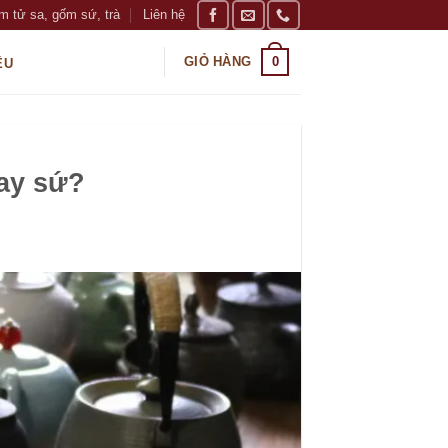
m tử sa, gốm sứ, trà
Liên hệ
0
GIỎ HÀNG
ỆU
hay sứ?