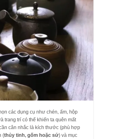
 chọn các dụng cụ như chén, ấm, hộp
à trang trí có thể khiến ta quên mất
 cần cân nhắc là kích thước (phù hợp
 (
thủy tinh, gốm hoặc sứ
) và mục