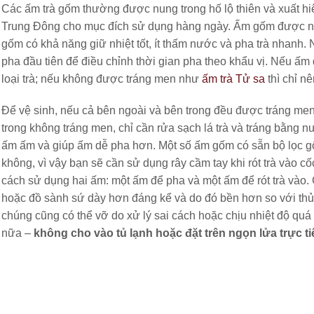
Các ấm trà gốm thường được nung trong hố lộ thiên và xuất hi
Trung Đông cho mục đích sử dụng hàng ngày. Ấm gốm được n
gốm có khả năng giữ nhiệt tốt, ít thấm nước và pha trà nhanh.
pha đầu tiên để điều chỉnh thời gian pha theo khẩu vị. Nếu ấm
loại trà; nếu không được tráng men như
ấm trà Tử sa
thì chỉ nê
Để vệ sinh, nếu cả bên ngoài và bên trong đều được tráng me
trong không tráng men, chỉ cần rửa sạch lá trà và tráng bằng 
ấm ấm và giúp ấm dễ pha hơn. Một số ấm gốm có sẵn bộ lọc gốm
không, vì vậy bạn sẽ cần sử dụng rây cầm tay khi rót trà vào cố
cách sử dụng hai ấm: một ấm để pha và một ấm để rót trà vào
hoặc đồ sành sứ dày hơn đáng kể và do đó bền hơn so với th
chúng cũng có thể vỡ do xử lý sai cách hoặc chịu nhiệt độ quá
nữa –
không cho vào tủ lạnh hoặc đặt trên ngọn lửa trực ti