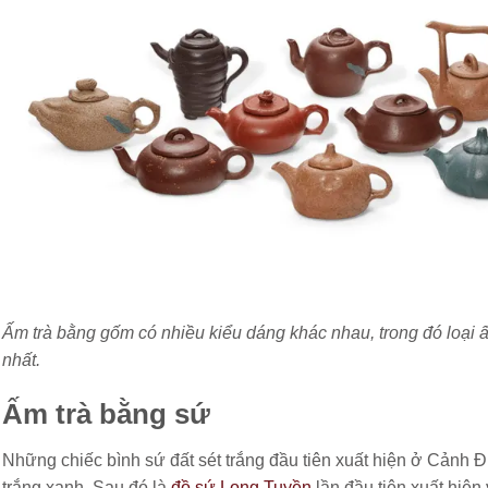
Ấm trà bằng gốm có nhiều kiểu dáng khác nhau, trong đó loại ấ
nhất.
Ấm trà bằng sứ
Những chiếc bình sứ đất sét trắng đầu tiên xuất hiện ở Cảnh Đ
trắng xanh. Sau đó là
đồ sứ Long Tuyền
lần đầu tiên xuất hiện