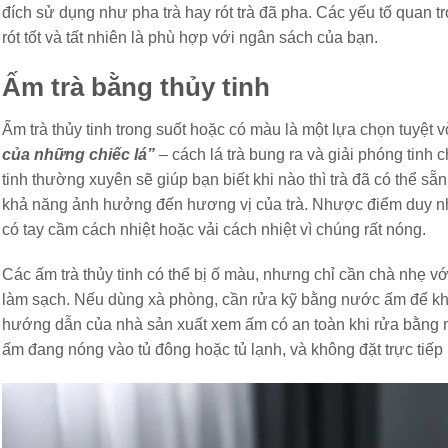
đích sử dụng như pha trà hay rót trà đã pha. Các yếu tố quan t
rót tốt và tất nhiên là phù hợp với ngân sách của bạn.
Ấm trà bằng thủy tinh
Ấm trà thủy tinh trong suốt hoặc có màu là một lựa chọn tuyệt
của những chiếc lá”
– cách lá trà bung ra và giải phóng tinh c
tinh thường xuyên sẽ giúp bạn biết khi nào thì trà đã có thể sẵn
khả năng ảnh hưởng đến hương vị của trà. Nhược điểm duy nhất
có tay cầm cách nhiệt hoặc vải cách nhiệt vì chúng rất nóng.
Các ấm trà thủy tinh có thể bị ố màu, nhưng chỉ cần chà nhẹ v
làm sạch. Nếu dùng xà phòng, cần rửa kỹ bằng nước ấm để kh
hướng dẫn của nhà sản xuất xem ấm có an toàn khi rửa bằng 
ấm đang nóng vào tủ đông hoặc tủ lạnh, và không đặt trực tiếp 