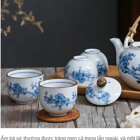
Ấm trà sứ thường được tráng men cả trong lẫn ngoài, và một l