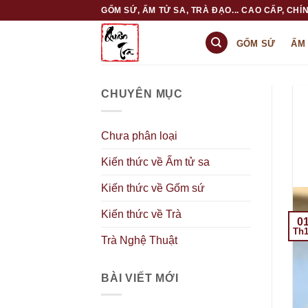
Skip
GỐM SỨ, ẤM TỬ SA, TRÀ ĐẠO... CAO CẤP, CHÍN
to
content
GỐM SỨ
ẤM
CHUYÊN MỤC
Chưa phân loại
Kiến thức về Ấm tử sa
Kiến thức về Gốm sứ
Kiến thức về Trà
0
Th
Trà Nghệ Thuật
BÀI VIẾT MỚI