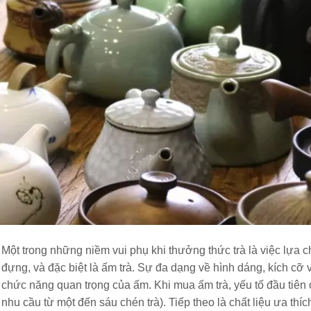
Một trong những niềm vui phụ khi thưởng thức trà là việc lựa
đựng, và đặc biệt là ấm trà. Sự đa dạng về hình dáng, kích cỡ v
chức năng quan trọng của ấm. Khi mua ấm trà, yếu tố đầu tiên
nhu cầu từ một đến sáu chén trà). Tiếp theo là chất liệu ưa thích