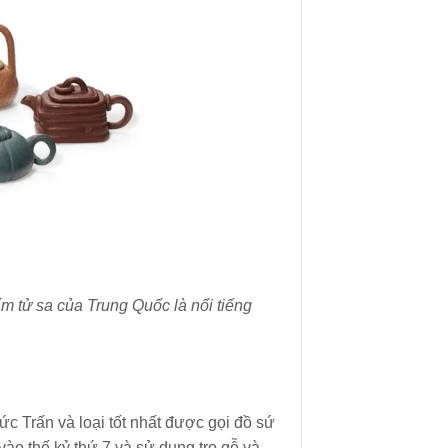
m tử sa của Trung Quốc là nổi tiếng
ức Trấn và loại tốt nhất được gọi đồ sứ
 vào thế kỷ thứ 7 và sử dụng tro gỗ và