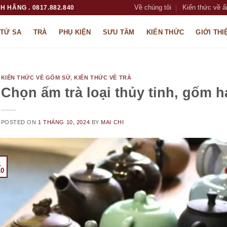
Về chúng tôi
Kiến thức về ấ
H HÃNG . 0817.882.840
 TỬ SA
TRÀ
PHỤ KIỆN
SƯU TẦM
KIẾN THỨC
GIỚI THI
KIẾN THỨC VỀ GỐM SỨ
,
KIẾN THỨC VỀ TRÀ
Chọn ấm trà loại thủy tinh, gốm 
POSTED ON
1 THÁNG 10, 2024
BY
MAI CHI
1
10