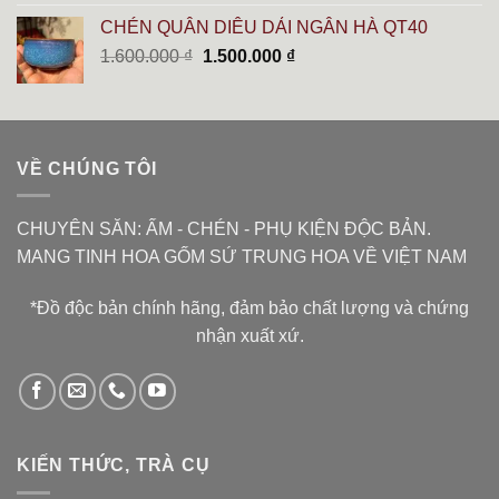
là:
tại
CHÉN QUÂN DIÊU DẢI NGÂN HÀ QT40
6.000.000 ₫.
là:
Giá
Giá
1.600.000
₫
1.500.000
₫
5.400.000 ₫.
gốc
hiện
là:
tại
1.600.000 ₫.
là:
1.500.000 ₫.
VỀ CHÚNG TÔI
CHUYÊN SĂN: ẤM - CHÉN - PHỤ KIỆN ĐỘC BẢN.
MANG TINH HOA GỐM SỨ TRUNG HOA VỀ VIỆT NAM
*Đồ độc bản chính hãng, đảm bảo chất lượng và chứng
nhận xuất xứ.
KIẾN THỨC, TRÀ CỤ