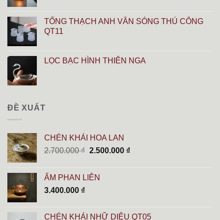
TỐNG THẠCH ANH VÂN SÓNG THỦ CÔNG
QT11
LỌC BẠC HÌNH THIÊN NGA
ĐỀ XUẤT
CHÉN KHẢI HOA LAN
Giá
Giá
2.700.000
₫
2.500.000
₫
gốc
hiện
là:
tại
ẤM PHAN LIÊN
2.700.000 ₫.
là:
3.400.000
₫
2.500.000 ₫.
CHÉN KHẢI NHỮ DIÊU QT05