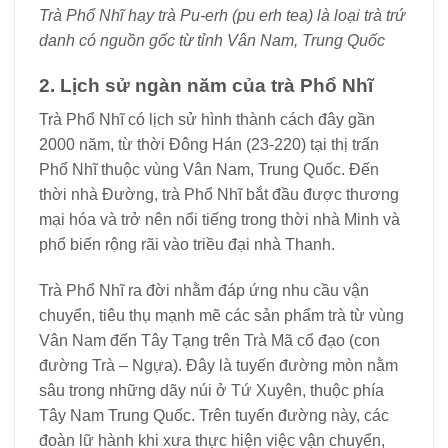
Trà Phổ Nhĩ hay trà Pu-erh (pu erh tea) là loại trà trứ
danh có nguồn gốc từ tỉnh Vân Nam, Trung Quốc
2. Lịch sử ngàn năm của trà Phổ Nhĩ
Trà Phổ Nhĩ có lịch sử hình thành cách đây gần
2000 năm, từ thời Đông Hán (23-220) tại thị trấn
Phổ Nhĩ thuộc vùng Vân Nam, Trung Quốc. Đến
thời nhà Đường, trà Phổ Nhĩ bắt đầu được thương
mại hóa và trở nên nổi tiếng trong thời nhà Minh và
phổ biến rộng rãi vào triều đại nhà Thanh.
Trà Phổ Nhĩ ra đời nhằm đáp ứng nhu cầu vận
chuyển, tiêu thụ mạnh mẽ các sản phẩm trà từ vùng
Vân Nam đến Tây Tạng trên Trà Mã cổ đạo (con
đường Trà – Ngựa). Đây là tuyến đường mòn nằm
sâu trong những dãy núi ở Tứ Xuyên, thuộc phía
Tây Nam Trung Quốc. Trên tuyến đường này, các
đoàn lữ hành khi xưa thực hiện việc vận chuyển,