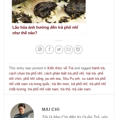
Lão hóa ảnh hưởng đến trà phổ nhĩ
như thế nào?
This entry was posted in
Kiến thức về Trà
and tagged
bánh trà
,
cách chọn trà phổ nhĩ
,
cách phân biệt trà phổ nhĩ
,
hái trà
,
phổ
nhĩ chín
,
phổ nhĩ sống
,
pu erh tea
,
Shu Pu erh
,
so sánh trà phổ
nhĩ việt nam và trung quốc
,
trà lên men
,
trà phổ nhĩ
,
trà phổ nhĩ
chất lượng
,
trà phổ nhĩ việt nam
,
trà thô
,
trà vân nam
.
MAI CHI
Tôi là Mai Chi đến từ Quân Trà, với