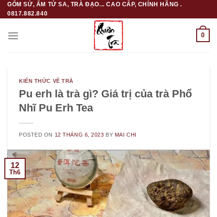
GỐM SỨ, ẤM TỬ SA, TRÀ ĐẠO... CAO CẤP, CHÍNH HÃNG .
Skip
0817.882.840
to
content
0
KIẾN THỨC VỀ TRÀ
Pu erh là trà gì? Giá trị của trà Phổ
Nhĩ Pu Erh Tea
POSTED ON
12 THÁNG 6, 2023
BY
MAI CHI
12
Th6