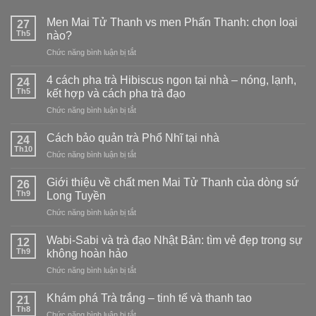
Men Mai Tử Thanh vs men Phấn Thanh: chọn loại
27
Th5
nào?
ở
Chức năng bình luận bị tắt
Men
Mai
4 cách pha trà Hibiscus ngon tại nhà – nóng, lạnh,
24
Tử
Th5
kết hợp và cách pha trà đạo
Thanh
ở
Chức năng bình luận bị tắt
vs
4
men
cách
Phấn
Cách bảo quản trà Phổ Nhĩ tại nhà
24
pha
Thanh:
Th10
ở
Chức năng bình luận bị tắt
trà
chọn
Cách
Hibiscus
loại
bảo
Giới thiệu về chất men Mai Tử Thanh của dòng sứ
ngon
26
nào?
quản
Th9
tại
Long Tuyền
trà
nhà
ở
Chức năng bình luận bị tắt
Phổ
–
Giới
Nhĩ
nóng,
thiệu
tại
Wabi-Sabi và trà đạo Nhật Bản: tìm vẻ đẹp trong sự
12
lạnh,
về
nhà
Th9
không hoàn hảo
kết
chất
hợp
ở
Chức năng bình luận bị tắt
men
và
Wabi-
Mai
cách
Sabi
Tử
Khám phá Trà trắng – tinh tế và thanh tao
21
pha
và
Thanh
Th8
trà
ở
Chức năng bình luận bị tắt