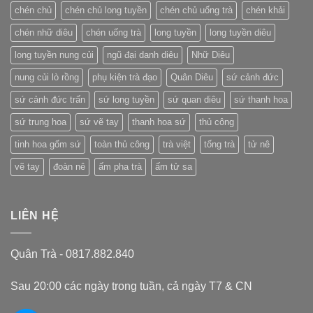
của
chén chủ
chén chủ long tuyền
chén chủ uống trà
chén khải
Trung
Quốc
chén nhữ diêu
chén uống trà
long tuyền
long tuyền diêu
long tuyền nung củi
ngũ đại danh diêu
Nhữ Diêu
nung củi lò rồng
phụ kiện trà đạo
Quân Diêu
sứ cảnh đức
sứ cảnh đức trấn
sứ long tuyền
sứ quan diêu
sứ thanh hoa
sứ trung hoa
sứ vẽ tay
thanh hoa sứ
thủ công
tinh hoa gốm sứ
toàn thủ công
trà việt
tống trà
tử nê
vẽ tay
đoàn nê
ấm pha trà
ấm tử sa
LIÊN HỆ
Quân Trà - 0817.882.840
Sau 20:00 các ngày trong tuần, cả ngày T7 & CN