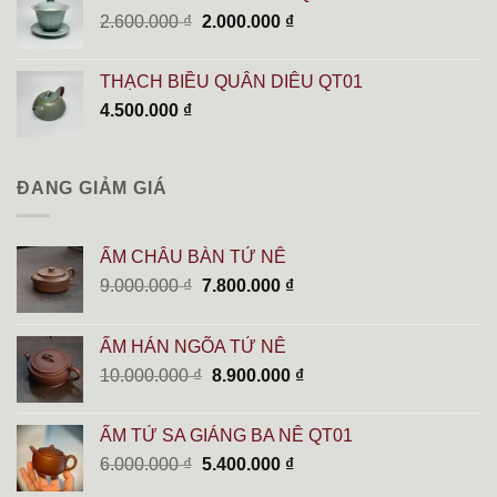
Giá
Giá
2.600.000
₫
2.000.000
₫
gốc
hiện
là:
tại
THẠCH BIỀU QUÂN DIÊU QT01
2.600.000 ₫.
là:
4.500.000
₫
2.000.000 ₫.
ĐANG GIẢM GIÁ
ẤM CHÂU BÀN TỬ NÊ
Giá
Giá
9.000.000
₫
7.800.000
₫
gốc
hiện
là:
tại
ẤM HÁN NGÕA TỬ NÊ
9.000.000 ₫.
là:
Giá
Giá
10.000.000
₫
8.900.000
₫
7.800.000 ₫.
gốc
hiện
là:
tại
ẤM TỬ SA GIÁNG BA NÊ QT01
10.000.000 ₫.
là:
Giá
Giá
6.000.000
₫
5.400.000
₫
8.900.000 ₫.
gốc
hiện