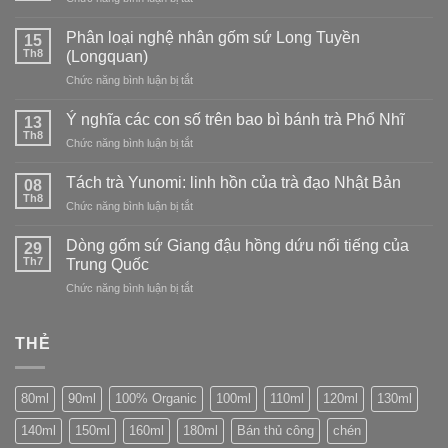
trà
của
đạo
Khám
đạo
dòng
phá
Phân loại nghệ nhân gốm sứ Long Tuyền
Nhật
15
sứ
Trà
Th8
Bản:
(Longquan)
Long
trắng
tìm
Tuyền
ở
Chức năng bình luận bị tắt
–
vẻ
Phân
tinh
đẹp
loại
tế
Ý nghĩa các con số trên bao bì bánh trà Phổ Nhĩ
13
trong
nghệ
và
Th8
sự
ở
Chức năng bình luận bị tắt
nhân
thanh
không
Ý
gốm
tao
hoàn
nghĩa
Tách trà Yunomi: linh hồn của trà đạo Nhật Bản
sứ
08
hảo
các
Th8
Long
ở
Chức năng bình luận bị tắt
con
Tuyền
Tách
số
(Longquan)
trà
Dòng gốm sứ Giang đậu hồng dứu nổi tiếng của
trên
29
Yunomi:
Th7
bao
Trung Quốc
linh
bì
ở
Chức năng bình luận bị tắt
hồn
bánh
Dòng
của
trà
gốm
trà
Phổ
sứ
THẺ
đạo
Nhĩ
Giang
Nhật
đậu
Bản
hồng
80ml
90ml
100% Organic
100ml
110ml
120ml
130ml
dứu
nổi
140ml
150ml
160ml
180ml
Bán thủ công
chén
tiếng