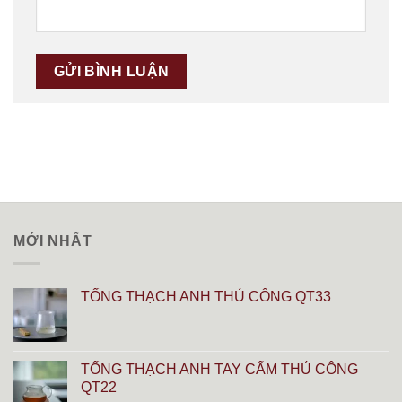
MỚI NHẤT
TỐNG THẠCH ANH THỦ CÔNG QT33
TỐNG THẠCH ANH TAY CẨM THỦ CÔNG
QT22