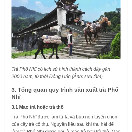
Trà Phổ Nhĩ có lịch sử hình thành cách đây gần
2000 năm, từ thời Đông Hán (Ảnh: sưu tầm)
3. Tổng quan quy trình sản xuất trà Phổ
Nhĩ
3.1 Mao trà hoặc trà thô
Trà Phổ Nhĩ được làm từ lá và búp non tuyển chọn
của cây trà cổ thụ. Nguyên liệu sau khi thu hái để
làm trà Phổ Nhĩ được gọi là mao trà hay trà thô. Mao