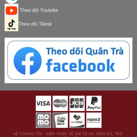
Theo dõi Youtube
Theo dõi Tiktok
VỀ CHÚNG TÔI
KIẾN THỨC VỀ ẤM TỬ SA, GỐM SỨ, TRÀ