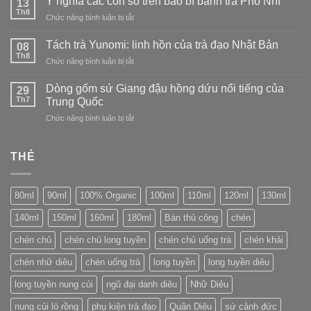
Ý nghĩa các con số trên bao bì bánh trà Phổ Nhĩ
13
trong
nghệ
và
Th8
sự
ở
Chức năng bình luận bị tắt
nhân
thanh
không
Ý
gốm
tao
hoàn
nghĩa
Tách trà Yunomi: linh hồn của trà đạo Nhật Bản
sứ
08
hảo
các
Th8
Long
ở
Chức năng bình luận bị tắt
con
Tuyền
Tách
số
(Longquan)
trà
Dòng gốm sứ Giang đậu hồng dứu nổi tiếng của
trên
29
Yunomi:
Th7
bao
Trung Quốc
linh
bì
ở
Chức năng bình luận bị tắt
hồn
bánh
Dòng
của
trà
gốm
trà
Phổ
sứ
THẺ
đạo
Nhĩ
Giang
Nhật
đậu
Bản
hồng
80ml
90ml
100% Organic
100ml
110ml
120ml
130ml
dứu
nổi
140ml
150ml
160ml
180ml
Bán thủ công
chén
tiếng
của
chén chủ
chén chủ long tuyền
chén chủ uống trà
chén khải
Trung
Quốc
chén nhữ diêu
chén uống trà
long tuyền
long tuyền diêu
long tuyền nung củi
ngũ đại danh diêu
Nhữ Diêu
nung củi lò rồng
phụ kiện trà đạo
Quân Diêu
sứ cảnh đức