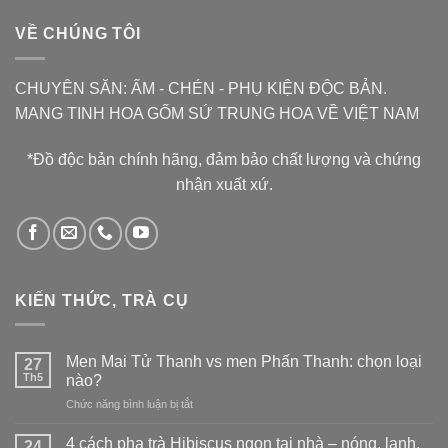
1.500.000 ₫.
VỀ CHÚNG TÔI
CHUYÊN SĂN: ẤM - CHÉN - PHỤ KIỆN ĐỘC BẢN.
MANG TINH HOA GỐM SỨ TRUNG HOA VỀ VIỆT NAM
*Đồ độc bản chính hãng, đảm bảo chất lượng và chứng
nhận xuất xứ.
KIẾN THỨC, TRÀ CỤ
Men Mai Tử Thanh vs men Phấn Thanh: chọn loại
27
Th5
nào?
ở
Chức năng bình luận bị tắt
Men
Mai
4 cách pha trà Hibiscus ngon tại nhà – nóng, lạnh,
24