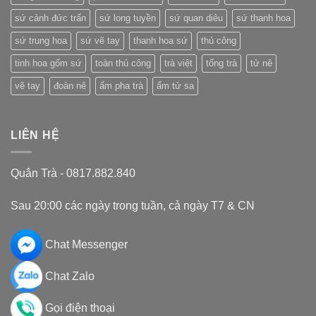
sứ cảnh đức trấn
sứ long tuyền
sứ quan diêu
sứ thanh hoa
sứ trung hoa
sứ vẽ tay
thanh hoa sứ
thủ công
tinh hoa gốm sứ
toàn thủ công
trà việt
tống trà
tử nê
vẽ tay
đoàn nê
ấm pha trà
ấm tử sa
LIÊN HỆ
Quân Trà - 0817.882.840
Sau 20:00 các ngày trong tuần, cả ngày T7 & CN
Chat Messenger
Chat Zalo
Gọi điện thoại