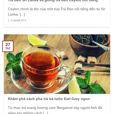
Trà Đen Sri Lanka và giống trà đen Ceylon nổi tiếng
Ceylon chính là tên của một loại Trà Đen nổi tiếng đến từ Sri
Lanka. [...]
2 COMMENTS
27
Th7
Khám phá cách pha trà bá tước Earl Grey ngon
Từ thức trà mang hương cam Bergamot này người Anh đã
sáng tạo những cách [...]