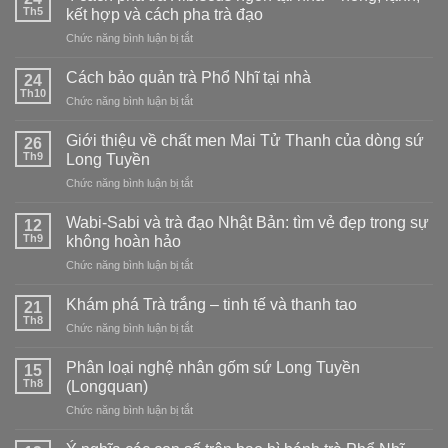
Tử
Th5
kết hợp và cách pha trà đạo
Thanh
ở
Chức năng bình luận bị tắt
vs
4
men
cách
Phấn
Cách bảo quản trà Phổ Nhĩ tại nhà
24
pha
Thanh:
Th10
ở
Chức năng bình luận bị tắt
trà
chọn
Cách
Hibiscus
loại
bảo
Giới thiệu về chất men Mai Tử Thanh của dòng sứ
ngon
26
nào?
quản
Th9
tại
Long Tuyền
trà
nhà
ở
Chức năng bình luận bị tắt
Phổ
–
Giới
Nhĩ
nóng,
thiệu
tại
Wabi-Sabi và trà đạo Nhật Bản: tìm vẻ đẹp trong sự
12
lạnh,
về
nhà
Th9
không hoàn hảo
kết
chất
hợp
ở
Chức năng bình luận bị tắt
men
và
Wabi-
Mai
cách
Sabi
Tử
Khám phá Trà trắng – tinh tế và thanh tao
21
pha
và
Thanh
Th8
trà
ở
Chức năng bình luận bị tắt
trà
của
đạo
Khám
đạo
dòng
phá
Phân loại nghệ nhân gốm sứ Long Tuyền
Nhật
15
sứ
Trà
Th8
Bản:
(Longquan)
Long
trắng
tìm
Tuyền
ở
Chức năng bình luận bị tắt
–
vẻ
Phân
tinh
đẹp
loại
tế