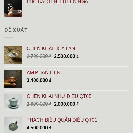
LỌC BẠC HÌNH THIÊN NGA
ĐỀ XUẤT
CHÉN KHẢI HOA LAN
Giá
Giá
2.700.000
₫
2.500.000
₫
gốc
hiện
là:
tại
ẤM PHAN LIÊN
2.700.000 ₫.
là:
3.400.000
₫
2.500.000 ₫.
CHÉN KHẢI NHỮ DIÊU QT05
Giá
Giá
2.600.000
₫
2.000.000
₫
gốc
hiện
là:
tại
THẠCH BIỀU QUÂN DIÊU QT01
2.600.000 ₫.
là:
4.500.000
₫
2.000.000 ₫.