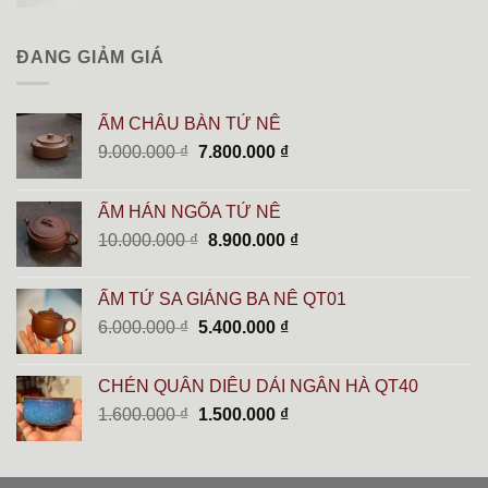
ĐANG GIẢM GIÁ
ẤM CHÂU BÀN TỬ NÊ
Giá
Giá
9.000.000
₫
7.800.000
₫
gốc
hiện
là:
tại
ẤM HÁN NGÕA TỬ NÊ
9.000.000 ₫.
là:
Giá
Giá
10.000.000
₫
8.900.000
₫
7.800.000 ₫.
gốc
hiện
là:
tại
ẤM TỬ SA GIÁNG BA NÊ QT01
10.000.000 ₫.
là:
Giá
Giá
6.000.000
₫
5.400.000
₫
8.900.000 ₫.
gốc
hiện
là:
tại
CHÉN QUÂN DIÊU DẢI NGÂN HÀ QT40
6.000.000 ₫.
là:
Giá
Giá
1.600.000
₫
1.500.000
₫
5.400.000 ₫.
gốc
hiện
là:
tại
1.600.000 ₫.
là: