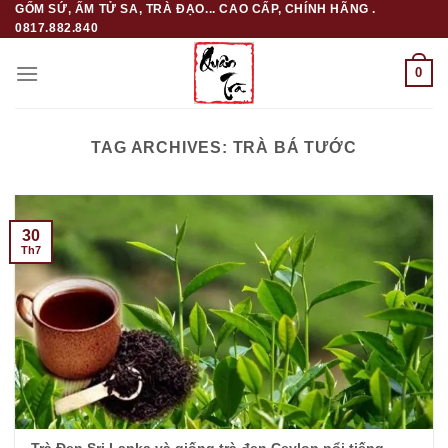
GỐM SỨ, ẤM TỬ SA, TRÀ ĐẠO... CAO CẤP, CHÍNH HÃNG .
Skip
0817.882.840
to
content
0
TAG ARCHIVES:
TRÀ BÁ TƯỚC
30
Th7