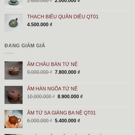
Giá
Giá
2.600.000
₫
2.000.000
₫
gốc
hiện
là:
tại
THẠCH BIỀU QUÂN DIÊU QT01
2.600.000 ₫.
là:
4.500.000
₫
2.000.000 ₫.
ĐANG GIẢM GIÁ
ẤM CHÂU BÀN TỬ NÊ
Giá
Giá
9.000.000
₫
7.800.000
₫
gốc
hiện
là:
tại
ẤM HÁN NGÕA TỬ NÊ
9.000.000 ₫.
là:
Giá
Giá
10.000.000
₫
8.900.000
₫
7.800.000 ₫.
gốc
hiện
là:
tại
ẤM TỬ SA GIÁNG BA NÊ QT01
10.000.000 ₫.
là:
Giá
Giá
6.000.000
₫
5.400.000
₫
8.900.000 ₫.
gốc
hiện
là:
tại