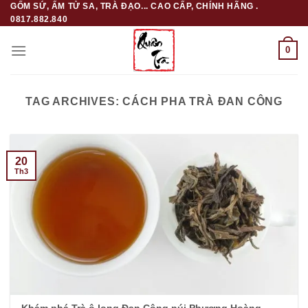
GỐM SỨ, ẤM TỬ SA, TRÀ ĐẠO... CAO CẤP, CHÍNH HÃNG .
Skip
0817.882.840
to
content
0
TAG ARCHIVES:
CÁCH PHA TRÀ ĐAN CÔNG
20
Th3