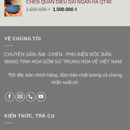
CHÉN QUÂN DIÊU DẢI NGÂN HÀ QT40
6.000.000 ₫.
là:
Giá
Giá
1.600.000
₫
1.500.000
₫
5.400.000 ₫.
gốc
hiện
là:
tại
1.600.000 ₫.
là:
1.500.000 ₫.
VỀ CHÚNG TÔI
CHUYÊN SĂN: ẤM - CHÉN - PHỤ KIỆN ĐỘC BẢN.
MANG TINH HOA GỐM SỨ TRUNG HOA VỀ VIỆT NAM
*Đồ độc bản chính hãng, đảm bảo chất lượng và chứng
nhận xuất xứ.
KIẾN THỨC, TRÀ CỤ