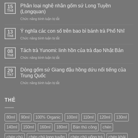
đạo
dòng
phá
Phân loại nghệ nhân gốm sứ Long Tuyền
Nhật
15
sứ
Trà
Th8
Bản:
(Longquan)
Long
trắng
tìm
Tuyền
ở
Chức năng bình luận bị tắt
–
vẻ
Phân
tinh
đẹp
loại
tế
Ý nghĩa các con số trên bao bì bánh trà Phổ Nhĩ
13
trong
nghệ
và
Th8
sự
ở
Chức năng bình luận bị tắt
nhân
thanh
không
Ý
gốm
tao
hoàn
nghĩa
Tách trà Yunomi: linh hồn của trà đạo Nhật Bản
sứ
08
hảo
các
Th8
Long
ở
Chức năng bình luận bị tắt
con
Tuyền
Tách
số
(Longquan)
trà
Dòng gốm sứ Giang đậu hồng dứu nổi tiếng của
trên
29
Yunomi:
Th7
bao
Trung Quốc
linh
bì
ở
Chức năng bình luận bị tắt
hồn
bánh
Dòng
của
trà
gốm
trà
Phổ
sứ
THẺ
đạo
Nhĩ
Giang
Nhật
đậu
Bản
hồng
80ml
90ml
100% Organic
100ml
110ml
120ml
130ml
dứu
nổi
140ml
150ml
160ml
180ml
Bán thủ công
chén
tiếng
của
chén chủ
chén chủ long tuyền
chén chủ uống trà
chén khải