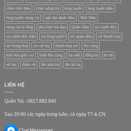
Trung
Quốc
chén nhữ diêu
chén uống trà
long tuyền
long tuyền diêu
long tuyền nung củi
ngũ đại danh diêu
Nhữ Diêu
nung củi lò rồng
phụ kiện trà đạo
Quân Diêu
sứ cảnh đức
sứ cảnh đức trấn
sứ long tuyền
sứ quan diêu
sứ thanh hoa
sứ trung hoa
sứ vẽ tay
thanh hoa sứ
thủ công
tinh hoa gốm sứ
toàn thủ công
trà việt
tống trà
tử nê
vẽ tay
đoàn nê
ấm pha trà
ấm tử sa
LIÊN HỆ
Quân Trà - 0817.882.840
Sau 20:00 các ngày trong tuần, cả ngày T7 & CN
Chat Messenger