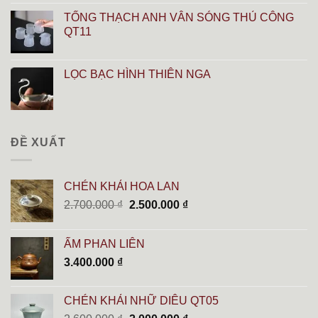
TỐNG THẠCH ANH VÂN SÓNG THỦ CÔNG
QT11
LỌC BẠC HÌNH THIÊN NGA
ĐỀ XUẤT
CHÉN KHẢI HOA LAN
Giá
Giá
2.700.000
₫
2.500.000
₫
gốc
hiện
là:
tại
ẤM PHAN LIÊN
2.700.000 ₫.
là:
3.400.000
₫
2.500.000 ₫.
CHÉN KHẢI NHỮ DIÊU QT05