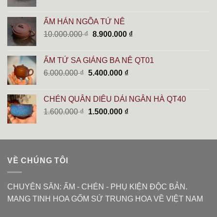
gốc
hiện
là:
tại
ẤM HÁN NGÕA TỬ NÊ
9.000.000 ₫.
là:
Giá
Giá
10.000.000
₫
8.900.000
₫
7.800.000 ₫.
gốc
hiện
là:
tại
ẤM TỬ SA GIÁNG BA NÊ QT01
10.000.000 ₫.
là:
Giá
Giá
6.000.000
₫
5.400.000
₫
8.900.000 ₫.
gốc
hiện
là:
tại
CHÉN QUÂN DIÊU DẢI NGÂN HÀ QT40
6.000.000 ₫.
là:
Giá
Giá
1.600.000
₫
1.500.000
₫
5.400.000 ₫.
gốc
hiện
là:
tại
1.600.000 ₫.
là:
1.500.000 ₫.
VỀ CHÚNG TÔI
CHUYÊN SĂN: ẤM - CHÉN - PHỤ KIỆN ĐỘC BẢN.
MANG TINH HOA GỐM SỨ TRUNG HOA VỀ VIỆT NAM