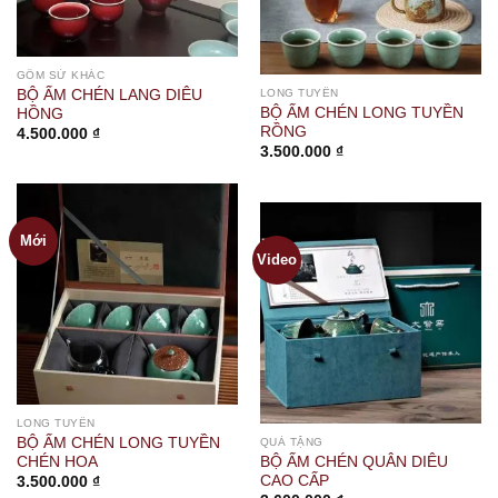
GỐM SỨ KHÁC
BỘ ẤM CHÉN LANG DIÊU
LONG TUYỀN
BỘ ẤM CHÉN LONG TUYỀN
HỒNG
RỒNG
4.500.000
₫
3.500.000
₫
Mới
Video
LONG TUYỀN
BỘ ẤM CHÉN LONG TUYỀN
QUÀ TẶNG
CHÉN HOA
BỘ ẤM CHÉN QUÂN DIÊU
CAO CẤP
3.500.000
₫