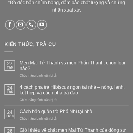
*Đồ độc bản chính hãng, đảm bảo chất lượng và chứng
nhận xuất xứ.
KIẾN THỨC, TRÀ CỤ
Men Mai Tử Thanh vs men Phấn Thanh: chọn loại
27
Th5
nào?
ở
Chức năng bình luận bị tắt
Men
Mai
4 cách pha trà Hibiscus ngon tại nhà – nóng, lạnh,
24
Tử
Th5
kết hợp và cách pha trà đạo
Thanh
ở
Chức năng bình luận bị tắt
vs
4
men
cách
Phấn
Cách bảo quản trà Phổ Nhĩ tại nhà
24
pha
Thanh:
Th10
ở
Chức năng bình luận bị tắt
trà
chọn
Cách
Hibiscus
loại
bảo
Giới thiệu về chất men Mai Tử Thanh của dòng sứ
ngon
26
nào?