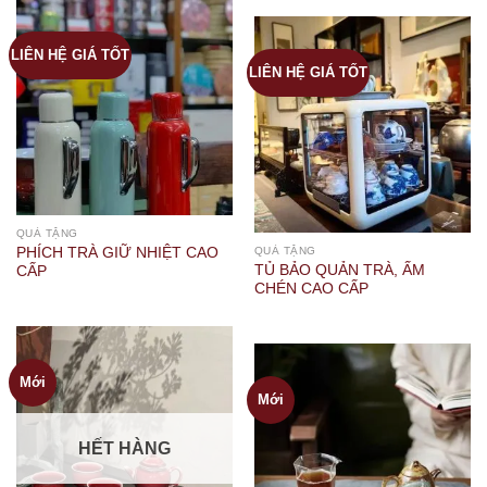
LIÊN HỆ GIÁ TỐT
LIÊN HỆ GIÁ TỐT
QUÀ TẶNG
PHÍCH TRÀ GIỮ NHIỆT CAO
QUÀ TẶNG
TỦ BẢO QUẢN TRÀ, ẤM
CẤP
CHÉN CAO CẤP
Mới
Mới
HẾT HÀNG