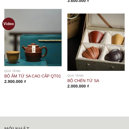
3.600.000
₫
Video
QUÀ TẶNG
QUÀ TẶNG
BỘ ẤM TỬ SA CAO CẤP QT01
BỘ CHÉN TỬ SA
2.900.000
₫
2.000.000
₫