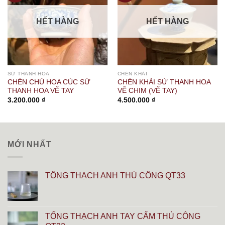
HẾT HÀNG
HẾT HÀNG
SỨ THANH HOA
CHÉN KHẢI
CHÉN CHỦ HOA CÚC SỨ
CHÉN KHẢI SỨ THANH HOA
THANH HOA VẼ TAY
VẼ CHIM (VẼ TAY)
3.200.000
₫
4.500.000
₫
MỚI NHẤT
TỐNG THẠCH ANH THỦ CÔNG QT33
TỐNG THẠCH ANH TAY CẨM THỦ CÔNG