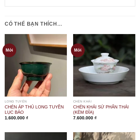
CÓ THỂ BẠN THÍCH…
Mới
Mới
LONG TUYỀN
CHÉN KHẢI
CHÉN ÁP THỦ LONG TUYỀN
CHÉN KHẢI SỨ PHẤN THÁI
LỤC BẢO
(KÈM ĐĨA)
1.600.000
₫
7.600.000
₫