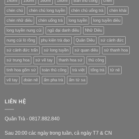
140ml
150ml
160ml
180ml
Bán thủ công
chén
tiếng
của
chén chủ
chén chủ long tuyền
chén chủ uống trà
chén khải
Trung
Quốc
chén nhữ diêu
chén uống trà
long tuyền
long tuyền diêu
long tuyền nung củi
ngũ đại danh diêu
Nhữ Diêu
nung củi lò rồng
phụ kiện trà đạo
Quân Diêu
sứ cảnh đức
sứ cảnh đức trấn
sứ long tuyền
sứ quan diêu
sứ thanh hoa
sứ trung hoa
sứ vẽ tay
thanh hoa sứ
thủ công
tinh hoa gốm sứ
toàn thủ công
trà việt
tống trà
tử nê
vẽ tay
đoàn nê
ấm pha trà
ấm tử sa
LIÊN HỆ
Quân Trà - 0817.882.840
Sau 20:00 các ngày trong tuần, cả ngày T7 & CN