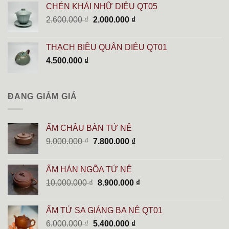
CHÉN KHẢI NHỮ DIÊU QT05
Giá
Giá
2.600.000
₫
2.000.000
₫
gốc
hiện
là:
tại
THẠCH BIỀU QUÂN DIÊU QT01
2.600.000 ₫.
là:
4.500.000
₫
2.000.000 ₫.
ĐANG GIẢM GIÁ
ẤM CHÂU BÀN TỬ NÊ
Giá
Giá
9.000.000
₫
7.800.000
₫
gốc
hiện
là:
tại
ẤM HÁN NGÕA TỬ NÊ
9.000.000 ₫.
là:
Giá
Giá
10.000.000
₫
8.900.000
₫
7.800.000 ₫.
gốc
hiện
là:
tại
ẤM TỬ SA GIÁNG BA NÊ QT01
10.000.000 ₫.
là:
Giá
Giá
6.000.000
₫
5.400.000
₫
8.900.000 ₫.