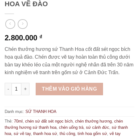
HOA VẼ ĐÀO
2.800.000
₫
Chén thưởng hương sứ Thanh Hoa cốt đất sét ngọc bích
họa quả đào. Chén được vẽ tay hoàn toàn thủ công dưới
bàn tay khéo léo của một người nghệ nhân đã trên 30 năm
kinh nghiệm vẽ tranh trên gốm sứ ở Cảnh Đức Trấn.
CHÉN THƯỞNG HƯƠNG SỨ THANH HOA VẼ ĐÀO số lượng
THÊM VÀO GIỎ HÀNG
Danh mục:
SỨ THANH HOA
Thẻ:
70ml
,
chén sứ đất sét ngọc bích
,
chén thưởng hương
,
chén
thưởng hương sứ thanh hoa
,
chén uống trà
,
sứ cảnh đức
,
sứ thanh
hoa
,
sứ vẽ tay
,
thanh hoa sứ
,
thủ công
,
tinh hoa gốm sứ
,
vẽ tay