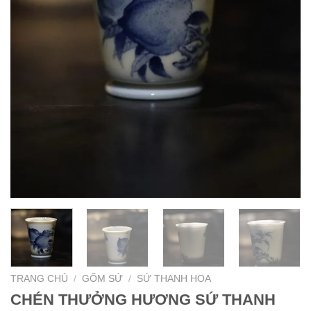
TRANG CHỦ
/
GỐM SỨ
/
SỨ THANH HOA
CHÉN THƯỞNG HƯƠNG SỨ THANH