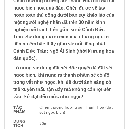
Chén thưởng hương sứ Thanh Hoa cốt đất sét
ngọc bích họa quả đào. Chén được vẽ tay
hoàn toàn thủ công dưới bàn tay khéo léo của
một người nghệ nhân đã trên 30 năm kinh
nghiệm vẽ tranh trên gốm sứ ở Cảnh Đức
Trấn. Sử dụng nước men của những người
tiền nhiệm bậc thầy gốm sứ nổi tiếng nhất
Cảnh Đức Trấn: Ngô Ải Sinh (thời kì trung hoa
dân quốc).
Lò nung sử dụng đất sét độc quyền là đất sét
ngọc bích, khi nung ra thành phẩm sẽ có độ
trong vắt như ngọc, khi để dưới ánh sáng có
thể xuyên thấu tận đáy mà không cần rọi đèn
vào. Sứ đạt đến mức như ngọc!
Chén thưởng hương sứ Thanh Hoa (đất
TÁC
PHẨM
sét ngọc bích)
DUNG
70ml
TÍCH