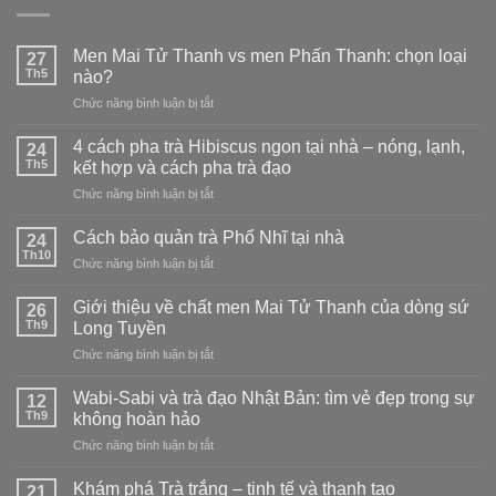
Men Mai Tử Thanh vs men Phấn Thanh: chọn loại
27
Th5
nào?
ở
Chức năng bình luận bị tắt
Men
Mai
4 cách pha trà Hibiscus ngon tại nhà – nóng, lạnh,
24
Tử
Th5
kết hợp và cách pha trà đạo
Thanh
ở
Chức năng bình luận bị tắt
vs
4
men
cách
Phấn
Cách bảo quản trà Phổ Nhĩ tại nhà
24
pha
Thanh:
Th10
ở
Chức năng bình luận bị tắt
trà
chọn
Cách
Hibiscus
loại
bảo
Giới thiệu về chất men Mai Tử Thanh của dòng sứ
ngon
26
nào?
quản
Th9
tại
Long Tuyền
trà
nhà
ở
Chức năng bình luận bị tắt
Phổ
–
Giới
Nhĩ
nóng,
thiệu
tại
Wabi-Sabi và trà đạo Nhật Bản: tìm vẻ đẹp trong sự
12
lạnh,
về
nhà
Th9
không hoàn hảo
kết
chất
hợp
ở
Chức năng bình luận bị tắt
men
và
Wabi-
Mai
cách
Sabi
Tử
Khám phá Trà trắng – tinh tế và thanh tao
21
pha