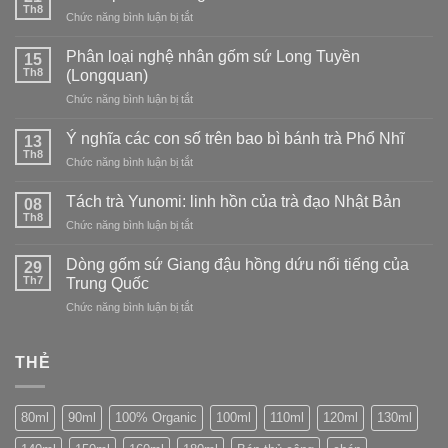
và
Thanh
Th8
trà
ở
Chức năng bình luận bị tắt
trà
của
đạo
Khám
đạo
dòng
phá
Phân loại nghệ nhân gốm sứ Long Tuyền
Nhật
15
sứ
Trà
Th8
Bản:
(Longquan)
Long
trắng
tìm
Tuyền
ở
Chức năng bình luận bị tắt
–
vẻ
Phân
tinh
đẹp
loại
tế
Ý nghĩa các con số trên bao bì bánh trà Phổ Nhĩ
13
trong
nghệ
và
Th8
sự
ở
Chức năng bình luận bị tắt
nhân
thanh
không
Ý
gốm
tao
hoàn
nghĩa
Tách trà Yunomi: linh hồn của trà đạo Nhật Bản
sứ
08
hảo
các
Th8
Long
ở
Chức năng bình luận bị tắt
con
Tuyền
Tách
số
(Longquan)
trà
Dòng gốm sứ Giang đậu hồng dứu nổi tiếng của
trên
29
Yunomi:
Th7
bao
Trung Quốc
linh
bì
ở
Chức năng bình luận bị tắt
hồn
bánh
Dòng
của
trà
gốm
trà
Phổ
sứ
THẺ
đạo
Nhĩ
Giang
Nhật
đậu
Bản
hồng
80ml
90ml
100% Organic
100ml
110ml
120ml
130ml
dứu
nổi