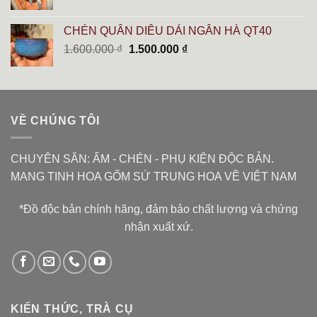
gốc
hiện
là:
tại
CHÉN QUÂN DIÊU DẢI NGÂN HÀ QT40
6.000.000 ₫.
là:
Giá
Giá
1.600.000
₫
1.500.000
₫
5.400.000 ₫.
gốc
hiện
là:
tại
1.600.000 ₫.
là:
1.500.000 ₫.
VỀ CHÚNG TÔI
CHUYÊN SĂN: ẤM - CHÉN - PHỤ KIỆN ĐỘC BẢN.
MANG TINH HOA GỐM SỨ TRUNG HOA VỀ VIỆT NAM
*Đồ độc bản chính hãng, đảm bảo chất lượng và chứng
nhận xuất xứ.
KIẾN THỨC, TRÀ CỤ