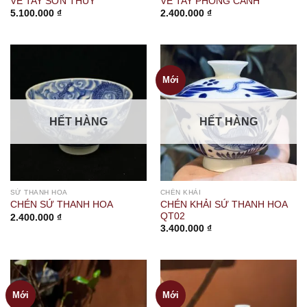
VẼ TAY SƠN THỦY
VẼ TAY PHONG CẢNH
5.100.000
₫
2.400.000
₫
Mới
HẾT HÀNG
HẾT HÀNG
SỨ THANH HOA
CHÉN KHẢI
CHÉN KHẢI SỨ THANH HOA
CHÉN SỨ THANH HOA
QT02
2.400.000
₫
3.400.000
₫
Mới
Mới