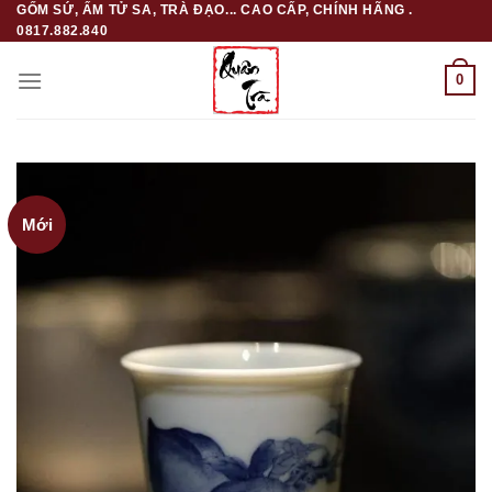
GỐM SỨ, ẤM TỬ SA, TRÀ ĐẠO... CAO CẤP, CHÍNH HÃNG .
Skip
0817.882.840
to
content
0
Mới