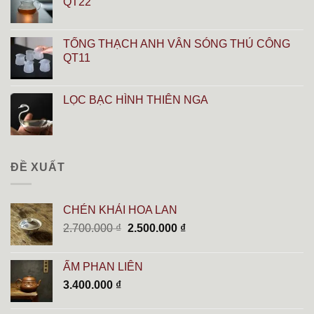
QT22
TỐNG THẠCH ANH VÂN SÓNG THỦ CÔNG
QT11
LỌC BẠC HÌNH THIÊN NGA
ĐỀ XUẤT
CHÉN KHẢI HOA LAN
Giá
Giá
2.700.000
₫
2.500.000
₫
gốc
hiện
là:
tại
ẤM PHAN LIÊN
2.700.000 ₫.
là:
3.400.000
₫
2.500.000 ₫.