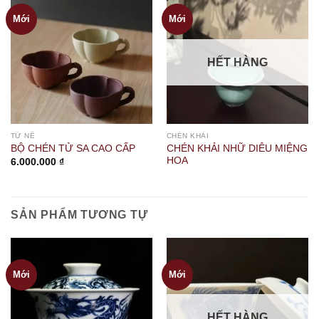
Mới
Mới
HẾT HÀNG
TỬ NÊ
CHÉN KHẢI
CHÉN KHẢI NHỮ DIÊU MIỆNG
BỘ CHÉN TỬ SA CAO CẤP
HOA
6.000.000
₫
SẢN PHẨM TƯƠNG TỰ
Mới
Mới
HẾT HÀNG