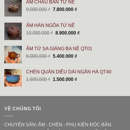
ẤM CHÂU BÀN TỬ NÊ
Giá
Giá
9.000.000
₫
7.800.000
₫
gốc
hiện
là:
tại
ẤM HÁN NGÕA TỬ NÊ
9.000.000 ₫.
là:
Giá
Giá
10.000.000
₫
8.900.000
₫
7.800.000 ₫.
gốc
hiện
là:
tại
ẤM TỬ SA GIÁNG BA NÊ QT01
10.000.000 ₫.
là:
Giá
Giá
6.000.000
₫
5.400.000
₫
8.900.000 ₫.
gốc
hiện
là:
tại
CHÉN QUÂN DIÊU DẢI NGÂN HÀ QT40
6.000.000 ₫.
là:
Giá
Giá
1.600.000
₫
1.500.000
₫
5.400.000 ₫.
gốc
hiện
là:
tại
1.600.000 ₫.
là:
1.500.000 ₫.
VỀ CHÚNG TÔI
CHUYÊN SĂN: ẤM - CHÉN - PHỤ KIỆN ĐỘC BẢN.