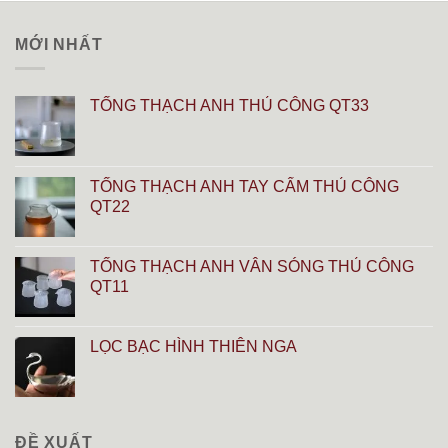
MỚI NHẤT
TỐNG THẠCH ANH THỦ CÔNG QT33
TỐNG THẠCH ANH TAY CẨM THỦ CÔNG
QT22
TỐNG THẠCH ANH VÂN SÓNG THỦ CÔNG
QT11
LỌC BẠC HÌNH THIÊN NGA
ĐỀ XUẤT