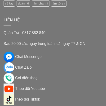
vẽ tay
đoàn nê
ấm pha trà
ấm tử sa
LIÊN HỆ
Quân Trà - 0817.882.840
Sau 20:00 các ngày trong tuần, cả ngày T7 & CN
Chat Messenger
Chat Zalo
Gọi điện thoại
Theo dõi Youtube
Theo dõi Tiktok