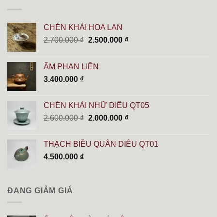
CHÉN KHẢI HOA LAN
Giá
Giá
2.700.000
₫
2.500.000
₫
gốc
hiện
là:
tại
ẤM PHAN LIÊN
2.700.000 ₫.
là:
3.400.000
₫
2.500.000 ₫.
CHÉN KHẢI NHỮ DIÊU QT05
Giá
Giá
2.600.000
₫
2.000.000
₫
gốc
hiện
là:
tại
THẠCH BIỀU QUÂN DIÊU QT01
2.600.000 ₫.
là:
4.500.000
₫
2.000.000 ₫.
ĐANG GIẢM GIÁ