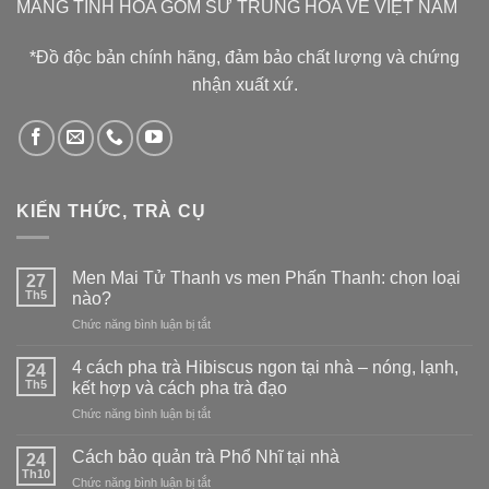
MANG TINH HOA GỐM SỨ TRUNG HOA VỀ VIỆT NAM
*Đồ độc bản chính hãng, đảm bảo chất lượng và chứng
nhận xuất xứ.
KIẾN THỨC, TRÀ CỤ
Men Mai Tử Thanh vs men Phấn Thanh: chọn loại
27
Th5
nào?
ở
Chức năng bình luận bị tắt
Men
Mai
4 cách pha trà Hibiscus ngon tại nhà – nóng, lạnh,
24
Tử
Th5
kết hợp và cách pha trà đạo
Thanh
ở
Chức năng bình luận bị tắt
vs
4
men
cách
Phấn
Cách bảo quản trà Phổ Nhĩ tại nhà
24
pha
Thanh:
Th10
ở
Chức năng bình luận bị tắt
trà