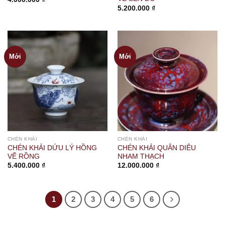
5.200.000
₫
Mới
Mới
CHÉN KHẢI
CHÉN KHẢI
CHÉN KHẢI DỨU LÝ HỒNG
CHÉN KHẢI QUÂN DIÊU
VẼ RỒNG
NHAM THẠCH
5.400.000
₫
12.000.000
₫
1
2
3
4
5
6