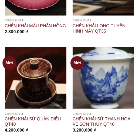
CHÉN KHẢI
CHÉN KHẢI
CHÉN KHẢI LONG TUYỀN
CHÉN KHẢI MÀU PHẤN HỒNG
HÌNH MÂY QT35
2.800.000
₫
Mới
Mới
CHÉN KHẢI
CHÉN KHẢI
CHÉN KHẢI SỨ QUÂN DIÊU
CHÉN KHẢI SỨ THANH HOA
QT40
VẼ SƠN THỦY QT40
4.200.000
₫
3.200.000
₫