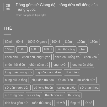
số
(Longquan)
trà
Dòng gốm sứ Giang đậu hồng dứu nổi tiếng của
trên
29
Yunomi:
Th7
bao
Trung Quốc
linh
bì
ở
Chức năng bình luận bị tắt
hồn
bánh
Dòng
của
trà
gốm
trà
Phổ
sứ
THẺ
đạo
Nhĩ
Giang
Nhật
đậu
Bản
hồng
80ml
90ml
100% Organic
100ml
110ml
120ml
130ml
dứu
nổi
140ml
150ml
160ml
180ml
Bán thủ công
chén
tiếng
của
chén chủ
chén chủ long tuyền
chén chủ uống trà
chén khải
Trung
Quốc
chén nhữ diêu
chén uống trà
long tuyền
long tuyền diêu
long tuyền nung củi
ngũ đại danh diêu
Nhữ Diêu
nung củi lò rồng
phụ kiện trà đạo
Quân Diêu
sứ cảnh đức
sứ cảnh đức trấn
sứ long tuyền
sứ quan diêu
sứ thanh hoa
sứ trung hoa
sứ vẽ tay
thanh hoa sứ
thủ công
tinh hoa gốm sứ
toàn thủ công
trà việt
tống trà
tử nê