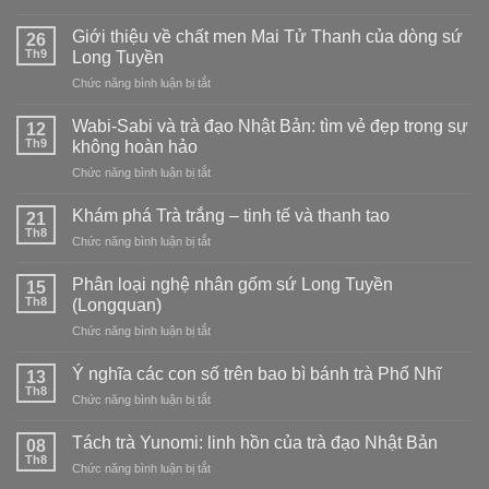
chọn
Cách
Hibiscus
loại
bảo
Giới thiệu về chất men Mai Tử Thanh của dòng sứ
ngon
26
nào?
quản
Th9
tại
Long Tuyền
trà
nhà
ở
Chức năng bình luận bị tắt
Phổ
–
Giới
Nhĩ
nóng,
thiệu
tại
Wabi-Sabi và trà đạo Nhật Bản: tìm vẻ đẹp trong sự
12
lạnh,
về
nhà
Th9
không hoàn hảo
kết
chất
hợp
ở
Chức năng bình luận bị tắt
men
và
Wabi-
Mai
cách
Sabi
Tử
Khám phá Trà trắng – tinh tế và thanh tao
21
pha
và
Thanh
Th8
trà
ở
Chức năng bình luận bị tắt
trà
của
đạo
Khám
đạo
dòng
phá
Phân loại nghệ nhân gốm sứ Long Tuyền
Nhật
15
sứ
Trà
Th8
Bản:
(Longquan)
Long
trắng
tìm
Tuyền
ở
Chức năng bình luận bị tắt
–
vẻ
Phân
tinh
đẹp
loại
tế
Ý nghĩa các con số trên bao bì bánh trà Phổ Nhĩ
13
trong
nghệ
và
Th8
sự
ở
Chức năng bình luận bị tắt
nhân
thanh
không
Ý
gốm
tao
hoàn
nghĩa
Tách trà Yunomi: linh hồn của trà đạo Nhật Bản
sứ
08
hảo
các
Th8
Long
ở
Chức năng bình luận bị tắt
con
Tuyền
Tách