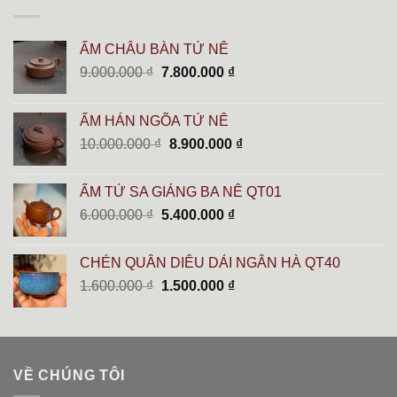
ẤM CHÂU BÀN TỬ NÊ
Giá
Giá
9.000.000
₫
7.800.000
₫
gốc
hiện
là:
tại
ẤM HÁN NGÕA TỬ NÊ
9.000.000 ₫.
là:
Giá
Giá
10.000.000
₫
8.900.000
₫
7.800.000 ₫.
gốc
hiện
là:
tại
ẤM TỬ SA GIÁNG BA NÊ QT01
10.000.000 ₫.
là:
Giá
Giá
6.000.000
₫
5.400.000
₫
8.900.000 ₫.
gốc
hiện
là:
tại
CHÉN QUÂN DIÊU DẢI NGÂN HÀ QT40
6.000.000 ₫.
là:
Giá
Giá
1.600.000
₫
1.500.000
₫
5.400.000 ₫.
gốc
hiện
là:
tại
1.600.000 ₫.
là:
1.500.000 ₫.
VỀ CHÚNG TÔI