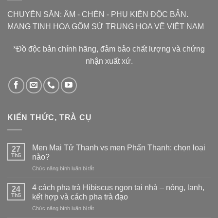
CHUYÊN SĂN: ẤM - CHÉN - PHỤ KIỆN ĐỘC BẢN.
MANG TINH HOA GỐM SỨ TRUNG HOA VỀ VIỆT NAM
*Đồ độc bản chính hãng, đảm bảo chất lượng và chứng
nhận xuất xứ.
KIẾN THỨC, TRÀ CỤ
Men Mai Tử Thanh vs men Phấn Thanh: chọn loại
27
Th5
nào?
ở
Chức năng bình luận bị tắt
Men
Mai
4 cách pha trà Hibiscus ngon tại nhà – nóng, lạnh,
24
Tử
Th5
kết hợp và cách pha trà đạo
Thanh
ở
Chức năng bình luận bị tắt
vs
4
men