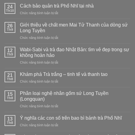
cách
Phấn
Cách bảo quản trà Phổ Nhĩ tại nhà
24
pha
Thanh:
Th10
ở
Chức năng bình luận bị tắt
trà
chọn
Cách
Hibiscus
loại
bảo
Giới thiệu về chất men Mai Tử Thanh của dòng sứ
ngon
26
nào?
quản
Th9
tại
Long Tuyền
trà
nhà
ở
Chức năng bình luận bị tắt
Phổ
–
Giới
Nhĩ
nóng,
thiệu
tại
Wabi-Sabi và trà đạo Nhật Bản: tìm vẻ đẹp trong sự
12
lạnh,
về
nhà
Th9
không hoàn hảo
kết
chất
hợp
ở
Chức năng bình luận bị tắt
men
và
Wabi-
Mai
cách
Sabi
Tử
Khám phá Trà trắng – tinh tế và thanh tao
21
pha
và
Thanh
Th8
trà
ở
Chức năng bình luận bị tắt
trà
của
đạo
Khám
đạo
dòng
phá
Phân loại nghệ nhân gốm sứ Long Tuyền
Nhật
15
sứ
Trà
Th8
Bản:
(Longquan)
Long
trắng
tìm
Tuyền
ở
Chức năng bình luận bị tắt
–
vẻ
Phân
tinh
đẹp
loại
tế
Ý nghĩa các con số trên bao bì bánh trà Phổ Nhĩ
13
trong
nghệ
và
Th8
sự
ở
Chức năng bình luận bị tắt
nhân
thanh
không
Ý
gốm
tao
hoàn
nghĩa