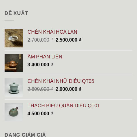
ĐỀ XUẤT
CHÉN KHẢI HOA LAN
Giá
Giá
2.700.000
₫
2.500.000
₫
gốc
hiện
là:
tại
ẤM PHAN LIÊN
2.700.000 ₫.
là:
3.400.000
₫
2.500.000 ₫.
CHÉN KHẢI NHỮ DIÊU QT05
Giá
Giá
2.600.000
₫
2.000.000
₫
gốc
hiện
là:
tại
THẠCH BIỀU QUÂN DIÊU QT01
2.600.000 ₫.
là:
4.500.000
₫
2.000.000 ₫.
ĐANG GIẢM GIÁ