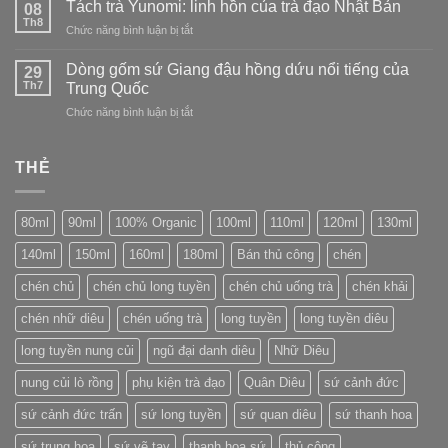
Tách trà Yunomi: linh hồn của trà đạo Nhật Bản
sứ
08
hảo
các
Th8
Long
ở
Chức năng bình luận bị tắt
con
Tuyền
Tách
số
(Longquan)
trà
Dòng gốm sứ Giang đậu hồng dứu nổi tiếng của
trên
29
Yunomi:
Th7
bao
Trung Quốc
linh
bì
ở
Chức năng bình luận bị tắt
hồn
bánh
Dòng
của
trà
gốm
trà
Phổ
sứ
THẺ
đạo
Nhĩ
Giang
Nhật
đậu
Bản
hồng
80ml
90ml
100% Organic
100ml
110ml
120ml
130ml
dứu
nổi
140ml
150ml
160ml
180ml
Bán thủ công
chén
tiếng
của
chén chủ
chén chủ long tuyền
chén chủ uống trà
chén khải
Trung
Quốc
chén nhữ diêu
chén uống trà
long tuyền
long tuyền diêu
long tuyền nung củi
ngũ đại danh diêu
Nhữ Diêu
nung củi lò rồng
phụ kiện trà đạo
Quân Diêu
sứ cảnh đức
sứ cảnh đức trấn
sứ long tuyền
sứ quan diêu
sứ thanh hoa
sứ trung hoa
sứ vẽ tay
thanh hoa sứ
thủ công