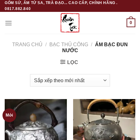
GỐM SỨ, ẤM TỬ SA, TRÀ ĐẠO... CAO CẤP, CHÍNH HÃNG .
Skip
0817.882.840
to
content
0
TRANG CHỦ
/
BẠC THỦ CÔNG
/
ẤM BẠC ĐUN
NƯỚC
LỌC
Mới