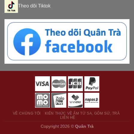
Theo dõi Tiktok
VỀ CHÚNG TÔI
KIẾN THỨC VỀ ẤM TỬ SA, GỐM SỨ, TRÀ
LIÊN HỆ
Copyright 2026 ©
Quân Trà