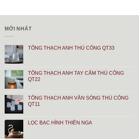
MỚI NHẤT
TỐNG THẠCH ANH THỦ CÔNG QT33
TỐNG THẠCH ANH TAY CẨM THỦ CÔNG
QT22
TỐNG THẠCH ANH VÂN SÓNG THỦ CÔNG
QT11
LỌC BẠC HÌNH THIÊN NGA