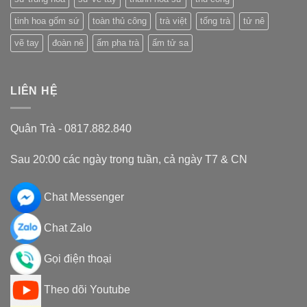
tinh hoa gốm sứ
toàn thủ công
trà việt
tống trà
tử nê
vẽ tay
đoàn nê
ấm pha trà
ấm tử sa
LIÊN HỆ
Quân Trà - 0817.882.840
Sau 20:00 các ngày trong tuần, cả ngày T7 & CN
Chat Messenger
Chat Zalo
Gọi điện thoại
Theo dõi Youtube