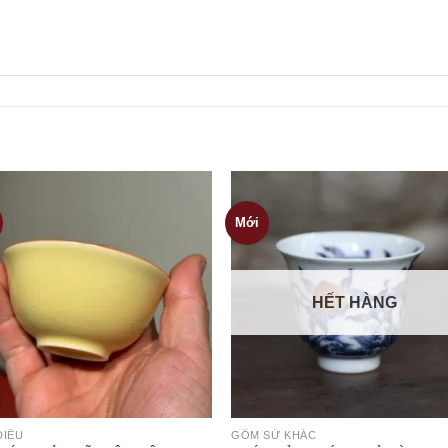
Mới
HẾT HÀNG
DIÊU
GỐM SỨ KHÁC