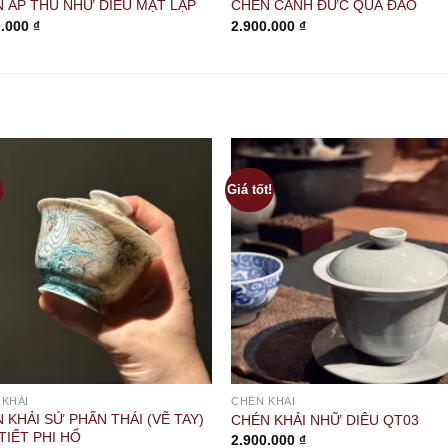
 ÁP THỦ NHỮ DIÊU MẬT LẠP
CHÉN CẢNH ĐỨC QUẢ ĐÀO
0.000
₫
2.900.000
₫
Giá tốt!
 KHẢI
CHÉN KHẢI
 KHẢI SỨ PHẤN THÁI (VẼ TAY)
CHÉN KHẢI NHỮ DIÊU QT03
TIẾT PHI HỔ
2.900.000
₫