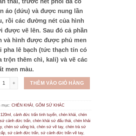
n thái, trước hết phôi đã có
n áo (dứu) và được nung lần
u, rồi các đường nét của hình
i được vẽ lên. Sau đó cả phần
n và hình được được phủ men
i pha lê bạch (tức thạch tín có
 trộn thêm chì, kali) và vẽ các
ất men màu.
N KHẢI SỨ PHẤN THÁI (KÈM ĐĨA) số lượng
THÊM VÀO GIỎ HÀNG
h mục:
CHÉN KHẢI
,
GỐM SỨ KHÁC
:
120ml
,
cảnh đức trấn tinh tuyển
,
chén khải
,
chén
 sứ cảnh đức trấn
,
chén khải sứ đấu thái
,
chén khải
ay
,
chén sứ uống trà
,
chén sứ vẽ tay
,
chén trà sứ
cấp
,
sứ cảnh đức trấn
,
sứ cảnh đức trấn vẽ tay
,