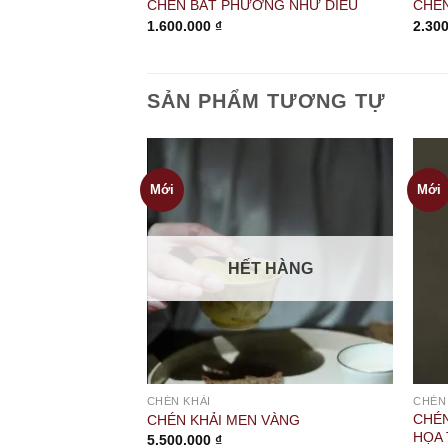
CHÉN BÁT PHƯƠNG NHỮ DIÊU
CHÉN
1.600.000
₫
2.30
SẢN PHẨM TƯƠNG TỰ
Mới
Mới
HẾT HÀNG
CHÉN KHẢI
CHÉN
CHÉN
CHÉN KHẢI MEN VÀNG
HỌA 
5.500.000
₫