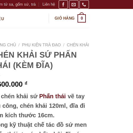
m tử sa, gốm sứ, trà
Liên hệ
0
GIỎ HÀNG
ỆU
NG CHỦ
/
PHỤ KIỆN TRÀ ĐẠO
/
CHÉN KHẢI
HÉN KHẢI SỨ PHẤN
HÁI (KÈM ĐĨA)
600.000
₫
 chén khải sứ
Phấn thái
vẽ tay
 công, chén khải 120ml, đĩa đi
m kích thước 16cm.
ong kỹ thuật chế tác đồ sứ men