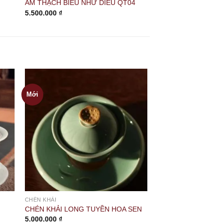
ẤM THẠCH BIỀU NHỮ DIÊU QT04
5.500.000
₫
Mới
CHÉN KHẢI
CHÉN KHẢI LONG TUYỀN HOA SEN
5.000.000
₫