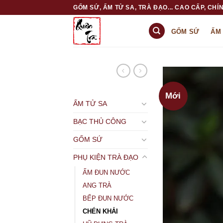
Skip
GỐM SỨ, ẤM TỬ SA, TRÀ ĐẠO... CAO CẤP, CHÍN
to
content
GỐM SỨ
ẤM
Mới
ẤM TỬ SA
BẠC THỦ CÔNG
GỐM SỨ
PHỤ KIỆN TRÀ ĐẠO
ẤM ĐUN NƯỚC
ANG TRÀ
BẾP ĐUN NƯỚC
CHÉN KHẢI