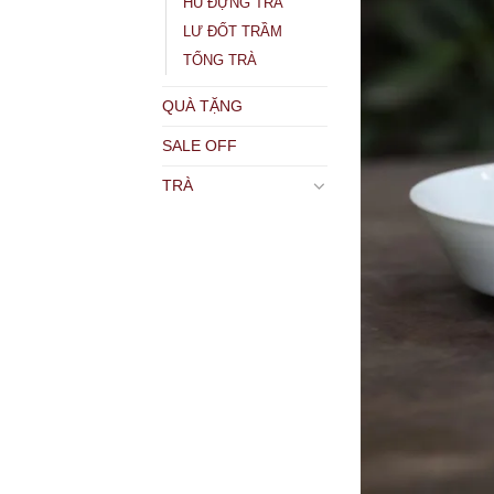
HŨ ĐỰNG TRÀ
LƯ ĐỐT TRẦM
TỐNG TRÀ
QUÀ TẶNG
SALE OFF
TRÀ