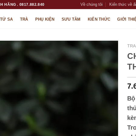
Về chúng tôi
Kiến thức về ấ
H HÃNG . 0817.882.840
 TỬ SA
TRÀ
PHỤ KIỆN
SƯU TẦM
KIẾN THỨC
GIỚI THI
TRA
C
T
7.
Bộ
thủ
kè
Tr