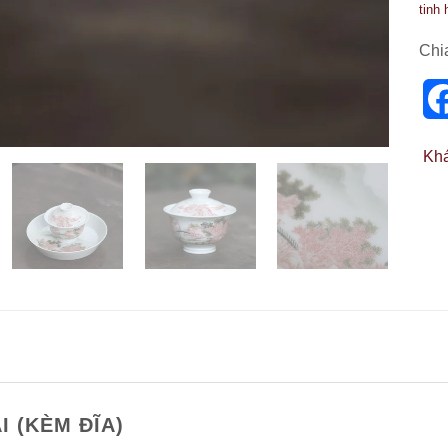
tinh
Chi
Kh
I (KÈM ĐĨA)