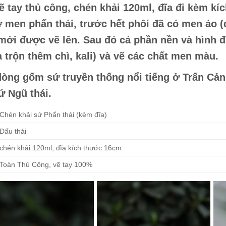
ẽ tay thủ công, chén khải 120ml, đĩa đi kèm kí
ứ men phấn thái, trước hết phôi đã có men áo 
 mới được vẽ lên. Sau đó cả phần nền và hình
a trộn thêm chì, kali) và vẽ các chất men màu.
 dòng gốm sứ truyền thống nổi tiếng ở Trấn C
sứ Ngũ thái.
Chén khải sứ Phấn thái (kèm đĩa)
Đấu thái
chén khải 120ml, đĩa kích thước 16cm.
Toàn Thủ Công, vẽ tay 100%