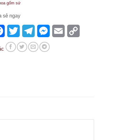
 hoa gốm sứ
a sẻ ngay
Facebook
Twitter
Telegram
Messenger
Email
Copy
Link
ác