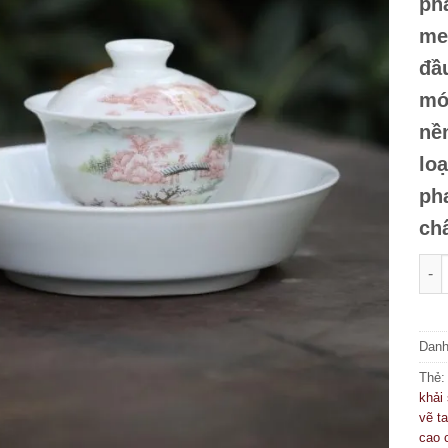
phấ
me
đầ
mớ
nề
loạ
pha
ch
CHÉ
Dan
Thẻ
khải
vẽ t
cao 