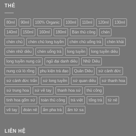
Phổ
sứ
THẺ
đạo
Nhĩ
Giang
Nhật
đậu
Bản
hồng
80ml
90ml
100% Organic
100ml
110ml
120ml
130ml
dứu
nổi
140ml
150ml
160ml
180ml
Bán thủ công
chén
tiếng
của
chén chủ
chén chủ long tuyền
chén chủ uống trà
chén khải
Trung
Quốc
chén nhữ diêu
chén uống trà
long tuyền
long tuyền diêu
long tuyền nung củi
ngũ đại danh diêu
Nhữ Diêu
nung củi lò rồng
phụ kiện trà đạo
Quân Diêu
sứ cảnh đức
sứ cảnh đức trấn
sứ long tuyền
sứ quan diêu
sứ thanh hoa
sứ trung hoa
sứ vẽ tay
thanh hoa sứ
thủ công
tinh hoa gốm sứ
toàn thủ công
trà việt
tống trà
tử nê
vẽ tay
đoàn nê
ấm pha trà
ấm tử sa
LIÊN HỆ