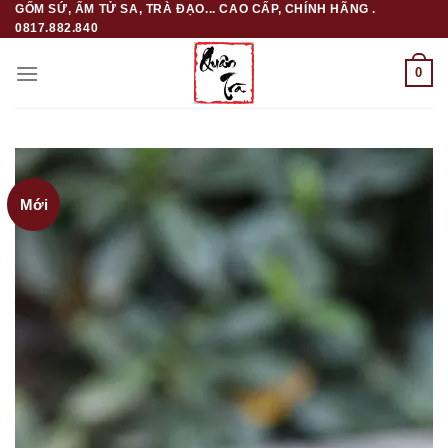
GỐM SỨ, ẤM TỬ SA, TRÀ ĐẠO... CAO CẤP, CHÍNH HÃNG .
Skip
0817.882.840
to
content
0
Mới