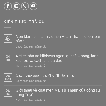
KIẾN THỨC, TRÀ CỤ
Men Mai Tử Thanh vs men Phấn Thanh: chọn loại
27
Th5
nào?
ở
Chức năng bình luận bị tắt
Men
Mai
4 cách pha trà Hibiscus ngon tại nhà – nóng, lạnh,
24
Tử
Th5
kết hợp và cách pha trà đạo
Thanh
ở
Chức năng bình luận bị tắt
vs
4
men
cách
Phấn
Cách bảo quản trà Phổ Nhĩ tại nhà
24
pha
Thanh:
Th10
ở
Chức năng bình luận bị tắt
trà
chọn
Cách
Hibiscus
loại
bảo
Giới thiệu về chất men Mai Tử Thanh của dòng sứ
ngon
26
nào?
quản
Th9
tại
Long Tuyền
trà
nhà
ở
Chức năng bình luận bị tắt
Phổ
–
Giới
Nhĩ
nóng,