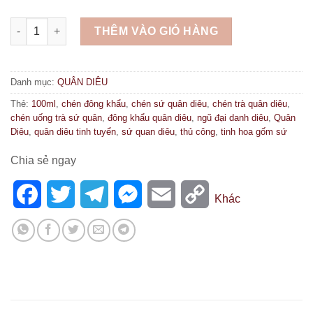
CHÉN ĐÔNG KHẨU QUÂN DIÊU QT70 số lượng
THÊM VÀO GIỎ HÀNG
Danh mục:
QUÂN DIÊU
Thẻ:
100ml
,
chén đông khẩu
,
chén sứ quân diêu
,
chén trà quân diêu
,
chén uống trà sứ quân
,
đông khẩu quân diêu
,
ngũ đại danh diêu
,
Quân
Diêu
,
quân diêu tinh tuyển
,
sứ quan diêu
,
thủ công
,
tinh hoa gốm sứ
Chia sẻ ngay
Facebook
Twitter
Telegram
Messenger
Email
Copy
Khác
Link