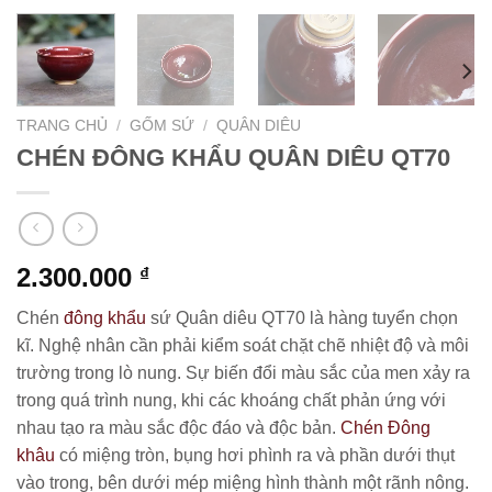
TRANG CHỦ
/
GỐM SỨ
/
QUÂN DIÊU
CHÉN ĐÔNG KHẨU QUÂN DIÊU QT70
2.300.000
₫
Chén
đông khẩu
sứ Quân diêu QT70 là hàng tuyển chọn
kĩ. Nghệ nhân cần phải kiểm soát chặt chẽ nhiệt độ và môi
trường trong lò nung. Sự biến đổi màu sắc của men xảy ra
trong quá trình nung, khi các khoáng chất phản ứng với
nhau tạo ra màu sắc độc đáo và độc bản.
Chén Đông
khâu
có miệng tròn, bụng hơi phình ra và phần dưới thụt
vào trong, bên dưới mép miệng hình thành một rãnh nông.