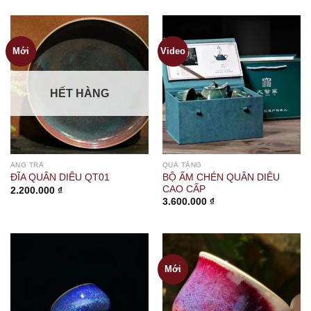
Mới
Video
HẾT HÀNG
ANG TRÀ
QUÀ TẶNG
BỘ ẤM CHÉN QUÂN DIÊU
ĐĨA QUÂN DIÊU QT01
CAO CẤP
2.200.000
₫
3.600.000
₫
Mới