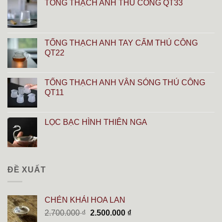
TỐNG THẠCH ANH THỦ CÔNG QT33
TỐNG THẠCH ANH TAY CẨM THỦ CÔNG
QT22
TỐNG THẠCH ANH VÂN SÓNG THỦ CÔNG
QT11
LỌC BẠC HÌNH THIÊN NGA
ĐỀ XUẤT
CHÉN KHẢI HOA LAN
Giá
Giá
2.700.000
₫
2.500.000
₫