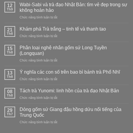
thiệu
tại
Wabi-Sabi và trà đạo Nhật Bản: tìm vẻ đẹp trong sự
12
lạnh,
về
nhà
Th9
không hoàn hảo
kết
chất
hợp
ở
Chức năng bình luận bị tắt
men
và
Wabi-
Mai
cách
Sabi
Tử
Khám phá Trà trắng – tinh tế và thanh tao
21
pha
và
Thanh
Th8
trà
ở
Chức năng bình luận bị tắt
trà
của
đạo
Khám
đạo
dòng
phá
Phân loại nghệ nhân gốm sứ Long Tuyền
Nhật
15
sứ
Trà
Th8
Bản:
(Longquan)
Long
trắng
tìm
Tuyền
ở
Chức năng bình luận bị tắt
–
vẻ
Phân
tinh
đẹp
loại
tế
Ý nghĩa các con số trên bao bì bánh trà Phổ Nhĩ
13
trong
nghệ
và
Th8
sự
ở
Chức năng bình luận bị tắt
nhân
thanh
không
Ý
gốm
tao
hoàn
nghĩa
Tách trà Yunomi: linh hồn của trà đạo Nhật Bản
sứ
08
hảo
các
Th8
Long
ở
Chức năng bình luận bị tắt
con
Tuyền
Tách
số
(Longquan)
trà
Dòng gốm sứ Giang đậu hồng dứu nổi tiếng của
trên
29
Yunomi:
Th7
bao
Trung Quốc
linh
bì
ở
Chức năng bình luận bị tắt
hồn
bánh
Dòng
của
trà
gốm
trà