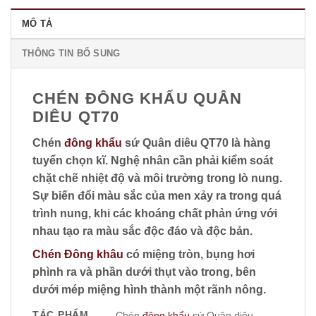
MÔ TẢ
THÔNG TIN BỔ SUNG
CHÉN ĐÔNG KHẨU QUÂN
DIÊU QT70
Chén
đông khẩu
sứ Quân diêu QT70 là hàng
tuyển chọn kĩ. Nghệ nhân cần phải kiểm soát
chặt chẽ nhiệt độ và môi trường trong lò nung.
Sự biến đổi màu sắc của men xảy ra trong quá
trình nung, khi các khoáng chất phản ứng với
nhau tạo ra màu sắc độc đáo và độc bản.
Chén Đông khâu
có miệng tròn, bụng hơi
phình ra và phần dưới thụt vào trong, bên
dưới mép miệng hình thành một rãnh nông.
TÁC PHẨM
Chén
đông khẩu
sứ Quân diêu