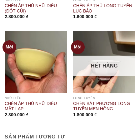
NHỮ DIÊU
LONG TUYỀN
CHÉN ÁP THỦ NHỮ DIÊU
CHÉN ÁP THỦ LONG TUYỀN
(ĐỐT CỦI)
LỤC BẢO
2.800.000
₫
1.600.000
₫
Mới
Mới
HẾT HÀNG
NHỮ DIÊU
LONG TUYỀN
CHÉN ÁP THỦ NHỮ DIÊU
CHÉN BÁT PHƯƠNG LONG
MẬT LẠP
TUYỀN MEN HỒNG
2.300.000
₫
1.800.000
₫
SẢN PHẨM TƯƠNG TỰ