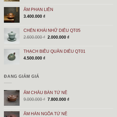
gốc
hiện
là:
tại
ẤM PHAN LIÊN
2.700.000 ₫.
là:
3.400.000
₫
2.500.000 ₫.
CHÉN KHẢI NHỮ DIÊU QT05
Giá
Giá
2.600.000
₫
2.000.000
₫
gốc
hiện
là:
tại
THẠCH BIỀU QUÂN DIÊU QT01
2.600.000 ₫.
là:
4.500.000
₫
2.000.000 ₫.
ĐANG GIẢM GIÁ
ẤM CHÂU BÀN TỬ NÊ
Giá
Giá
9.000.000
₫
7.800.000
₫
gốc
hiện
là:
tại
ẤM HÁN NGÕA TỬ NÊ
9.000.000 ₫.
là: