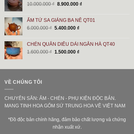
Giá
Giá
10.000.000
₫
8.900.000
₫
7.800.000 ₫.
gốc
hiện
là:
tại
ẤM TỬ SA GIÁNG BA NÊ QT01
10.000.000 ₫.
là:
Giá
Giá
6.000.000
₫
5.400.000
₫
8.900.000 ₫.
gốc
hiện
là:
tại
CHÉN QUÂN DIÊU DẢI NGÂN HÀ QT40
6.000.000 ₫.
là:
Giá
Giá
1.600.000
₫
1.500.000
₫
5.400.000 ₫.
gốc
hiện
là:
tại
1.600.000 ₫.
là:
1.500.000 ₫.
VỀ CHÚNG TÔI
CHUYÊN SĂN: ẤM - CHÉN - PHỤ KIỆN ĐỘC BẢN.
MANG TINH HOA GỐM SỨ TRUNG HOA VỀ VIỆT NAM
*Đồ độc bản chính hãng, đảm bảo chất lượng và chứng
nhận xuất xứ.