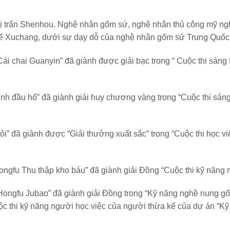
hị trấn Shenhou. Nghệ nhân gốm sứ, nghệ nhân thủ công mỹ ngh
thể Xuchang, dưới sự dạy dỗ của nghệ nhân gốm sứ Trung Quốc
ái chai Guanyin” đã giành được giải bạc trong “ Cuộc thi sáng 
nh đầu hổ” đã giành giải huy chương vàng trong “Cuộc thi sáng
ỏi” đã giành được “Giải thưởng xuất sắc” trong “Cuộc thi học 
gfu Thu thập kho báu” đã giành giải Đồng “Cuộc thi kỹ năng nu
Hongfu Jubao” đã giành giải Đồng trong “Kỹ năng nghề nung 
ộc thi kỹ năng người học việc của người thừa kế của dự án “Kỹ