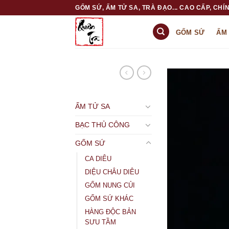
Skip
GỐM SỨ, ẤM TỬ SA, TRÀ ĐẠO... CAO CẤP, CHÍN
to
content
GỐM SỨ
ẤM
ẤM TỬ SA
BẠC THỦ CÔNG
GỐM SỨ
CA DIÊU
DIỆU CHÂU DIÊU
GỐM NUNG CỦI
GỐM SỨ KHÁC
HÀNG ĐỘC BẢN
SƯU TẦM