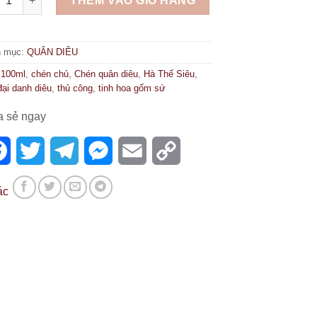
THÊM VÀO GIỎ HÀNG
h mục:
QUÂN DIÊU
:
100ml
,
chén chủ
,
Chén quân diêu
,
Hà Thế Siêu
,
đại danh diêu
,
thủ công
,
tinh hoa gốm sứ
a sẻ ngay
Facebook
Twitter
Telegram
Messenger
Email
Copy
Link
ác