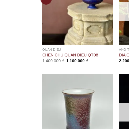
QUÂN DIÊU
ANG 
CHÉN CHỦ QUÂN DIÊU QT08
ĐĨA 
Giá
Giá
1.400.000
₫
1.100.000
₫
2.20
gốc
hiện
là:
tại
1.400.000 ₫.
là:
1.100.000 ₫.