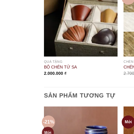
QUÀ TẶNG
CHÉN
BỘ CHÉN TỬ SA
CHÉN
2.000.000
₫
2.70
SẢN PHẨM TƯƠNG TỰ
-21%
Mới
Mới