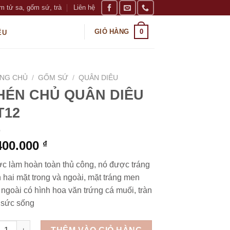
m tử sa, gốm sứ, trà
Liên hệ
0
GIỎ HÀNG
ỆU
NG CHỦ
/
GỐM SỨ
/
QUÂN DIÊU
HÉN CHỦ QUÂN DIÊU
T12
400.000
₫
c làm hoàn toàn thủ công, nó được tráng
 hai mặt trong và ngoài, mặt tráng men
ngoài có hình hoa văn trứng cá muối, tràn
 sức sống
N CHỦ QUÂN DIÊU QT12 số lượng