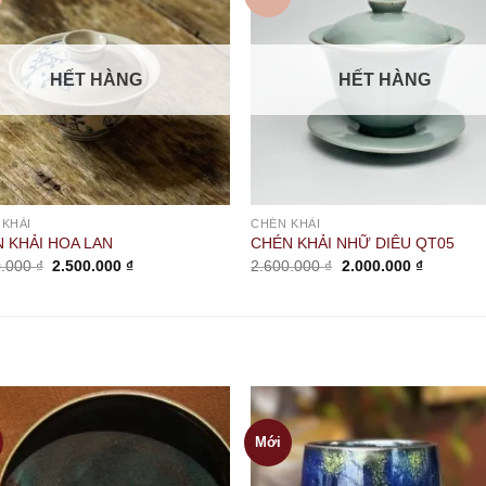
HẾT HÀNG
HẾT HÀNG
 KHẢI
CHÉN KHẢI
 KHẢI HOA LAN
CHÉN KHẢI NHỮ DIÊU QT05
Giá
Giá
Giá
Giá
0.000
₫
2.500.000
₫
2.600.000
₫
2.000.000
₫
gốc
hiện
gốc
hiện
là:
tại
là:
tại
2.700.000 ₫.
là:
2.600.000 ₫.
là:
2.500.000 ₫.
2.000.000
Mới