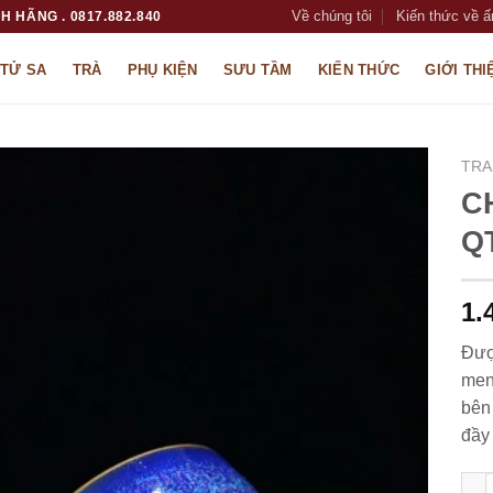
Về chúng tôi
Kiến thức về ấ
H HÃNG . 0817.882.840
 TỬ SA
TRÀ
PHỤ KIỆN
SƯU TẦM
KIẾN THỨC
GIỚI THI
TRA
C
Q
1.
Đượ
men
bên 
đầy
CHÉ