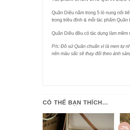
Quân Diêu nằm trong 5 lò nung nổi ti
trong triều đình & mỗi tác phẩm Quân 
Quân Diêu đều có tác dụng làm mềm nư
P/s: Đồ sứ Quân chuẩn vì là men tự nh
nên màu sắc sẽ thay đổi theo ánh sáng
CÓ THỂ BẠN THÍCH…
-7%