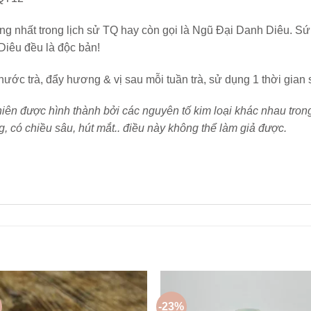
ếng nhất trong lịch sử TQ hay còn gọi là Ngũ Đại Danh Diêu.
Diêu đều là độc bản!
ớc trà, đẩy hương & vị sau mỗi tuần trà, sử dụng 1 thời gia
iên được hình thành bởi các nguyên tố kim loại khác nhau tron
, có chiều sâu, hút mắt.. điều này không thể làm giả được.
-23%