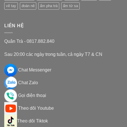
vẽ tay
đoàn nê
ấm pha trà
ấm tử sa
LIÊN HỆ
Quân Trà - 0817.882.840
Sau 20:00 các ngày trong tuần, cả ngày T7 & CN
Chat Messenger
Chat Zalo
Gọi điện thoại
Theo dõi Youtube
Theo dõi Tiktok