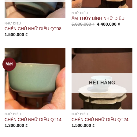
NHỮ DIÊU
ẤM THỦY BÌNH NHỮ DIÊU
Giá
Giá
NHỮ DIÊU
5.000.000
₫
4.400.000
₫
gốc
hiện
CHÉN CHỦ NHỮ DIÊU QT08
là:
tại
1.500.000
₫
5.000.000 ₫.
là:
4.400.00
Mới
HẾT HÀNG
NHỮ DIÊU
NHỮ DIÊU
CHÉN CHỦ NHỮ DIÊU QT14
CHÉN CHỦ NHỮ DIÊU QT24
1.300.000
₫
1.500.000
₫