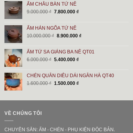
ẤM CHÂU BÀN TỬ NÊ
Giá
Giá
9.000.000
₫
7.800.000
₫
gốc
hiện
là:
tại
ẤM HÁN NGÕA TỬ NÊ
9.000.000 ₫.
là:
Giá
Giá
10.000.000
₫
8.900.000
₫
7.800.000 ₫.
gốc
hiện
là:
tại
ẤM TỬ SA GIÁNG BA NÊ QT01
10.000.000 ₫.
là:
Giá
Giá
6.000.000
₫
5.400.000
₫
8.900.000 ₫.
gốc
hiện
là:
tại
CHÉN QUÂN DIÊU DẢI NGÂN HÀ QT40
6.000.000 ₫.
là:
Giá
Giá
1.600.000
₫
1.500.000
₫
5.400.000 ₫.
gốc
hiện
là:
tại
1.600.000 ₫.
là:
1.500.000 ₫.
VỀ CHÚNG TÔI
CHUYÊN SĂN: ẤM - CHÉN - PHỤ KIỆN ĐỘC BẢN.