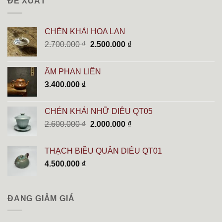
ĐỀ XUẤT
CHÉN KHẢI HOA LAN
Giá
Giá
2.700.000
₫
2.500.000
₫
gốc
hiện
là:
tại
ẤM PHAN LIÊN
2.700.000 ₫.
là:
3.400.000
₫
2.500.000 ₫.
CHÉN KHẢI NHỮ DIÊU QT05
Giá
Giá
2.600.000
₫
2.000.000
₫
gốc
hiện
là:
tại
THẠCH BIỀU QUÂN DIÊU QT01
2.600.000 ₫.
là:
4.500.000
₫
2.000.000 ₫.
ĐANG GIẢM GIÁ