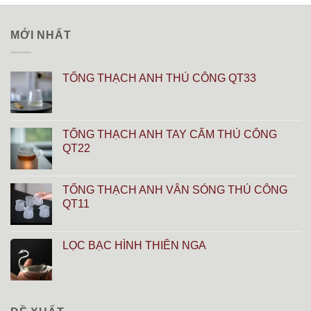
MỚI NHẤT
TỐNG THẠCH ANH THỦ CÔNG QT33
TỐNG THẠCH ANH TAY CẨM THỦ CÔNG
QT22
TỐNG THẠCH ANH VÂN SÓNG THỦ CÔNG
QT11
LỌC BẠC HÌNH THIÊN NGA