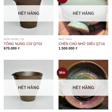
HẾT HÀNG
HẾT HÀNG
GỐM NUNG CỦI
NHỮ DIÊU
TỐNG NUNG CỦI QT02
CHÉN CHỦ NHỮ DIÊU QT16
670.000
₫
1.500.000
₫
Mới
HẾT HÀNG
HẾT HÀNG