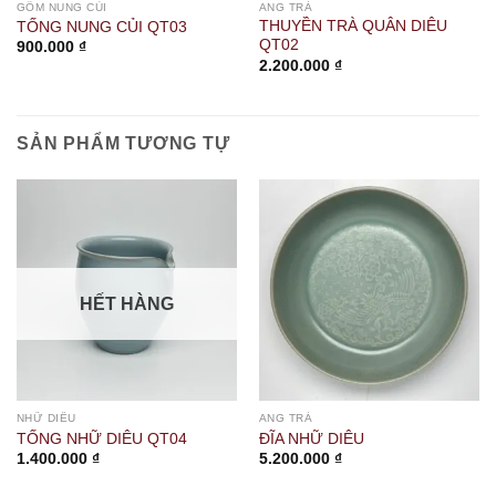
GỐM NUNG CỦI
ANG TRÀ
THUYỀN TRÀ QUÂN DIÊU
TỐNG NUNG CỦI QT03
QT02
900.000
₫
2.200.000
₫
SẢN PHẨM TƯƠNG TỰ
HẾT HÀNG
NHỮ DIÊU
ANG TRÀ
TỐNG NHỮ DIÊU QT04
ĐĨA NHỮ DIÊU
1.400.000
₫
5.200.000
₫