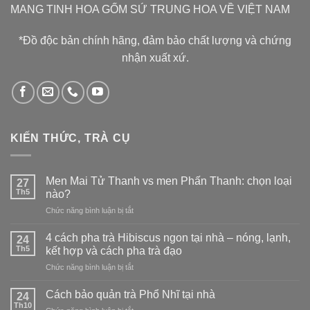
MANG TINH HOA GỐM SỨ TRUNG HOA VỀ VIỆT NAM
*Đồ độc bản chính hãng, đảm bảo chất lượng và chứng
nhận xuất xứ.
KIẾN THỨC, TRÀ CỤ
Men Mai Tử Thanh vs men Phấn Thanh: chọn loại
27
Th5
nào?
ở
Chức năng bình luận bị tắt
Men
Mai
4 cách pha trà Hibiscus ngon tại nhà – nóng, lạnh,
24
Tử
Th5
kết hợp và cách pha trà đạo
Thanh
ở
Chức năng bình luận bị tắt
vs
4
men
cách
Phấn
Cách bảo quản trà Phổ Nhĩ tại nhà
24
pha
Thanh:
Th10
ở