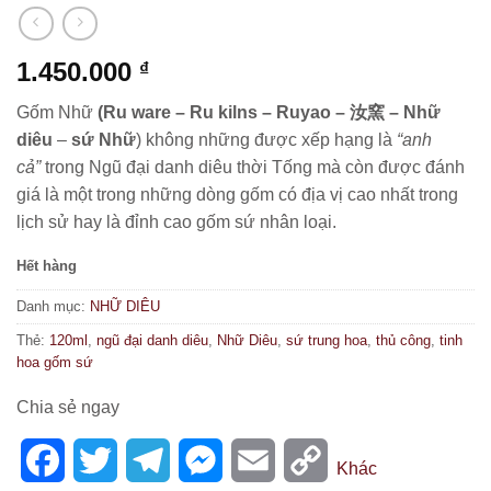
1.450.000
₫
Gốm Nhữ
(Ru ware – Ru kilns – Ruyao – 汝窯 –
Nhữ
diêu
–
sứ
Nhữ
) không những được xếp hạng là
“anh
cả”
trong Ngũ đại danh diêu thời Tống mà còn được đánh
giá là một trong những dòng gốm có địa vị cao nhất trong
lịch sử hay là đỉnh cao gốm sứ nhân loại.
Hết hàng
Danh mục:
NHỮ DIÊU
Thẻ:
120ml
,
ngũ đại danh diêu
,
Nhữ Diêu
,
sứ trung hoa
,
thủ công
,
tinh
hoa gốm sứ
Chia sẻ ngay
Facebook
Twitter
Telegram
Messenger
Email
Copy
Khác