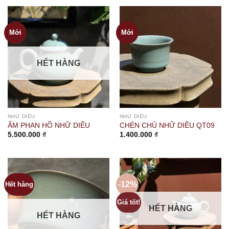
Mới
Mới
HẾT HÀNG
NHỮ DIÊU
NHỮ DIÊU
ẤM PHAN HỒ NHỮ DIÊU
CHÉN CHỦ NHỮ DIÊU QT09
5.500.000
₫
1.400.000
₫
-12%
Hết hàng
Giá tốt!
HẾT HÀNG
HẾT HÀNG