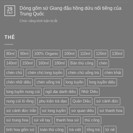
Tách
số
(Longquan)
trà
Dòng gốm sứ Giang đậu hồng dứu nổi tiếng của
trên
29
Yunomi:
Th7
bao
Trung Quốc
linh
bì
ở
Chức năng bình luận bị tắt
hồn
bánh
Dòng
của
trà
gốm
trà
Phổ
sứ
THẺ
đạo
Nhĩ
Giang
Nhật
đậu
Bản
hồng
80ml
90ml
100% Organic
100ml
110ml
120ml
130ml
dứu
nổi
140ml
150ml
160ml
180ml
Bán thủ công
chén
tiếng
của
chén chủ
chén chủ long tuyền
chén chủ uống trà
chén khải
Trung
Quốc
chén nhữ diêu
chén uống trà
long tuyền
long tuyền diêu
long tuyền nung củi
ngũ đại danh diêu
Nhữ Diêu
nung củi lò rồng
phụ kiện trà đạo
Quân Diêu
sứ cảnh đức
sứ cảnh đức trấn
sứ long tuyền
sứ quan diêu
sứ thanh hoa
sứ trung hoa
sứ vẽ tay
thanh hoa sứ
thủ công
tinh hoa gốm sứ
toàn thủ công
trà việt
tống trà
tử nê