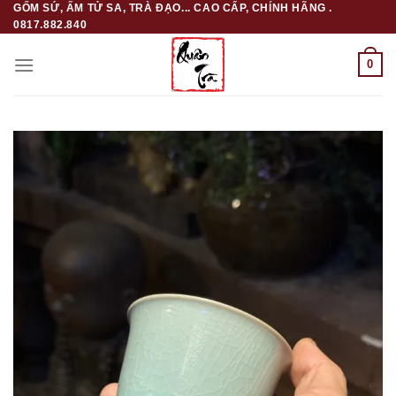
GỐM SỨ, ẤM TỬ SA, TRÀ ĐẠO... CAO CẤP, CHÍNH HÃNG .
Skip
0817.882.840
to
content
0