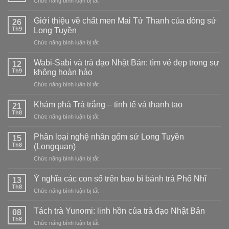
Chức năng bình luận bị tắt
trà
chọn
Cách
Hibiscus
loại
bảo
Giới thiệu về chất men Mai Tử Thanh của dòng sứ
ngon
26
nào?
quản
Th9
tại
Long Tuyền
trà
nhà
ở
Chức năng bình luận bị tắt
Phổ
–
Giới
Nhĩ
nóng,
thiệu
tại
Wabi-Sabi và trà đạo Nhật Bản: tìm vẻ đẹp trong sự
12
lạnh,
về
nhà
Th9
không hoàn hảo
kết
chất
hợp
ở
Chức năng bình luận bị tắt
men
và
Wabi-
Mai
cách
Sabi
Tử
Khám phá Trà trắng – tinh tế và thanh tao
21
pha
và
Thanh
Th8
trà
ở
Chức năng bình luận bị tắt
trà
của
đạo
Khám
đạo
dòng
phá
Phân loại nghệ nhân gốm sứ Long Tuyền
Nhật
15
sứ
Trà
Th8
Bản:
(Longquan)
Long
trắng
tìm
Tuyền
ở
Chức năng bình luận bị tắt
–
vẻ
Phân
tinh
đẹp
loại
tế
Ý nghĩa các con số trên bao bì bánh trà Phổ Nhĩ
13
trong
nghệ
và
Th8
sự
ở
Chức năng bình luận bị tắt
nhân
thanh
không
Ý
gốm
tao
hoàn
nghĩa
Tách trà Yunomi: linh hồn của trà đạo Nhật Bản
sứ
08
hảo
các
Th8
Long
ở
Chức năng bình luận bị tắt
con
Tuyền