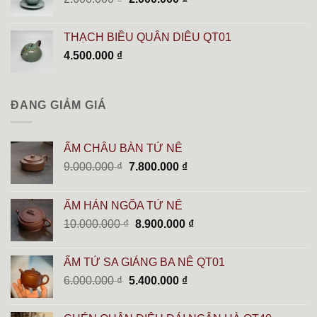
gốc
hiện
là:
tại
THẠCH BIỀU QUÂN DIÊU QT01
2.600.000 ₫.
là:
4.500.000
₫
2.000.000 ₫.
ĐANG GIẢM GIÁ
ẤM CHÂU BÀN TỬ NÊ
Giá
Giá
9.000.000
₫
7.800.000
₫
gốc
hiện
là:
tại
ẤM HÁN NGÕA TỬ NÊ
9.000.000 ₫.
là:
Giá
Giá
10.000.000
₫
8.900.000
₫
7.800.000 ₫.
gốc
hiện
là:
tại
ẤM TỬ SA GIÁNG BA NÊ QT01
10.000.000 ₫.
là:
Giá
Giá
6.000.000
₫
5.400.000
₫
8.900.000 ₫.
gốc
hiện
là:
tại