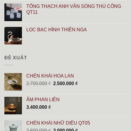
TỐNG THẠCH ANH VÂN SÓNG THỦ CÔNG
QT11
LỌC BẠC HÌNH THIÊN NGA
ĐỀ XUẤT
CHÉN KHẢI HOA LAN
Giá
Giá
2.700.000
₫
2.500.000
₫
gốc
hiện
là:
tại
ẤM PHAN LIÊN
2.700.000 ₫.
là:
3.400.000
₫
2.500.000 ₫.
CHÉN KHẢI NHỮ DIÊU QT05
Giá
Giá
2.600.000
₫
2.000.000
₫