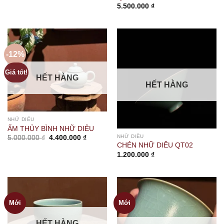
5.500.000
₫
-12%
Giá tốt!
HẾT HÀNG
HẾT HÀNG
NHỮ DIÊU
ẤM THỦY BÌNH NHỮ DIÊU
Giá
Giá
NHỮ DIÊU
5.000.000
₫
4.400.000
₫
gốc
hiện
CHÉN NHỮ DIÊU QT02
là:
tại
1.200.000
₫
5.000.000 ₫.
là:
4.400.000 ₫.
Mới
Mới
HẾT HÀNG