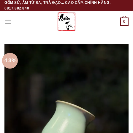
GỐM SỨ, ẤM TỬ SA, TRÀ ĐẠO... CAO CẤP, CHÍNH HÃNG .
Skip
0817.882.840
to
content
0
-13%