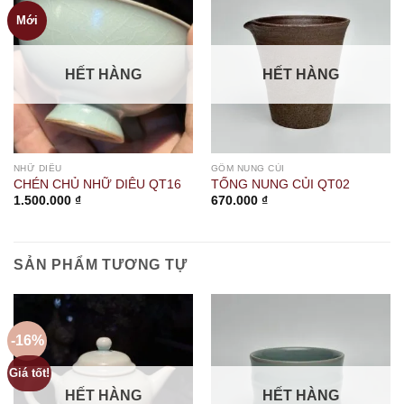
Mới
HẾT HÀNG
HẾT HÀNG
NHỮ DIÊU
GỐM NUNG CỦI
CHÉN CHỦ NHỮ DIÊU QT16
TỐNG NUNG CỦI QT02
1.500.000
₫
670.000
₫
SẢN PHẨM TƯƠNG TỰ
-16%
Giá tốt!
HẾT HÀNG
HẾT HÀNG