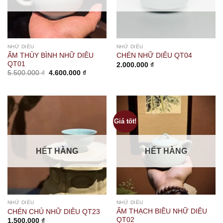
NHỮ DIÊU
NHỮ DIÊU
ẤM THỦY BÌNH NHỮ DIÊU
CHÉN NHỮ DIÊU QT04
QT01
2.000.000
₫
Giá
Giá
5.500.000
₫
4.600.000
₫
gốc
hiện
là:
tại
5.500.000 ₫.
là:
4.600.000 ₫.
Giá tốt!
HẾT HÀNG
HẾT HÀNG
NHỮ DIÊU
NHỮ DIÊU
ẤM THẠCH BIỀU NHỮ DIÊU
CHÉN CHỦ NHỮ DIÊU QT23
QT02
1.500.000
₫