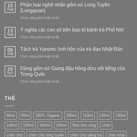
dòng
phá
Phân loại nghệ nhân gốm sứ Long Tuyền
Nhật
15
sứ
Trà
Th8
Bản:
(Longquan)
Long
trắng
tìm
Tuyền
ở
Chức năng bình luận bị tắt
–
vẻ
Phân
tinh
đẹp
loại
tế
Ý nghĩa các con số trên bao bì bánh trà Phổ Nhĩ
13
trong
nghệ
và
Th8
sự
ở
Chức năng bình luận bị tắt
nhân
thanh
không
Ý
gốm
tao
hoàn
nghĩa
Tách trà Yunomi: linh hồn của trà đạo Nhật Bản
sứ
08
hảo
các
Th8
Long
ở
Chức năng bình luận bị tắt
con
Tuyền
Tách
số
(Longquan)
trà
Dòng gốm sứ Giang đậu hồng dứu nổi tiếng của
trên
29
Yunomi:
Th7
bao
Trung Quốc
linh
bì
ở
Chức năng bình luận bị tắt
hồn
bánh
Dòng
của
trà
gốm
trà
Phổ
sứ
THẺ
đạo
Nhĩ
Giang
Nhật
đậu
Bản
hồng
80ml
90ml
100% Organic
100ml
110ml
120ml
130ml
dứu
nổi
140ml
150ml
160ml
180ml
Bán thủ công
chén
tiếng
của
chén chủ
chén chủ long tuyền
chén chủ uống trà
chén khải