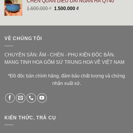
CHÉN QUÂN DIÊU DẢI NGÂN HÀ QT40
6.000.000 ₫.
là:
Giá
Giá
1.600.000
₫
1.500.000
₫
5.400.000 ₫.
gốc
hiện
là:
tại
1.600.000 ₫.
là:
1.500.000 ₫.
VỀ CHÚNG TÔI
CHUYÊN SĂN: ẤM - CHÉN - PHỤ KIỆN ĐỘC BẢN.
MANG TINH HOA GỐM SỨ TRUNG HOA VỀ VIỆT NAM
*Đồ độc bản chính hãng, đảm bảo chất lượng và chứng
nhận xuất xứ.
KIẾN THỨC, TRÀ CỤ