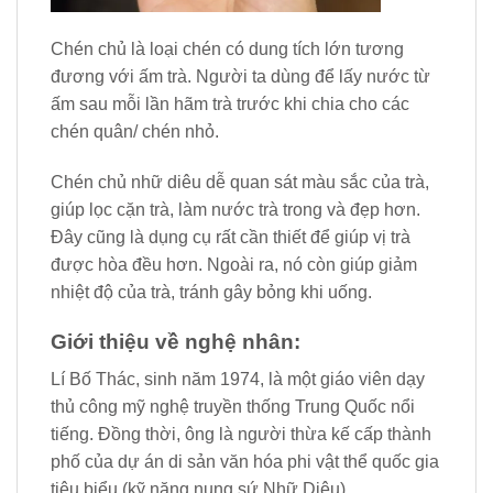
Chén chủ là loại chén có dung tích lớn tương
đương với ấm trà. Người ta dùng để lấy nước từ
ấm sau mỗi lần hãm trà trước khi chia cho các
chén quân/ chén nhỏ.
Chén chủ nhữ diêu dễ quan sát màu sắc của trà,
giúp lọc cặn trà, làm nước trà trong và đẹp hơn.
Đây cũng là dụng cụ rất cần thiết để giúp vị trà
được hòa đều hơn. Ngoài ra, nó còn giúp giảm
nhiệt độ của trà, tránh gây bỏng khi uống.
Giới thiệu về nghệ nhân:
Lí Bố Thác, sinh năm 1974, là một giáo viên dạy
thủ công mỹ nghệ truyền thống Trung Quốc nổi
tiếng. Đồng thời, ông là người thừa kế cấp thành
phố của dự án di sản văn hóa phi vật thể quốc gia
tiêu biểu (kỹ năng nung sứ Nhữ Diêu).