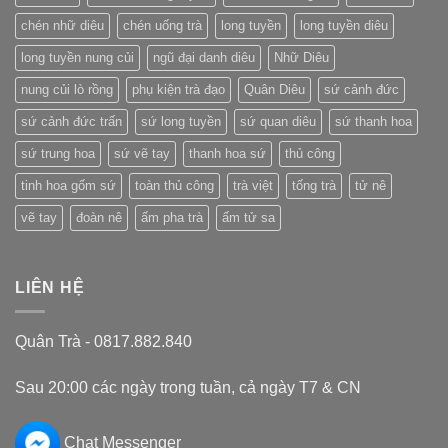
Trung
Quốc
chén nhữ diêu
chén uống trà
long tuyền
long tuyền diêu
long tuyền nung củi
ngũ đại danh diêu
Nhữ Diêu
nung củi lò rồng
phụ kiện trà đạo
Quân Diêu
sứ cảnh đức
sứ cảnh đức trấn
sứ long tuyền
sứ quan diêu
sứ thanh hoa
sứ trung hoa
sứ vẽ tay
thanh hoa sứ
thủ công
tinh hoa gốm sứ
toàn thủ công
trà việt
tống trà
tử nê
vẽ tay
đoàn nê
ấm pha trà
ấm tử sa
LIÊN HỆ
Quân Trà - 0817.882.840
Sau 20:00 các ngày trong tuần, cả ngày T7 & CN
Chat Messenger