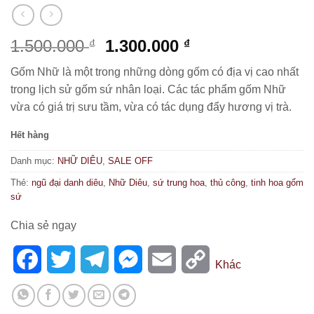
Giá
Giá
1.500.000
1.300.000
₫
₫
gốc
hiện
Gốm Nhữ là một trong những dòng gốm có địa vị cao nhất
là:
tại
trong lịch sử gốm sứ nhân loại. Các tác phẩm gốm Nhữ
1.500.000 ₫.
là:
vừa có giá trị sưu tầm, vừa có tác dụng đẩy hương vị trà.
1.300.000 ₫.
Hết hàng
Danh mục:
NHỮ DIÊU
,
SALE OFF
Thẻ:
ngũ đại danh diêu
,
Nhữ Diêu
,
sứ trung hoa
,
thủ công
,
tinh hoa gốm
sứ
Chia sẻ ngay
Facebook
Twitter
Telegram
Messenger
Email
Copy
Khác
Link