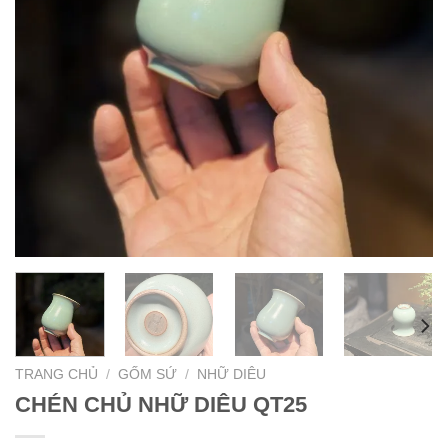
TRANG CHỦ
/
GỐM SỨ
/
NHỮ DIÊU
CHÉN CHỦ NHỮ DIÊU QT25