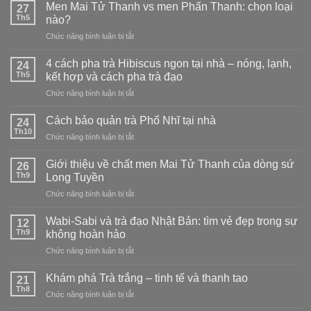
Men Mai Tử Thanh vs men Phấn Thanh: chọn loại
27
Th5
nào?
ở
Chức năng bình luận bị tắt
Men
Mai
4 cách pha trà Hibiscus ngon tại nhà – nóng, lạnh,
24
Tử
Th5
kết hợp và cách pha trà đạo
Thanh
ở
Chức năng bình luận bị tắt
vs
4
men
cách
Phấn
Cách bảo quản trà Phổ Nhĩ tại nhà
24
pha
Thanh:
Th10
ở
Chức năng bình luận bị tắt
trà
chọn
Cách
Hibiscus
loại
bảo
Giới thiệu về chất men Mai Tử Thanh của dòng sứ
ngon
26
nào?
quản
Th9
tại
Long Tuyền
trà
nhà
ở
Chức năng bình luận bị tắt
Phổ
–
Giới
Nhĩ
nóng,
thiệu
tại
Wabi-Sabi và trà đạo Nhật Bản: tìm vẻ đẹp trong sự
12
lạnh,
về
nhà
Th9
không hoàn hảo
kết
chất
hợp
ở
Chức năng bình luận bị tắt
men
và
Wabi-
Mai
cách
Sabi
Tử
Khám phá Trà trắng – tinh tế và thanh tao
21
pha
và
Thanh
Th8
trà
ở
Chức năng bình luận bị tắt
trà
của
đạo
Khám
đạo