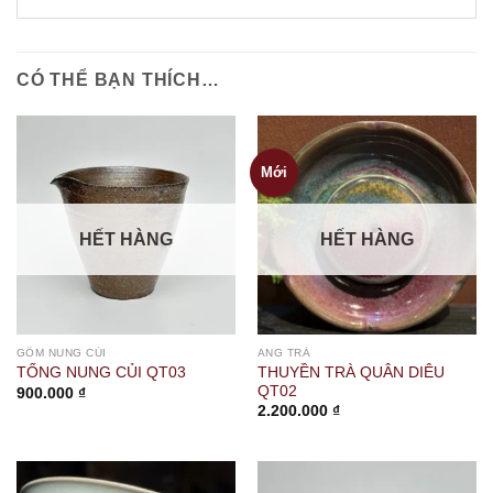
CÓ THỂ BẠN THÍCH…
Mới
HẾT HÀNG
HẾT HÀNG
GỐM NUNG CỦI
ANG TRÀ
THUYỀN TRÀ QUÂN DIÊU
TỐNG NUNG CỦI QT03
QT02
900.000
₫
2.200.000
₫