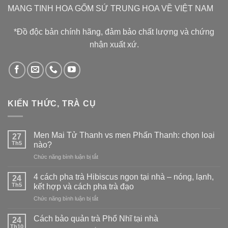
MANG TINH HOA GỐM SỨ TRUNG HOA VỀ VIỆT NAM
*Đồ độc bản chính hãng, đảm bảo chất lượng và chứng
nhận xuất xứ.
KIẾN THỨC, TRÀ CỤ
Men Mai Tử Thanh vs men Phấn Thanh: chọn loại
27
Th5
nào?
ở
Chức năng bình luận bị tắt
Men
Mai
4 cách pha trà Hibiscus ngon tại nhà – nóng, lạnh,
24
Tử
Th5
kết hợp và cách pha trà đạo
Thanh
ở
Chức năng bình luận bị tắt
vs
4
men
cách
Phấn
Cách bảo quản trà Phổ Nhĩ tại nhà
24
pha
Thanh:
Th10