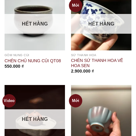
Mới
HẾT HÀNG
HẾT HÀNG
GỐM NUNG CỦI
SỨ THANH HOA
CHÉN SỨ THANH HOA VẼ
CHÉN CHỦ NUNG CỦI QT08
HOA SEN
550.000
₫
2.900.000
₫
Video
Mới
HẾT HÀNG