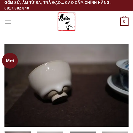
GỐM SỨ, ẤM TỬ SA, TRÀ ĐẠO... CAO CẤP, CHÍNH HÃNG .
Skip
0817.882.840
to
content
0
Mới