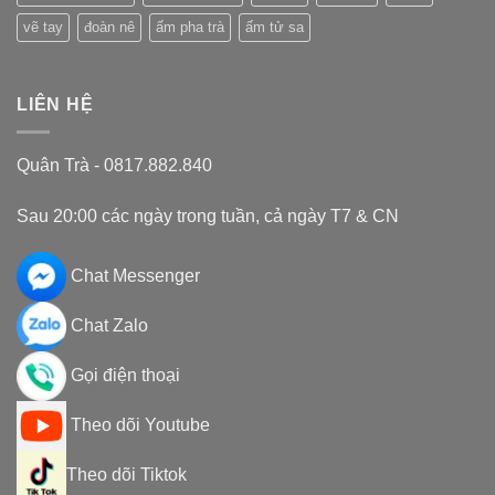
vẽ tay
đoàn nê
ấm pha trà
ấm tử sa
LIÊN HỆ
Quân Trà - 0817.882.840
Sau 20:00 các ngày trong tuần, cả ngày T7 & CN
Chat Messenger
Chat Zalo
Gọi điện thoại
Theo dõi Youtube
Theo dõi Tiktok