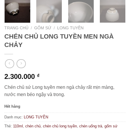
TRANG CHỦ
/
GỐM SỨ
/
LONG TUYỀN
CHÉN CHỦ LONG TUYỀN MEN NGÀ
CHẢY
2.300.000
₫
Chén chủ sứ Long tuyền men ngà chảy rất mịn màng,
nước men béo ngậy và trong.
Hết hàng
Danh mục:
LONG TUYỀN
Thẻ:
110ml
,
chén chủ
,
chén chủ long tuyền
,
chén uống trà
,
gốm sứ