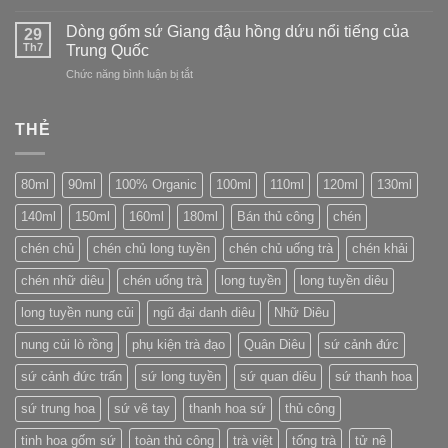
Tuyền
Tách
số
(Longquan)
trà
Dòng gốm sứ Giang đậu hồng dứu nổi tiếng của
trên
29
Yunomi:
Th7
bao
Trung Quốc
linh
bì
ở
Chức năng bình luận bị tắt
hồn
bánh
Dòng
của
trà
gốm
trà
Phổ
sứ
THẺ
đạo
Nhĩ
Giang
Nhật
đậu
Bản
hồng
80ml
90ml
100% Organic
100ml
110ml
120ml
130ml
dứu
nổi
140ml
150ml
160ml
180ml
Bán thủ công
chén
tiếng
của
chén chủ
chén chủ long tuyền
chén chủ uống trà
chén khải
Trung
Quốc
chén nhữ diêu
chén uống trà
long tuyền
long tuyền diêu
long tuyền nung củi
ngũ đại danh diêu
Nhữ Diêu
nung củi lò rồng
phụ kiện trà đạo
Quân Diêu
sứ cảnh đức
sứ cảnh đức trấn
sứ long tuyền
sứ quan diêu
sứ thanh hoa
sứ trung hoa
sứ vẽ tay
thanh hoa sứ
thủ công
tinh hoa gốm sứ
toàn thủ công
trà việt
tống trà
tử nê