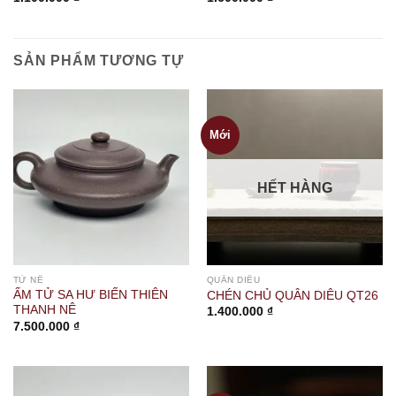
SẢN PHẨM TƯƠNG TỰ
Mới
HẾT HÀNG
TỬ NÊ
QUÂN DIÊU
ẤM TỬ SA HƯ BIẾN THIÊN
CHÉN CHỦ QUÂN DIÊU QT26
THANH NÊ
1.400.000
₫
7.500.000
₫