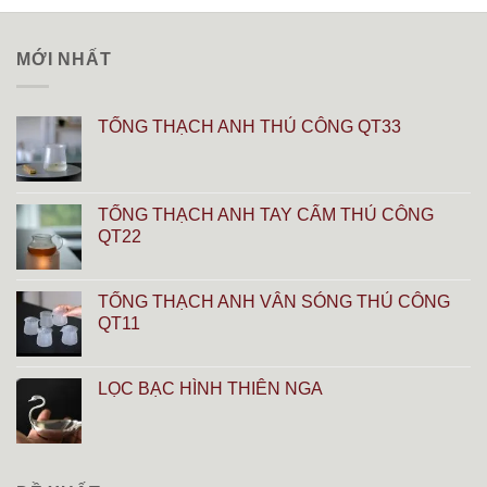
MỚI NHẤT
TỐNG THẠCH ANH THỦ CÔNG QT33
TỐNG THẠCH ANH TAY CẨM THỦ CÔNG
QT22
TỐNG THẠCH ANH VÂN SÓNG THỦ CÔNG
QT11
LỌC BẠC HÌNH THIÊN NGA