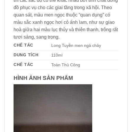
thì các sắc độ có thể khác nhau bởi tính chất dòng
đồ phục vụ cho các giai tầng trong xã hội. Theo
quan sát, màu men ngọc thuộc “quan dụng” có
màu sắc xanh ngọc hơi có ánh lam, như sự giao
hoà giữa hai màu lục thủy và thiên thanh, trông rất
tươi sáng, sang trọng.
CHẾ TÁC
Long Tuyền men ngà chảy
DUNG TÍCH
110ml
CHẾ TÁC
Toàn Thủ Công
HÌNH ẢNH SẢN PHẨM