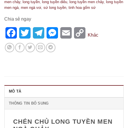
men chảy
,
long tuyền
,
long tuyền diêu
,
long tuyền men chảy
,
long tuyền
men ngà
,
men ngà voi
,
sứ long tuyền
,
tinh hoa gốm sứ
Chia sẻ ngay
Facebook
Twitter
Telegram
Messenger
Email
Copy
Khác
Link
MÔ TẢ
THÔNG TIN BỔ SUNG
CHÉN CHỦ LONG TUYỀN MEN