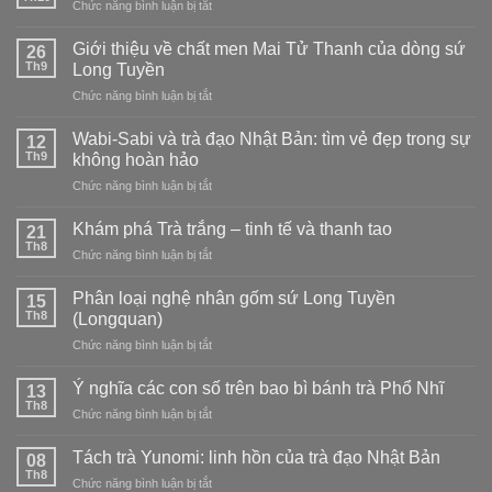
ở
Chức năng bình luận bị tắt
trà
chọn
Cách
Hibiscus
loại
bảo
Giới thiệu về chất men Mai Tử Thanh của dòng sứ
ngon
26
nào?
quản
Th9
tại
Long Tuyền
trà
nhà
ở
Chức năng bình luận bị tắt
Phổ
–
Giới
Nhĩ
nóng,
thiệu
tại
Wabi-Sabi và trà đạo Nhật Bản: tìm vẻ đẹp trong sự
12
lạnh,
về
nhà
Th9
không hoàn hảo
kết
chất
hợp
ở
Chức năng bình luận bị tắt
men
và
Wabi-
Mai
cách
Sabi
Tử
Khám phá Trà trắng – tinh tế và thanh tao
21
pha
và
Thanh
Th8
trà
ở
Chức năng bình luận bị tắt
trà
của
đạo
Khám
đạo
dòng
phá
Phân loại nghệ nhân gốm sứ Long Tuyền
Nhật
15
sứ
Trà
Th8
Bản:
(Longquan)
Long
trắng
tìm
Tuyền
ở
Chức năng bình luận bị tắt
–
vẻ
Phân
tinh
đẹp
loại
tế
Ý nghĩa các con số trên bao bì bánh trà Phổ Nhĩ
13
trong
nghệ
và
Th8
sự
ở
Chức năng bình luận bị tắt
nhân
thanh
không
Ý
gốm
tao
hoàn
nghĩa
Tách trà Yunomi: linh hồn của trà đạo Nhật Bản
sứ
08
hảo
các
Th8
Long
ở
Chức năng bình luận bị tắt
con