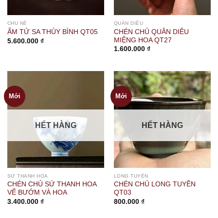
CHU NÊ
QUÂN DIÊU
CHÉN CHỦ QUÂN DIÊU
ẤM TỬ SA THỦY BÌNH QT05
MIỆNG HOA QT27
5.600.000
₫
1.600.000
₫
Mới
Mới
HẾT HÀNG
HẾT HÀNG
SỨ THANH HOA
LONG TUYỀN
CHÉN CHỦ SỨ THANH HOA
CHÉN CHỦ LONG TUYỀN
VẼ BƯỚM VÀ HOA
QT03
3.400.000
₫
800.000
₫