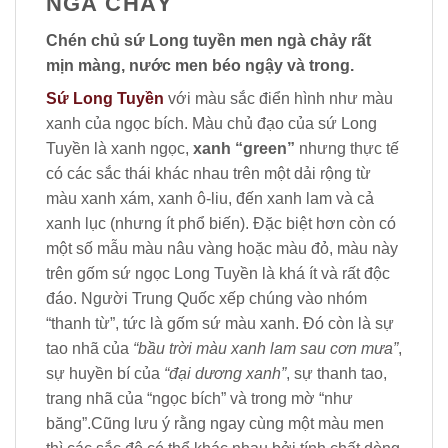
NGÀ CHẢY
Chén chủ sứ Long tuyền men ngà chảy rất
mịn màng, nước men béo ngậy và trong.
Sứ Long Tuyền
với màu sắc điển hình như màu
xanh của ngọc bích. Màu chủ đạo của sứ Long
Tuyền là xanh ngọc,
xanh “green”
nhưng thực tế
có các sắc thái khác nhau trên một dải rộng từ
màu xanh xám, xanh ô-liu, đến xanh lam và cả
xanh lục (nhưng ít phổ biến). Đặc biệt hơn còn có
một số mẫu màu nâu vàng hoặc màu đỏ, màu này
trên gốm sứ ngọc Long Tuyền là khá ít và rất độc
đáo. Người Trung Quốc xếp chúng vào nhóm
“thanh từ”, tức là gốm sứ màu xanh. Đó còn là sự
tao nhã của
“bầu trời màu xanh lam sau cơn mưa”
,
sự huyền bí của
“đại dương xanh”
, sự thanh tao,
trang nhã của “ngọc bích” và trong mờ “như
băng”.Cũng lưu ý rằng ngay cùng một màu men