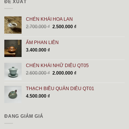
ĐỀ XUẤT
CHÉN KHẢI HOA LAN
Giá
Giá
2.700.000
₫
2.500.000
₫
gốc
hiện
là:
tại
ẤM PHAN LIÊN
2.700.000 ₫.
là:
3.400.000
₫
2.500.000 ₫.
CHÉN KHẢI NHỮ DIÊU QT05
Giá
Giá
2.600.000
₫
2.000.000
₫
gốc
hiện
là:
tại
THẠCH BIỀU QUÂN DIÊU QT01
2.600.000 ₫.
là:
4.500.000
₫
2.000.000 ₫.
ĐANG GIẢM GIÁ