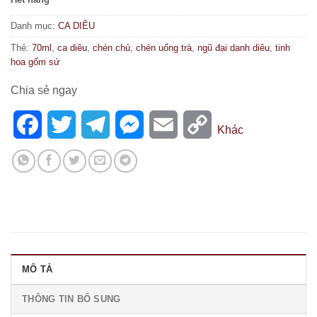
Danh mục:
CA DIÊU
Thẻ:
70ml
,
ca diêu
,
chén chủ
,
chén uống trà
,
ngũ đại danh diêu
,
tinh
hoa gốm sứ
Chia sẻ ngay
Facebook
Twitter
Telegram
Messenger
Email
Copy
Khác
Link
MÔ TẢ
THÔNG TIN BỔ SUNG