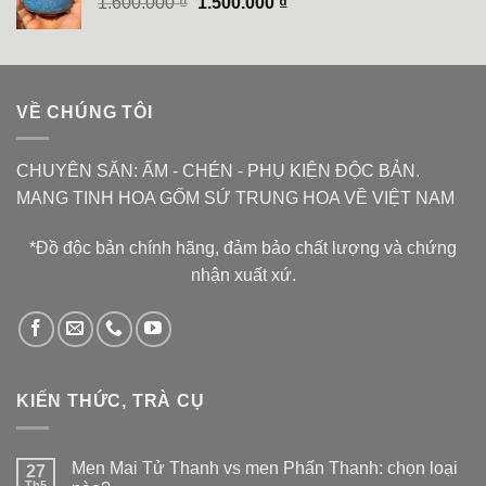
Giá
Giá
1.600.000
₫
1.500.000
₫
5.400.000 ₫.
gốc
hiện
là:
tại
1.600.000 ₫.
là:
1.500.000 ₫.
VỀ CHÚNG TÔI
CHUYÊN SĂN: ẤM - CHÉN - PHỤ KIỆN ĐỘC BẢN.
MANG TINH HOA GỐM SỨ TRUNG HOA VỀ VIỆT NAM
*Đồ độc bản chính hãng, đảm bảo chất lượng và chứng
nhận xuất xứ.
KIẾN THỨC, TRÀ CỤ
Men Mai Tử Thanh vs men Phấn Thanh: chọn loại
27
Th5