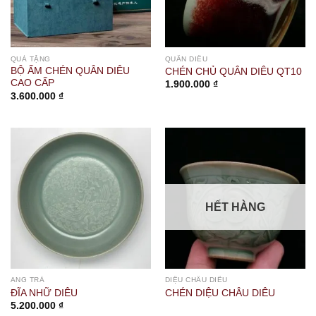
QUÀ TẶNG
QUÂN DIÊU
BỘ ẤM CHÉN QUÂN DIÊU
CHÉN CHỦ QUÂN DIÊU QT10
CAO CẤP
1.900.000
₫
3.600.000
₫
HẾT HÀNG
ANG TRÀ
DIỆU CHÂU DIÊU
ĐĨA NHỮ DIÊU
CHÉN DIỆU CHÂU DIÊU
5.200.000
₫