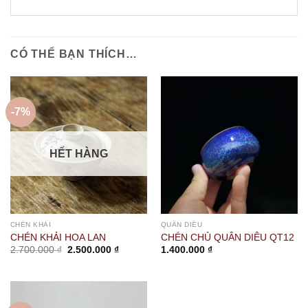
CÓ THỂ BẠN THÍCH…
-7%
HẾT HÀNG
CHÉN KHẢI
QUÂN DIÊU
CHÉN KHẢI HOA LAN
CHÉN CHỦ QUÂN DIÊU QT12
Giá
Giá
2.700.000
₫
2.500.000
₫
1.400.000
₫
gốc
hiện
là:
tại
2.700.000 ₫.
là:
2.500.000 ₫.