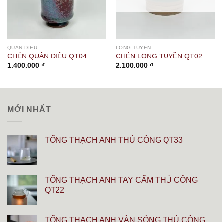
QUÂN DIÊU
LONG TUYỀN
CHÉN QUÂN DIÊU QT04
CHÉN LONG TUYỀN QT02
1.400.000
₫
2.100.000
₫
MỚI NHẤT
TỐNG THẠCH ANH THỦ CÔNG QT33
TỐNG THẠCH ANH TAY CẨM THỦ CÔNG
QT22
TỐNG THẠCH ANH VÂN SÓNG THỦ CÔNG