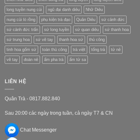
long tuyền nung củi
ngũ đại danh diêu
Nhữ Diêu
nung củi lò rồng
phụ kiện trà đạo
Quân Diêu
sứ cảnh đức
sứ cảnh đức trấn
sứ long tuyền
sứ quan diêu
sứ thanh hoa
sứ trung hoa
sứ vẽ tay
thanh hoa sứ
thủ công
tinh hoa gốm sứ
toàn thủ công
trà việt
tống trà
tử nê
vẽ tay
đoàn nê
ấm pha trà
ấm tử sa
LIÊN HỆ
Quân Trà - 0817.882.840
Sau 20:00 các ngày trong tuần, cả ngày T7 & CN
Chat Messenger