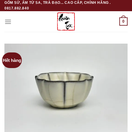
GỐM SỨ, ẤM TỬ SA, TRÀ ĐẠO... CAO CẤP, CHÍNH HÃNG .
Skip
0817.882.840
to
content
0
Hết hàng