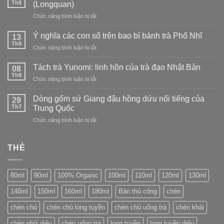
Th8
Bản:
(Longquan)
Long
trắng
tìm
Tuyền
ở
Chức năng bình luận bị tắt
–
vẻ
Phân
tinh
đẹp
loại
tế
Ý nghĩa các con số trên bao bì bánh trà Phổ Nhĩ
13
trong
nghệ
và
Th8
sự
ở
Chức năng bình luận bị tắt
nhân
thanh
không
Ý
gốm
tao
hoàn
nghĩa
Tách trà Yunomi: linh hồn của trà đạo Nhật Bản
sứ
08
hảo
các
Th8
Long
ở
Chức năng bình luận bị tắt
con
Tuyền
Tách
số
(Longquan)
trà
Dòng gốm sứ Giang đậu hồng dứu nổi tiếng của
trên
29
Yunomi:
Th7
bao
Trung Quốc
linh
bì
ở
Chức năng bình luận bị tắt
hồn
bánh
Dòng
của
trà
gốm
trà
Phổ
sứ
THẺ
đạo
Nhĩ
Giang
Nhật
đậu
Bản
hồng
80ml
90ml
100% Organic
100ml
110ml
120ml
130ml
dứu
nổi
140ml
150ml
160ml
180ml
Bán thủ công
chén
tiếng
của
chén chủ
chén chủ long tuyền
chén chủ uống trà
chén khải
Trung
Quốc
chén nhữ diêu
chén uống trà
long tuyền
long tuyền diêu