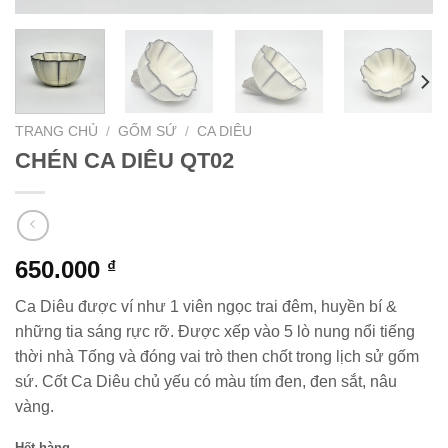
TRANG CHỦ
/
GỐM SỨ
/
CA DIÊU
CHÉN CA DIÊU QT02
650.000
₫
Ca Diêu được ví như 1 viên ngọc trai đêm, huyền bí &
những tia sáng rực rỡ. Được xếp vào 5 lò nung nổi tiếng
thời nhà Tống và đóng vai trò then chốt trong lịch sử gốm
sứ. Cốt Ca Diêu chủ yếu có màu tím đen, đen sắt, nâu
vàng.
Hết hàng