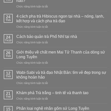
nào?
ở
Chức năng bình luận bị tắt
Men
Mai
4 cách pha trà Hibiscus ngon tại nhà – nóng, lạnh,
24
Tử
Th5
kết hợp và cách pha trà đạo
Thanh
ở
Chức năng bình luận bị tắt
vs
4
men
cách
Phấn
Cách bảo quản trà Phổ Nhĩ tại nhà
24
pha
Thanh:
Th10
ở
Chức năng bình luận bị tắt
trà
chọn
Cách
Hibiscus
loại
bảo
Giới thiệu về chất men Mai Tử Thanh của dòng sứ
ngon
26
nào?
quản
Th9
tại
Long Tuyền
trà
nhà
ở
Chức năng bình luận bị tắt
Phổ
–
Giới
Nhĩ
nóng,
thiệu
tại
Wabi-Sabi và trà đạo Nhật Bản: tìm vẻ đẹp trong sự
12
lạnh,
về
nhà
Th9
không hoàn hảo
kết
chất
hợp
ở
Chức năng bình luận bị tắt
men
và
Wabi-
Mai
cách
Sabi
Tử
Khám phá Trà trắng – tinh tế và thanh tao
21
pha
và
Thanh
Th8
trà
ở
Chức năng bình luận bị tắt
trà
của
đạo
Khám
đạo
dòng
phá
Phân loại nghệ nhân gốm sứ Long Tuyền
Nhật
15
sứ
Trà