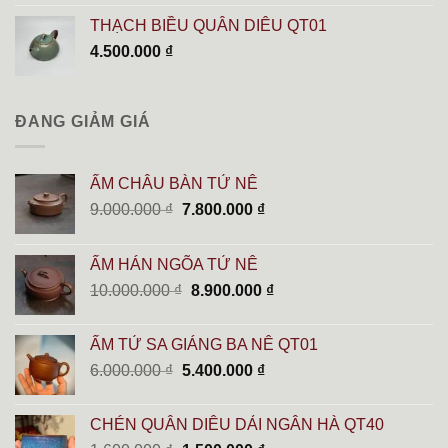
là:
tại
THẠCH BIỀU QUÂN DIÊU QT01
2.600.000 ₫.
là:
4.500.000
₫
2.000.000 ₫.
ĐANG GIẢM GIÁ
ẤM CHÂU BÀN TỬ NÊ
Giá
Giá
9.000.000
₫
7.800.000
₫
gốc
hiện
là:
tại
ẤM HÁN NGÕA TỬ NÊ
9.000.000 ₫.
là:
Giá
Giá
10.000.000
₫
8.900.000
₫
7.800.000 ₫.
gốc
hiện
là:
tại
ẤM TỬ SA GIÁNG BA NÊ QT01
10.000.000 ₫.
là:
Giá
Giá
6.000.000
₫
5.400.000
₫
8.900.000 ₫.
gốc
hiện
là:
tại
CHÉN QUÂN DIÊU DẢI NGÂN HÀ QT40
6.000.000 ₫.
là: