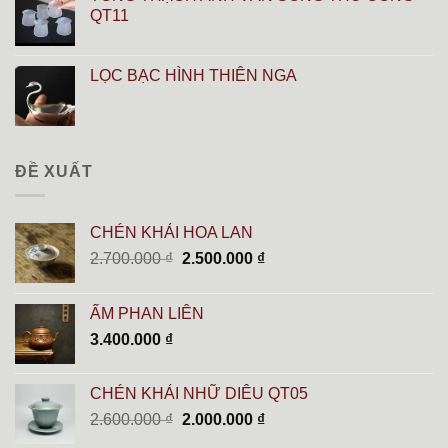
QT11
LỌC BẠC HÌNH THIÊN NGA
ĐỀ XUẤT
CHÉN KHẢI HOA LAN
Giá
Giá
2.700.000
₫
2.500.000
₫
gốc
hiện
là:
tại
ẤM PHAN LIÊN
2.700.000 ₫.
là:
3.400.000
₫
2.500.000 ₫.
CHÉN KHẢI NHỮ DIÊU QT05
Giá
Giá
2.600.000
₫
2.000.000
₫
gốc
hiện