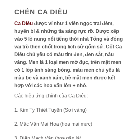
CHÉN CA DIÊU
Ca Diêu
được ví như 1 viên ngọc trai đêm,
huyền bí & những tia sáng rực rỡ. Được xếp
vào 5 lò nung nổi tiếng thời nhà Tống và đóng
vai trò then chốt trong lịch sử gốm sứ. Cốt Ca
Diêu chủ yếu có màu tím đen, đen sắt, nâu
vàng. Men là 1 loại men mờ đục, trên mặt men
có 1 lớp ánh sáng bóng, màu men chủ yếu là
màu be và xanh xám, bề mặt men được kết
hợp với các hoa văn lớn + nhỏ.
Các hiệu ứng chính của Ca Diêu:
1. Kim Ty Thiết Tuyến (Sợi vàng)
2. Mặc Văn Mai Hoa (hoa mai mực)
3. Diệp Mạch Văn (hoa gân lá)