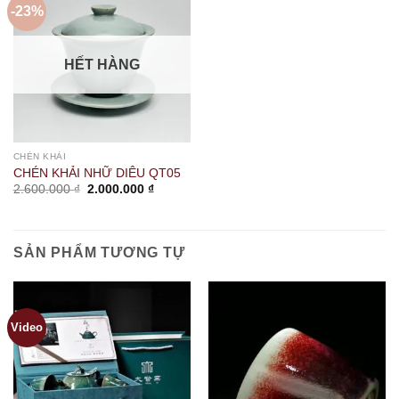
-23%
HẾT HÀNG
CHÉN KHẢI
CHÉN KHẢI NHỮ DIÊU QT05
Giá
Giá
2.600.000
₫
2.000.000
₫
gốc
hiện
là:
tại
2.600.000 ₫.
là:
2.000.000 ₫.
SẢN PHẨM TƯƠNG TỰ
Video