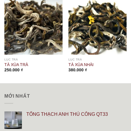
LỤC TRÀ
LỤC TRÀ
TÀ XÙA TRÀ
TÀ XÙA NHÀI
250.000
₫
380.000
₫
MỚI NHẤT
TỐNG THẠCH ANH THỦ CÔNG QT33