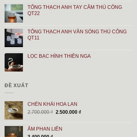
TỐNG THẠCH ANH TAY CẨM THỦ CÔNG
QT22
TỐNG THẠCH ANH VÂN SÓNG THỦ CÔNG
QT11
LỌC BẠC HÌNH THIÊN NGA
ĐỀ XUẤT
CHÉN KHẢI HOA LAN
Giá
Giá
2.700.000
₫
2.500.000
₫
gốc
hiện
là:
tại
ẤM PHAN LIÊN
2.700.000 ₫.
là:
3.400.000
₫