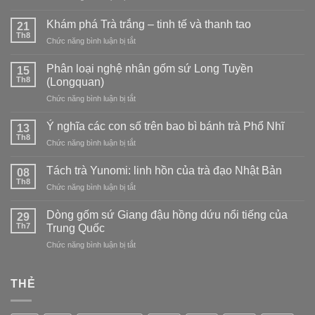
và
Wabi-
Mai
cách
Sabi
Tử
Khám phá Trà trắng – tinh tế và thanh tao
21
pha
và
Thanh
Th8
trà
ở
Chức năng bình luận bị tắt
trà
của
đạo
Khám
đạo
dòng
phá
Phân loại nghệ nhân gốm sứ Long Tuyền
Nhật
15
sứ
Trà
Th8
Bản:
(Longquan)
Long
trắng
tìm
Tuyền
ở
Chức năng bình luận bị tắt
–
vẻ
Phân
tinh
đẹp
loại
tế
Ý nghĩa các con số trên bao bì bánh trà Phổ Nhĩ
13
trong
nghệ
và
Th8
sự
ở
Chức năng bình luận bị tắt
nhân
thanh
không
Ý
gốm
tao
hoàn
nghĩa
Tách trà Yunomi: linh hồn của trà đạo Nhật Bản
sứ
08
hảo
các
Th8
Long
ở
Chức năng bình luận bị tắt
con
Tuyền
Tách
số
(Longquan)
trà
Dòng gốm sứ Giang đậu hồng dứu nổi tiếng của
trên
29
Yunomi:
Th7
bao
Trung Quốc
linh
bì
ở
Chức năng bình luận bị tắt
hồn
bánh
Dòng
của
trà
gốm
trà
Phổ
sứ
THẺ
đạo
Nhĩ
Giang
Nhật
đậu
Bản