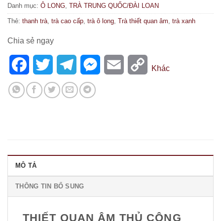
Danh mục:
Ô LONG
,
TRÀ TRUNG QUỐC/ĐÀI LOAN
Thẻ:
thanh trà
,
trà cao cấp
,
trà ô long
,
Trà thiết quan âm
,
trà xanh
Chia sẻ ngay
Facebook
Twitter
Telegram
Messenger
Email
Copy
Khác
Link
MÔ TẢ
THÔNG TIN BỔ SUNG
THIẾT QUAN ÂM THỦ CÔNG