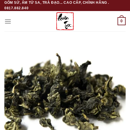
GỐM SỨ, ẤM TỬ SA, TRÀ ĐẠO... CAO CẤP, CHÍNH HÃNG .
Skip
0817.882.840
to
content
0