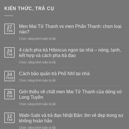
KIẾN THỨC, TRÀ CỤ
Men Mai Tử Thanh vs men Phấn Thanh: chọn loại
27
Th5
nào?
ở
Chức năng bình luận bị tắt
Men
Mai
4 cách pha trà Hibiscus ngon tại nhà – nóng, lạnh,
24
Tử
Th5
kết hợp và cách pha trà đạo
Thanh
ở
Chức năng bình luận bị tắt
vs
4
men
cách
Phấn
Cách bảo quản trà Phổ Nhĩ tại nhà
24
pha
Thanh:
Th10
ở
Chức năng bình luận bị tắt
trà
chọn
Cách
Hibiscus
loại
bảo
Giới thiệu về chất men Mai Tử Thanh của dòng sứ
ngon
26
nào?
quản
Th9
tại
Long Tuyền
trà
nhà
ở
Chức năng bình luận bị tắt
Phổ
–
Giới
Nhĩ
nóng,
thiệu
tại
Wabi-Sabi và trà đạo Nhật Bản: tìm vẻ đẹp trong sự
12
lạnh,
về
nhà
Th9
không hoàn hảo
kết
chất
hợp
ở
Chức năng bình luận bị tắt
men