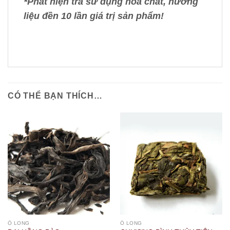
*Phát hiện trà sử dụng hóa chất, hương
liệu đền 10 lần giá trị sản phẩm!
CÓ THỂ BẠN THÍCH…
Ô LONG
Ô LONG