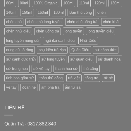
hồng
80ml
90ml
100% Organic
100ml
110ml
120ml
130ml
dứu
nổi
140ml
150ml
160ml
180ml
Bán thủ công
chén
tiếng
của
chén chủ
chén chủ long tuyền
chén chủ uống trà
chén khải
Trung
Quốc
chén nhữ diêu
chén uống trà
long tuyền
long tuyền diêu
long tuyền nung củi
ngũ đại danh diêu
Nhữ Diêu
nung củi lò rồng
phụ kiện trà đạo
Quân Diêu
sứ cảnh đức
sứ cảnh đức trấn
sứ long tuyền
sứ quan diêu
sứ thanh hoa
sứ trung hoa
sứ vẽ tay
thanh hoa sứ
thủ công
tinh hoa gốm sứ
toàn thủ công
trà việt
tống trà
tử nê
vẽ tay
đoàn nê
ấm pha trà
ấm tử sa
LIÊN HỆ
Quân Trà - 0817.882.840