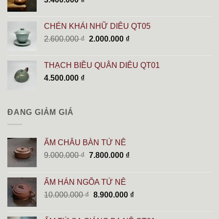
2.500.000 ₫.
CHÉN KHẢI NHỮ DIÊU QT05
Giá
Giá
2.600.000
₫
2.000.000
₫
gốc
hiện
là:
tại
THẠCH BIỀU QUÂN DIÊU QT01
2.600.000 ₫.
là:
4.500.000
₫
2.000.000 ₫.
ĐANG GIẢM GIÁ
ẤM CHÂU BÀN TỬ NÊ
Giá
Giá
9.000.000
₫
7.800.000
₫
gốc
hiện
là:
tại
ẤM HÁN NGÕA TỬ NÊ
9.000.000 ₫.
là:
Giá
Giá
10.000.000
₫
8.900.000
₫
7.800.000 ₫.
gốc
hiện
là:
tại