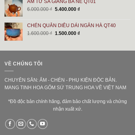
ẤM TỬ SA GIÁNG BA NÊ QT01
10.000.000 ₫.
là:
Giá
Giá
6.000.000
₫
5.400.000
₫
8.900.000 ₫.
gốc
hiện
là:
tại
CHÉN QUÂN DIÊU DẢI NGÂN HÀ QT40
6.000.000 ₫.
là:
Giá
Giá
1.600.000
₫
1.500.000
₫
5.400.000 ₫.
gốc
hiện
là:
tại
1.600.000 ₫.
là:
1.500.000 ₫.
VỀ CHÚNG TÔI
CHUYÊN SĂN: ẤM - CHÉN - PHỤ KIỆN ĐỘC BẢN.
MANG TINH HOA GỐM SỨ TRUNG HOA VỀ VIỆT NAM
*Đồ độc bản chính hãng, đảm bảo chất lượng và chứng
nhận xuất xứ.