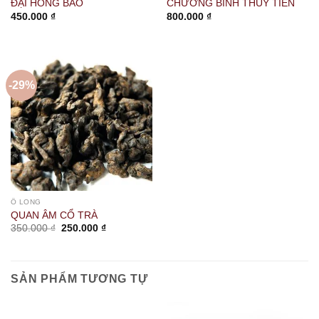
ĐẠI HỒNG BÀO
CHƯƠNG BÌNH THỦY TIÊN
450.000
₫
800.000
₫
-29%
Ô LONG
QUAN ÂM CỔ TRÀ
Giá
Giá
350.000
₫
250.000
₫
gốc
hiện
là:
tại
350.000 ₫.
là:
250.000 ₫.
SẢN PHẨM TƯƠNG TỰ