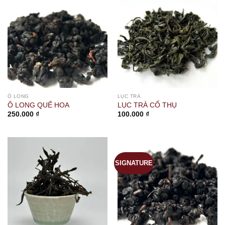
Ô LONG
LỤC TRÀ
Ô LONG QUẾ HOA
LỤC TRÀ CỔ THỤ
250.000
₫
100.000
₫
SIGNATURE