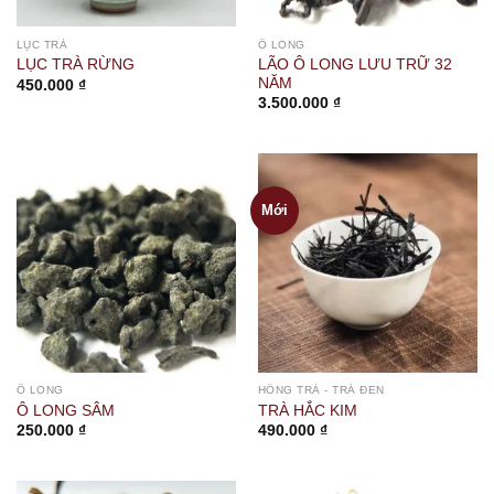
LỤC TRÀ
Ô LONG
LÃO Ô LONG LƯU TRỮ 32
LỤC TRÀ RỪNG
NĂM
450.000
₫
3.500.000
₫
Mới
Ô LONG
HỒNG TRÀ - TRÀ ĐEN
Ô LONG SÂM
TRÀ HẮC KIM
250.000
₫
490.000
₫