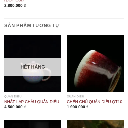
(ĐỐT CỦI)
2.800.000
₫
SẢN PHẨM TƯƠNG TỰ
HẾT HÀNG
QUÂN DIÊU
QUÂN DIÊU
NHẤT LẠP CHÂU QUÂN DIÊU
CHÉN CHỦ QUÂN DIÊU QT10
4.500.000
₫
1.900.000
₫