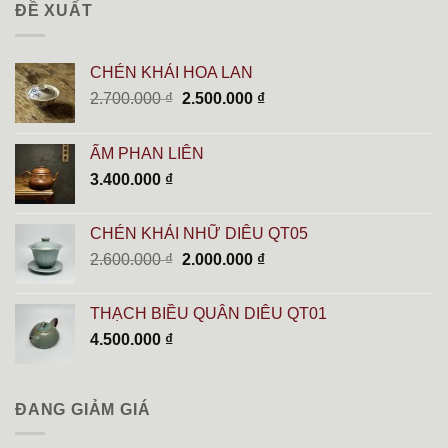
ĐỀ XUẤT
CHÉN KHẢI HOA LAN
Giá
Giá
2.700.000
₫
2.500.000
₫
gốc
hiện
là:
tại
ẤM PHAN LIÊN
2.700.000 ₫.
là:
3.400.000
₫
2.500.000 ₫.
CHÉN KHẢI NHỮ DIÊU QT05
Giá
Giá
2.600.000
₫
2.000.000
₫
gốc
hiện
là:
tại
THẠCH BIỀU QUÂN DIÊU QT01
2.600.000 ₫.
là:
4.500.000
₫
2.000.000 ₫.
ĐANG GIẢM GIÁ