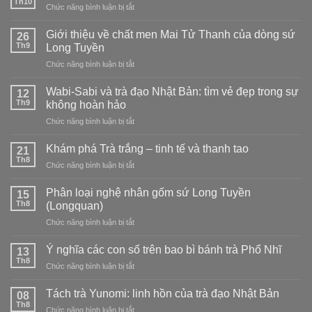
Thanh:
Th10
ở
Chức năng bình luận bị tắt
trà
chọn
Cách
Hibiscus
loại
bảo
Giới thiệu về chất men Mai Tử Thanh của dòng sứ
ngon
26
nào?
quản
Th9
tại
Long Tuyền
trà
nhà
ở
Chức năng bình luận bị tắt
Phổ
–
Giới
Nhĩ
nóng,
thiệu
tại
Wabi-Sabi và trà đạo Nhật Bản: tìm vẻ đẹp trong sự
12
lạnh,
về
nhà
Th9
không hoàn hảo
kết
chất
hợp
ở
Chức năng bình luận bị tắt
men
và
Wabi-
Mai
cách
Sabi
Tử
Khám phá Trà trắng – tinh tế và thanh tao
21
pha
và
Thanh
Th8
trà
ở
Chức năng bình luận bị tắt
trà
của
đạo
Khám
đạo
dòng
phá
Phân loại nghệ nhân gốm sứ Long Tuyền
Nhật
15
sứ
Trà
Th8
Bản:
(Longquan)
Long
trắng
tìm
Tuyền
ở
Chức năng bình luận bị tắt
–
vẻ
Phân
tinh
đẹp
loại
tế
Ý nghĩa các con số trên bao bì bánh trà Phổ Nhĩ
13
trong
nghệ
và
Th8
sự
ở
Chức năng bình luận bị tắt
nhân
thanh
không
Ý
gốm
tao
hoàn
nghĩa
Tách trà Yunomi: linh hồn của trà đạo Nhật Bản
sứ
08
hảo
các
Th8
Long
ở
Chức năng bình luận bị tắt