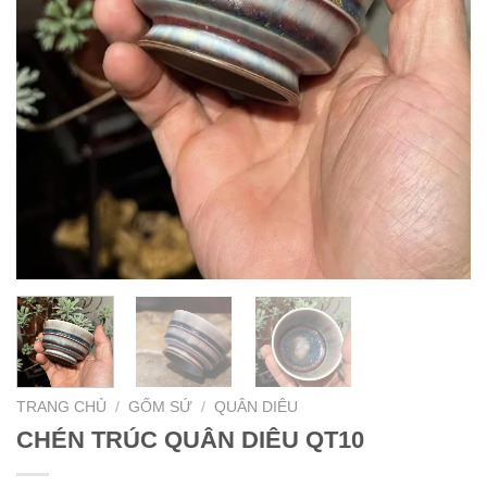
TRANG CHỦ
/
GỐM SỨ
/
QUÂN DIÊU
CHÉN TRÚC QUÂN DIÊU QT10