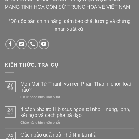
MANG TINH HOA GỐM SỨ TRUNG HOA VỀ VIỆT NAM
*Đồ độc bản chính hãng, đảm bảo chất lượng và chứng
nhận xuất xứ.
KIẾN THỨC, TRÀ CỤ
Men Mai Tử Thanh vs men Phấn Thanh: chọn loại
27
Th5
nào?
ở
Chức năng bình luận bị tắt
Men
Mai
4 cách pha trà Hibiscus ngon tại nhà – nóng, lạnh,
24
Tử
Th5
kết hợp và cách pha trà đạo
Thanh
ở
Chức năng bình luận bị tắt
vs
4
men
cách
Phấn
Cách bảo quản trà Phổ Nhĩ tại nhà
24
pha