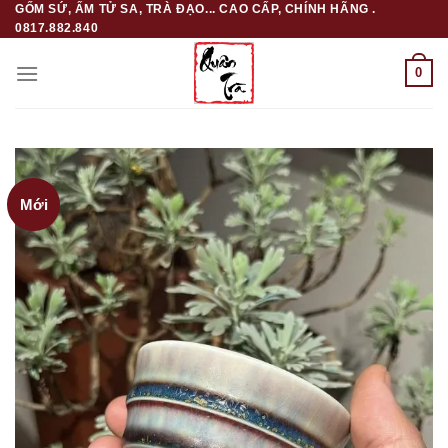
GỐM SỨ, ẤM TỬ SA, TRÀ ĐẠO... CAO CẤP, CHÍNH HÃNG .
Skip
0817.882.840
to
content
0
Mới