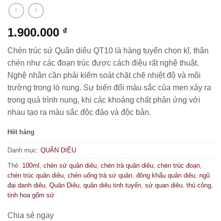
1.900.000
₫
Chén trúc sứ Quân diêu QT10 là hàng tuyển chọn kĩ, thân
chén như các đoạn trúc được cách điệu rất nghệ thuật.
Nghệ nhân cần phải kiểm soát chặt chẽ nhiệt độ và môi
trường trong lò nung. Sự biến đổi màu sắc của men xảy ra
trong quá trình nung, khi các khoáng chất phản ứng với
nhau tạo ra màu sắc độc đáo và độc bản.
Hết hàng
Danh mục:
QUÂN DIÊU
Thẻ:
100ml
,
chén sứ quân diêu
,
chén trà quân diêu
,
chén trúc đoạn
,
chén trúc quân diêu
,
chén uống trà sứ quân
,
đông khẩu quân diêu
,
ngũ
đại danh diêu
,
Quân Diêu
,
quân diêu tinh tuyển
,
sứ quan diêu
,
thủ công
,
tinh hoa gốm sứ
Chia sẻ ngay