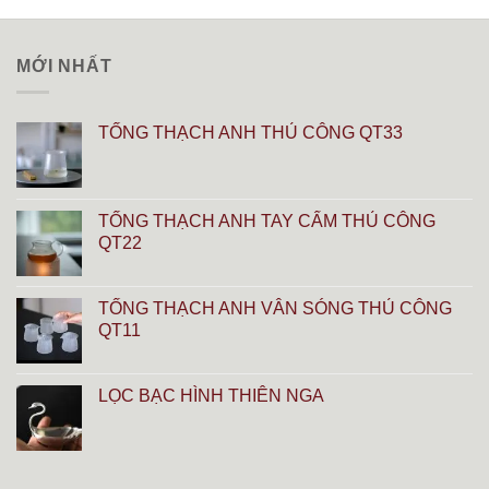
MỚI NHẤT
TỐNG THẠCH ANH THỦ CÔNG QT33
TỐNG THẠCH ANH TAY CẨM THỦ CÔNG
QT22
TỐNG THẠCH ANH VÂN SÓNG THỦ CÔNG
QT11
LỌC BẠC HÌNH THIÊN NGA