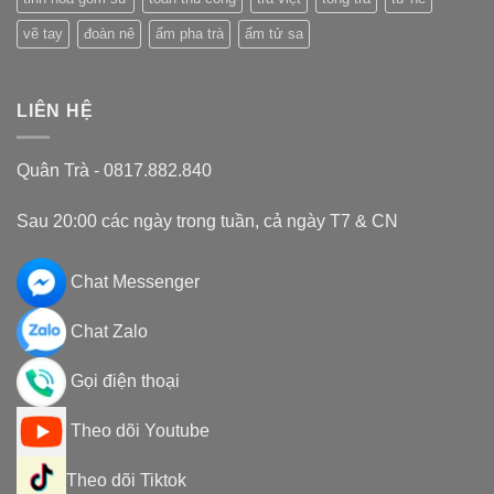
vẽ tay
đoàn nê
ấm pha trà
ấm tử sa
LIÊN HỆ
Quân Trà - 0817.882.840
Sau 20:00 các ngày trong tuần, cả ngày T7 & CN
Chat Messenger
Chat Zalo
Gọi điện thoại
Theo dõi Youtube
Theo dõi Tiktok