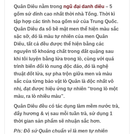
Quân Diêu nằm trong
ngũ đại danh diêu
– 5
gốm sứ đỉnh cao nhất thời nhà Tống. Thời kì
tập hợp các tinh hoa gốm sứ của Trung Quốc.
Quân Diêu đa số bề mặt men thể hiện màu sắc
sặc sỡ, đó là màu tự nhiên của men Quân
Diêu, tất cả đều được thể hiện bằng các
nguyên tố khoáng chất trong đất quặng sau
khi tôi luyện bằng lửa trong lò, cùng với quá
trình biến đổi lò nung độc đáo, đó là nghệ
thuật đốt lửa, sự pha trộn giữa men và màu
sắc của từng bảo vật lò Quân là độc nhất vô
nhị, đạt được hiệu ứng tự nhiên “trong lò một
màu, ra lò nhiều màu”.
Quân Diêu đều có tác dụng làm mềm nước trà,
đẩy hương & vị sau mỗi tuần trà, sử dụng 1
thời gian sản phẩm sẽ nhuận sắc hơn.
P/s: Đồ sứ Quân chuẩn vì là men tự nhiên