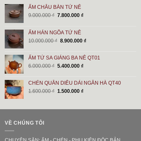
ẤM CHÂU BÀN TỬ NÊ
Giá
Giá
9.000.000
₫
7.800.000
₫
gốc
hiện
là:
tại
ẤM HÁN NGÕA TỬ NÊ
9.000.000 ₫.
là:
Giá
Giá
10.000.000
₫
8.900.000
₫
7.800.000 ₫.
gốc
hiện
là:
tại
ẤM TỬ SA GIÁNG BA NÊ QT01
10.000.000 ₫.
là:
Giá
Giá
6.000.000
₫
5.400.000
₫
8.900.000 ₫.
gốc
hiện
là:
tại
CHÉN QUÂN DIÊU DẢI NGÂN HÀ QT40
6.000.000 ₫.
là:
Giá
Giá
1.600.000
₫
1.500.000
₫
5.400.000 ₫.
gốc
hiện
là:
tại
1.600.000 ₫.
là:
1.500.000 ₫.
VỀ CHÚNG TÔI
CHUYÊN SĂN: ẤM - CHÉN - PHỤ KIỆN ĐỘC BẢN.