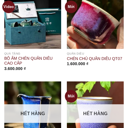
Video
Mới
QUÀ TẶNG
QUÂN DIÊU
BỘ ẤM CHÉN QUÂN DIÊU
CHÉN CHỦ QUÂN DIÊU QT07
CAO CẤP
1.600.000
₫
3.600.000
₫
Mới
HẾT HÀNG
HẾT HÀNG