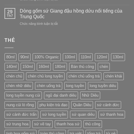
con
Tuyền
Tách
số
(Longquan)
trà
Dòng gốm sứ Giang đậu hồng dứu nổi tiếng của
trên
29
Yunomi:
Th7
bao
Trung Quốc
linh
bì
ở
Chức năng bình luận bị tắt
hồn
bánh
Dòng
của
trà
gốm
trà
Phổ
sứ
THẺ
đạo
Nhĩ
Giang
Nhật
đậu
Bản
hồng
80ml
90ml
100% Organic
100ml
110ml
120ml
130ml
dứu
nổi
140ml
150ml
160ml
180ml
Bán thủ công
chén
tiếng
của
chén chủ
chén chủ long tuyền
chén chủ uống trà
chén khải
Trung
Quốc
chén nhữ diêu
chén uống trà
long tuyền
long tuyền diêu
long tuyền nung củi
ngũ đại danh diêu
Nhữ Diêu
nung củi lò rồng
phụ kiện trà đạo
Quân Diêu
sứ cảnh đức
sứ cảnh đức trấn
sứ long tuyền
sứ quan diêu
sứ thanh hoa
sứ trung hoa
sứ vẽ tay
thanh hoa sứ
thủ công
tinh hoa gốm sứ
toàn thủ công
trà việt
tống trà
tử nê