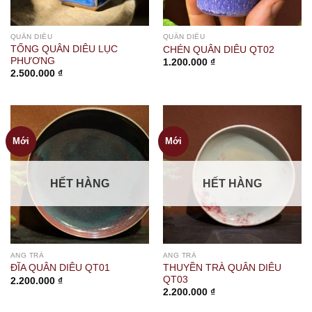
QUÂN DIÊU
QUÂN DIÊU
TỐNG QUÂN DIÊU LỤC
CHÉN QUÂN DIÊU QT02
PHƯƠNG
1.200.000
₫
2.500.000
₫
Mới
Mới
HẾT HÀNG
HẾT HÀNG
ANG TRÀ
ANG TRÀ
THUYỀN TRÀ QUÂN DIÊU
ĐĨA QUÂN DIÊU QT01
QT03
2.200.000
₫
2.200.000
₫