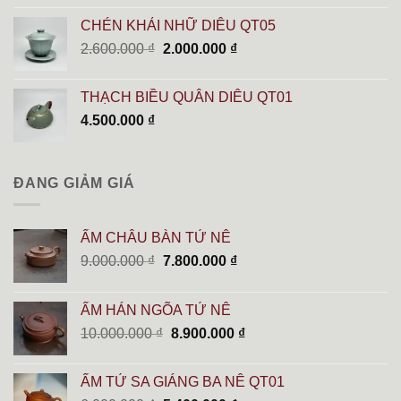
CHÉN KHẢI NHỮ DIÊU QT05
Giá
Giá
2.600.000
₫
2.000.000
₫
gốc
hiện
là:
tại
THẠCH BIỀU QUÂN DIÊU QT01
2.600.000 ₫.
là:
4.500.000
₫
2.000.000 ₫.
ĐANG GIẢM GIÁ
ẤM CHÂU BÀN TỬ NÊ
Giá
Giá
9.000.000
₫
7.800.000
₫
gốc
hiện
là:
tại
ẤM HÁN NGÕA TỬ NÊ
9.000.000 ₫.
là:
Giá
Giá
10.000.000
₫
8.900.000
₫
7.800.000 ₫.
gốc
hiện
là:
tại
ẤM TỬ SA GIÁNG BA NÊ QT01
10.000.000 ₫.
là: