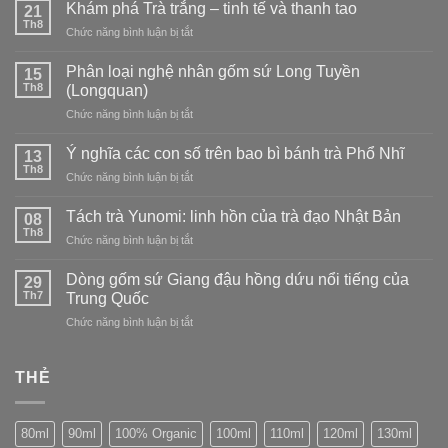
Sabi
Tử
Khám phá Trà trắng – tinh tế và thanh tao
21
pha
và
Thanh
Th8
trà
ở
Chức năng bình luận bị tắt
trà
của
đạo
Khám
đạo
dòng
phá
Phân loại nghệ nhân gốm sứ Long Tuyền
Nhật
15
sứ
Trà
Th8
Bản:
(Longquan)
Long
trắng
tìm
Tuyền
ở
Chức năng bình luận bị tắt
–
vẻ
Phân
tinh
đẹp
loại
tế
Ý nghĩa các con số trên bao bì bánh trà Phổ Nhĩ
13
trong
nghệ
và
Th8
sự
ở
Chức năng bình luận bị tắt
nhân
thanh
không
Ý
gốm
tao
hoàn
nghĩa
Tách trà Yunomi: linh hồn của trà đạo Nhật Bản
sứ
08
hảo
các
Th8
Long
ở
Chức năng bình luận bị tắt
con
Tuyền
Tách
số
(Longquan)
trà
Dòng gốm sứ Giang đậu hồng dứu nổi tiếng của
trên
29
Yunomi:
Th7
bao
Trung Quốc
linh
bì
ở
Chức năng bình luận bị tắt
hồn
bánh
Dòng
của
trà
gốm
trà
Phổ
sứ
THẺ
đạo
Nhĩ
Giang
Nhật
đậu
Bản
hồng
80ml
90ml
100% Organic
100ml
110ml
120ml
130ml
dứu