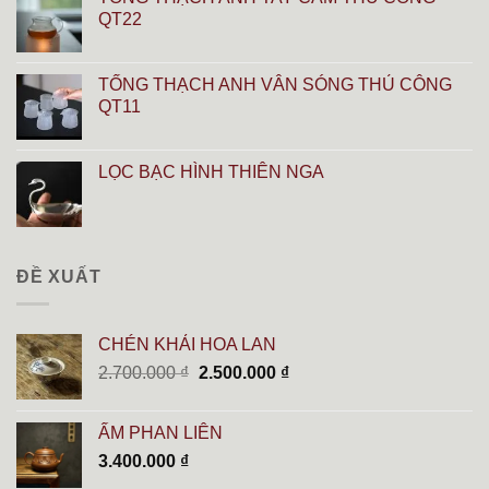
QT22
TỐNG THẠCH ANH VÂN SÓNG THỦ CÔNG
QT11
LỌC BẠC HÌNH THIÊN NGA
ĐỀ XUẤT
CHÉN KHẢI HOA LAN
Giá
Giá
2.700.000
₫
2.500.000
₫
gốc
hiện
là:
tại
ẤM PHAN LIÊN
2.700.000 ₫.
là:
3.400.000
₫
2.500.000 ₫.