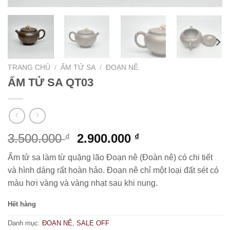
TRANG CHỦ
/
ẤM TỬ SA
/
ĐOẠN NÊ
ẤM TỬ SA QT03
Giá
Giá
3.500.000
2.900.000
₫
₫
gốc
hiện
Ấm tử sa làm từ quặng lão Đoạn nê (Đoàn nê) có chi tiết
là:
tại
và hình dáng rất hoàn hảo. Đoạn nê chỉ một loại đất sét có
3.500.000 ₫.
là:
màu hơi vàng và vàng nhạt sau khi nung.
2.900.000 ₫.
Hết hàng
Danh mục:
ĐOẠN NÊ
,
SALE OFF