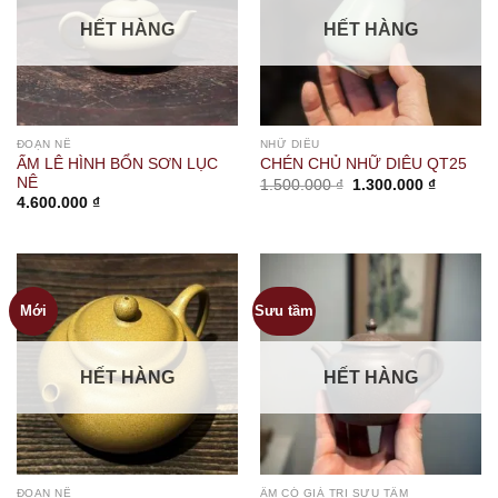
HẾT HÀNG
HẾT HÀNG
ĐOẠN NÊ
NHỮ DIÊU
ẤM LÊ HÌNH BỔN SƠN LỤC
CHÉN CHỦ NHỮ DIÊU QT25
NÊ
Giá
Giá
1.500.000
₫
1.300.000
₫
gốc
hiện
4.600.000
₫
là:
tại
1.500.000 ₫.
là:
1.300.00
Mới
Sưu tầm
HẾT HÀNG
HẾT HÀNG
ĐOẠN NÊ
ẤM CÓ GIÁ TRỊ SƯU TẦM