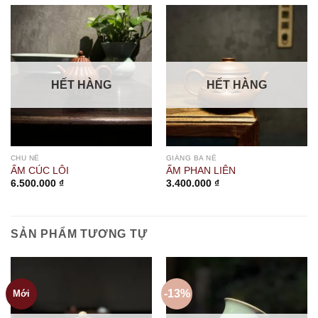
HẾT HÀNG
HẾT HÀNG
CHU NÊ
GIÁNG BA NÊ
ẤM CÚC LÔI
ẤM PHAN LIÊN
6.500.000
₫
3.400.000
₫
SẢN PHẨM TƯƠNG TỰ
-13%
Mới