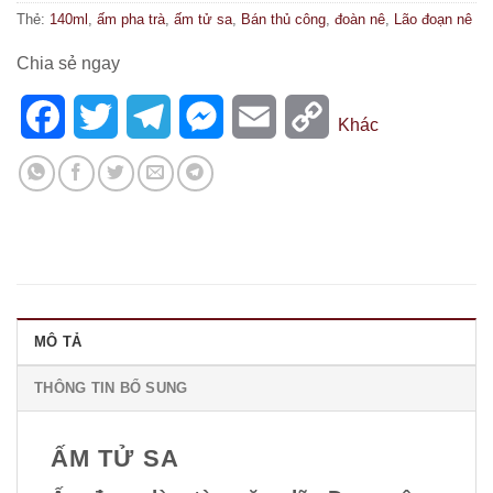
Thẻ:
140ml
,
ấm pha trà
,
ấm tử sa
,
Bán thủ công
,
đoàn nê
,
Lão đoạn nê
Chia sẻ ngay
Facebook
Twitter
Telegram
Messenger
Email
Copy
Khác
Link
MÔ TẢ
THÔNG TIN BỔ SUNG
ẤM TỬ SA