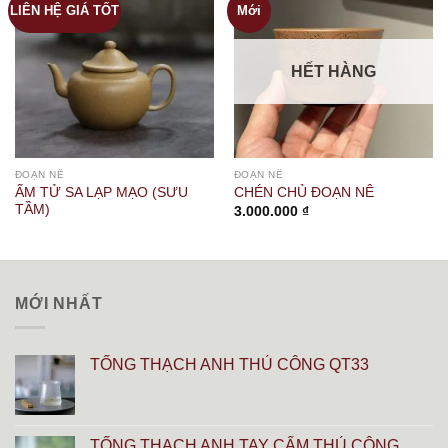
LIÊN HỆ GIÁ TỐT
Mới
HẾT HÀNG
ĐOẠN NÊ
ĐOẠN NÊ
ẤM TỬ SA LẠP MẠO (SƯU
CHÉN CHỦ ĐOẠN NÊ
TẦM)
3.000.000
₫
MỚI NHẤT
TỐNG THẠCH ANH THỦ CÔNG QT33
TỐNG THẠCH ANH TAY CẨM THỦ CÔNG