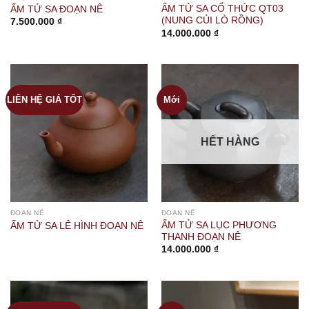
ẤM TỬ SA CỔ THỨC QT03
ẤM TỬ SA ĐOẠN NÊ
(NUNG CỦI LÒ RỒNG)
7.500.000
₫
14.000.000
₫
LIÊN HỆ GIÁ TỐT
Mới
HẾT HÀNG
ĐOẠN NÊ
ĐOẠN NÊ
ẤM TỬ SA LỤC PHƯƠNG
ẤM TỬ SA LÊ HÌNH ĐOẠN NÊ
THANH ĐOẠN NÊ
14.000.000
₫