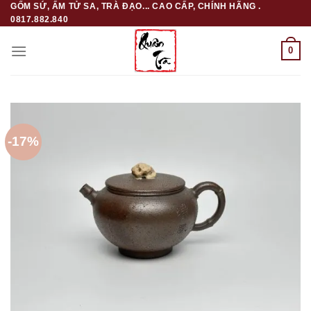
GỐM SỨ, ẤM TỬ SA, TRÀ ĐẠO... CAO CẤP, CHÍNH HÃNG .
Skip
0817.882.840
to
content
0
-17%