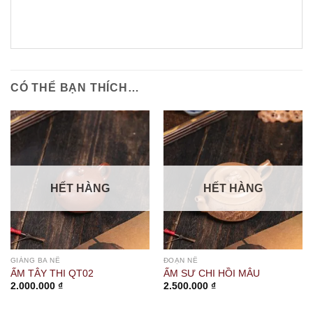
CÓ THỂ BẠN THÍCH…
HẾT HÀNG
HẾT HÀNG
GIÁNG BA NÊ
ĐOẠN NÊ
ẤM TÂY THI QT02
ẤM SƯ CHI HỒI MÂU
2.000.000
₫
2.500.000
₫