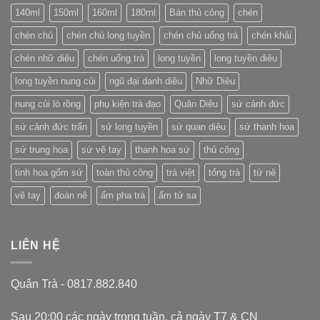
nổi
140ml
150ml
160ml
180ml
Bán thủ công
chén
tiếng
của
chén chủ
chén chủ long tuyền
chén chủ uống trà
chén khải
Trung
Quốc
chén nhữ diêu
chén uống trà
long tuyền
long tuyền diêu
long tuyền nung củi
ngũ đại danh diêu
Nhữ Diêu
nung củi lò rồng
phụ kiện trà đạo
Quân Diêu
sứ cảnh đức
sứ cảnh đức trấn
sứ long tuyền
sứ quan diêu
sứ thanh hoa
sứ trung hoa
sứ vẽ tay
thanh hoa sứ
thủ công
tinh hoa gốm sứ
toàn thủ công
trà việt
tống trà
tử nê
vẽ tay
đoàn nê
ấm pha trà
ấm tử sa
LIÊN HỆ
Quân Trà - 0817.882.840
Sau 20:00 các ngày trong tuần, cả ngày T7 & CN