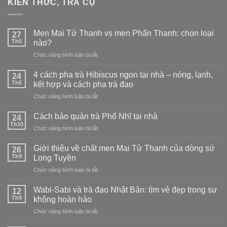
KIẾN THỨC, TRÀ CỤ
Men Mai Tử Thanh vs men Phấn Thanh: chọn loại
27
Th5
nào?
ở
Chức năng bình luận bị tắt
Men
Mai
4 cách pha trà Hibiscus ngon tại nhà – nóng, lạnh,
24
Tử
Th5
kết hợp và cách pha trà đạo
Thanh
ở
Chức năng bình luận bị tắt
vs
4
men
cách
Phấn
Cách bảo quản trà Phổ Nhĩ tại nhà
24
pha
Thanh:
Th10
ở
Chức năng bình luận bị tắt
trà
chọn
Cách
Hibiscus
loại
bảo
Giới thiệu về chất men Mai Tử Thanh của dòng sứ
ngon
26
nào?
quản
Th9
tại
Long Tuyền
trà
nhà
ở
Chức năng bình luận bị tắt
Phổ
–
Giới
Nhĩ
nóng,
thiệu
tại
Wabi-Sabi và trà đạo Nhật Bản: tìm vẻ đẹp trong sự
12
lạnh,
về
nhà
Th9
không hoàn hảo
kết
chất
hợp
ở
Chức năng bình luận bị tắt
men
và
Wabi-
Mai
cách