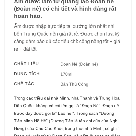
Ấm được làm từ quặng lão Đoạn nê
(Đoàn nê) có chi tiết và hình dáng rất
hoàn hảo.
Ấm được nhập trực tiếp tại xưởng lớn nhất nhì
bên Trung Quốc nên giá rất rẻ. Được chọn lựa kỹ
càng đảm bảo đủ các tiêu chí: công năng tốt + giá
rẻ + đất tốt.
CHẤT LIỆU
Đoạn Nê (Đoàn nê)
DUNG TÍCH
170ml
CHẾ TÁC
Bán Thủ Công
Trong các triều đại nhà Minh, nhà Thanh và Trung Hoa
Dân Quốc, không có cái tên gọi là “Đoạn Nê”. Đoạn nê
trước đây được gọi là” Lão nê “. Trong sách “Dương
Tiện Minh Hồ Hệ” (Dương Tiện là tên gọi cũa của Nghi
Hưng) của Chu Cao Khởi, trong thời nhà Minh, có ghi:”