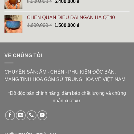
Giá
Giá
6.000.000
₫
5.400.000
₫
8.900.000 ₫.
gốc
hiện
là:
tại
CHÉN QUÂN DIÊU DẢI NGÂN HÀ QT40
6.000.000 ₫.
là:
Giá
Giá
1.600.000
₫
1.500.000
₫
5.400.000 ₫.
gốc
hiện
là:
tại
1.600.000 ₫.
là:
1.500.000 ₫.
VỀ CHÚNG TÔI
CHUYÊN SĂN: ẤM - CHÉN - PHỤ KIỆN ĐỘC BẢN.
MANG TINH HOA GỐM SỨ TRUNG HOA VỀ VIỆT NAM
*Đồ độc bản chính hãng, đảm bảo chất lượng và chứng
nhận xuất xứ.