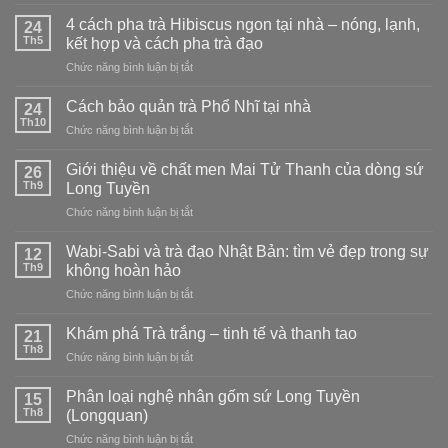
Men
Mai
4 cách pha trà Hibiscus ngon tại nhà – nóng, lạnh,
24
Tử
Th5
kết hợp và cách pha trà đạo
Thanh
ở
Chức năng bình luận bị tắt
vs
4
men
cách
Phấn
Cách bảo quản trà Phổ Nhĩ tại nhà
24
pha
Thanh:
Th10
ở
Chức năng bình luận bị tắt
trà
chọn
Cách
Hibiscus
loại
bảo
Giới thiệu về chất men Mai Tử Thanh của dòng sứ
ngon
26
nào?
quản
Th9
tại
Long Tuyền
trà
nhà
ở
Chức năng bình luận bị tắt
Phổ
–
Giới
Nhĩ
nóng,
thiệu
tại
Wabi-Sabi và trà đạo Nhật Bản: tìm vẻ đẹp trong sự
12
lạnh,
về
nhà
Th9
không hoàn hảo
kết
chất
hợp
ở
Chức năng bình luận bị tắt
men
và
Wabi-
Mai
cách
Sabi
Tử
Khám phá Trà trắng – tinh tế và thanh tao
21
pha
và
Thanh
Th8
trà
ở
Chức năng bình luận bị tắt
trà
của
đạo
Khám
đạo
dòng
phá
Phân loại nghệ nhân gốm sứ Long Tuyền
Nhật
15
sứ
Trà
Th8
Bản:
(Longquan)
Long
trắng
tìm
Tuyền
ở
Chức năng bình luận bị tắt
–
vẻ