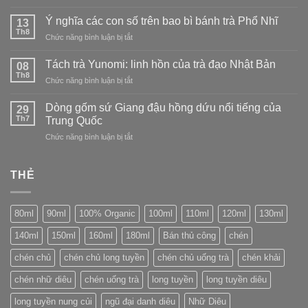
Phân
tinh
đẹp
loại
tế
Ý nghĩa các con số trên bao bì bánh trà Phổ Nhĩ
13
trong
nghệ
và
Th8
sự
ở
Chức năng bình luận bị tắt
nhân
thanh
không
Ý
gốm
tao
hoàn
nghĩa
Tách trà Yunomi: linh hồn của trà đạo Nhật Bản
sứ
08
hảo
các
Th8
Long
ở
Chức năng bình luận bị tắt
con
Tuyền
Tách
số
(Longquan)
trà
Dòng gốm sứ Giang đậu hồng dứu nổi tiếng của
trên
29
Yunomi:
Th7
bao
Trung Quốc
linh
bì
ở
Chức năng bình luận bị tắt
hồn
bánh
Dòng
của
trà
gốm
trà
Phổ
sứ
THẺ
đạo
Nhĩ
Giang
Nhật
đậu
Bản
hồng
80ml
90ml
100% Organic
100ml
110ml
120ml
130ml
dứu
nổi
140ml
150ml
160ml
180ml
Bán thủ công
chén
tiếng
của
chén chủ
chén chủ long tuyền
chén chủ uống trà
chén khải
Trung
Quốc
chén nhữ diêu
chén uống trà
long tuyền
long tuyền diêu
long tuyền nung củi
ngũ đại danh diêu
Nhữ Diêu