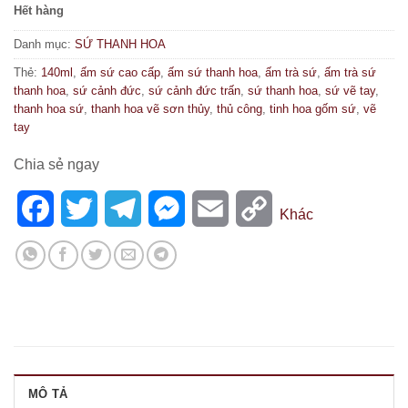
Hết hàng
Danh mục:
SỨ THANH HOA
Thẻ:
140ml
,
ấm sứ cao cấp
,
ấm sứ thanh hoa
,
ấm trà sứ
,
ấm trà sứ
thanh hoa
,
sứ cảnh đức
,
sứ cảnh đức trấn
,
sứ thanh hoa
,
sứ vẽ tay
,
thanh hoa sứ
,
thanh hoa vẽ sơn thủy
,
thủ công
,
tinh hoa gốm sứ
,
vẽ
tay
Chia sẻ ngay
Facebook
Twitter
Telegram
Messenger
Email
Copy
Khác
Link
MÔ TẢ