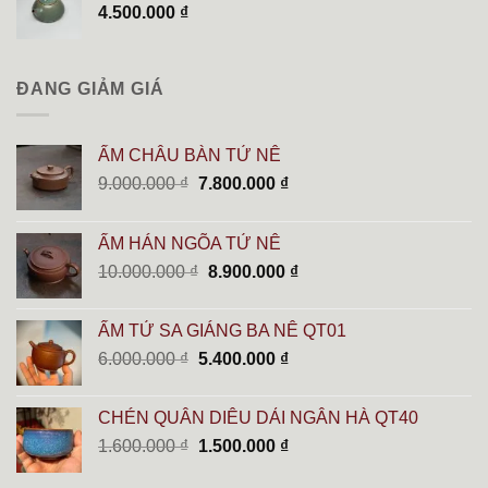
4.500.000
₫
2.000.000 ₫.
ĐANG GIẢM GIÁ
ẤM CHÂU BÀN TỬ NÊ
Giá
Giá
9.000.000
₫
7.800.000
₫
gốc
hiện
là:
tại
ẤM HÁN NGÕA TỬ NÊ
9.000.000 ₫.
là:
Giá
Giá
10.000.000
₫
8.900.000
₫
7.800.000 ₫.
gốc
hiện
là:
tại
ẤM TỬ SA GIÁNG BA NÊ QT01
10.000.000 ₫.
là:
Giá
Giá
6.000.000
₫
5.400.000
₫
8.900.000 ₫.
gốc
hiện
là:
tại
CHÉN QUÂN DIÊU DẢI NGÂN HÀ QT40
6.000.000 ₫.
là:
Giá
Giá
1.600.000
₫
1.500.000
₫
5.400.000 ₫.
gốc
hiện