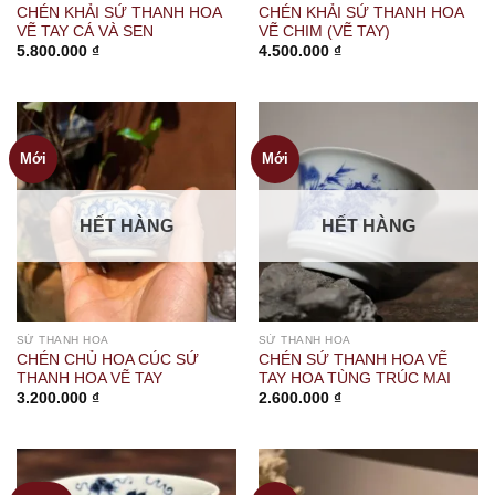
CHÉN KHẢI SỨ THANH HOA
CHÉN KHẢI SỨ THANH HOA
VẼ TAY CÁ VÀ SEN
VẼ CHIM (VẼ TAY)
5.800.000
₫
4.500.000
₫
Mới
Mới
HẾT HÀNG
HẾT HÀNG
SỨ THANH HOA
SỨ THANH HOA
CHÉN CHỦ HOA CÚC SỨ
CHÉN SỨ THANH HOA VẼ
THANH HOA VẼ TAY
TAY HOA TÙNG TRÚC MAI
3.200.000
₫
2.600.000
₫