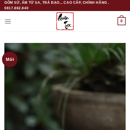
GỐM SỨ, ẤM TỬ SA, TRÀ ĐẠO... CAO CẤP, CHÍNH HÃNG .
Skip
0817.882.840
to
content
0
Mới