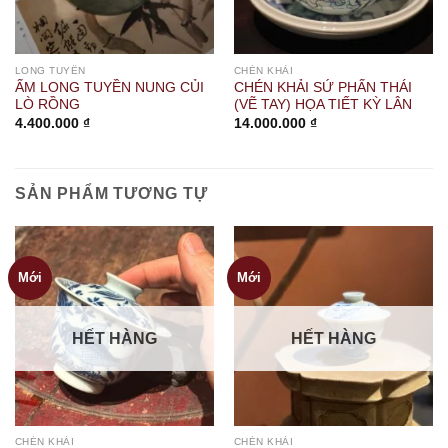
LONG TUYỀN
CHÉN KHẢI
ẤM LONG TUYỀN NUNG CỦI
CHÉN KHẢI SỨ PHẤN THÁI
LÒ RỒNG
(VẼ TAY) HỌA TIẾT KỲ LÂN
4.400.000
₫
14.000.000
₫
SẢN PHẨM TƯƠNG TỰ
Mới
Mới
HẾT HÀNG
HẾT HÀNG
CHÉN KHẢI
CHÉN KHẢI