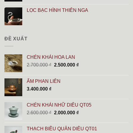
LỌC BẠC HÌNH THIÊN NGA
ĐỀ XUẤT
CHÉN KHẢI HOA LAN
Giá
Giá
2.700.000
₫
2.500.000
₫
gốc
hiện
là:
tại
ẤM PHAN LIÊN
2.700.000 ₫.
là:
3.400.000
₫
2.500.000 ₫.
CHÉN KHẢI NHỮ DIÊU QT05
Giá
Giá
2.600.000
₫
2.000.000
₫
gốc
hiện
là:
tại
THẠCH BIỀU QUÂN DIÊU QT01
2.600.000 ₫.
là: