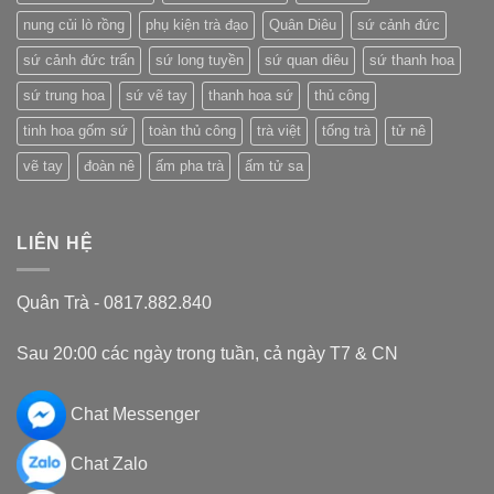
nung củi lò rồng
phụ kiện trà đạo
Quân Diêu
sứ cảnh đức
sứ cảnh đức trấn
sứ long tuyền
sứ quan diêu
sứ thanh hoa
sứ trung hoa
sứ vẽ tay
thanh hoa sứ
thủ công
tinh hoa gốm sứ
toàn thủ công
trà việt
tống trà
tử nê
vẽ tay
đoàn nê
ấm pha trà
ấm tử sa
LIÊN HỆ
Quân Trà - 0817.882.840
Sau 20:00 các ngày trong tuần, cả ngày T7 & CN
Chat Messenger
Chat Zalo