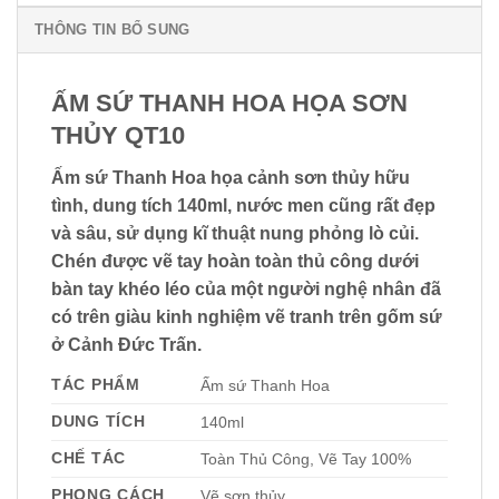
THÔNG TIN BỔ SUNG
ẤM SỨ THANH HOA HỌA SƠN
THỦY QT10
Ấm sứ Thanh Hoa họa cảnh sơn thủy hữu
tình, dung tích 140ml, nước men cũng rất đẹp
và sâu, sử dụng kĩ thuật nung phỏng lò củi.
Chén được vẽ tay hoàn toàn thủ công dưới
bàn tay khéo léo của một người nghệ nhân đã
có trên giàu kinh nghiệm vẽ tranh trên gốm sứ
ở Cảnh Đức Trấn.
TÁC PHẨM
Ấm sứ Thanh Hoa
DUNG TÍCH
140ml
CHẾ TÁC
Toàn Thủ Công, Vẽ Tay 100%
PHONG CÁCH
Vẽ sơn thủy