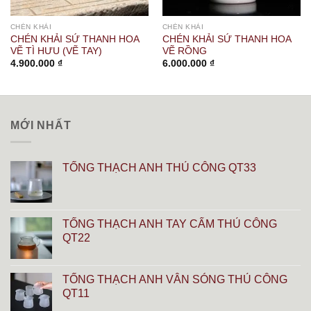
CHÉN KHẢI
CHÉN KHẢI
CHÉN KHẢI SỨ THANH HOA
CHÉN KHẢI SỨ THANH HOA
VẼ TÌ HƯU (VẼ TAY)
VẼ RỒNG
4.900.000
₫
6.000.000
₫
MỚI NHẤT
TỐNG THẠCH ANH THỦ CÔNG QT33
TỐNG THẠCH ANH TAY CẨM THỦ CÔNG
QT22
TỐNG THẠCH ANH VÂN SÓNG THỦ CÔNG
QT11