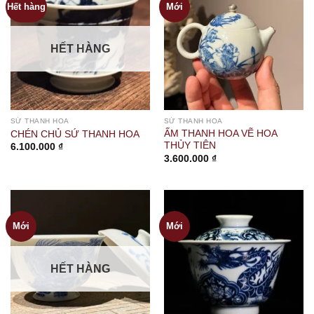
Hết hàng
Mới
HẾT HÀNG
SỨ THANH HOA
SỨ THANH HOA
ẤM THANH HOA VẼ HOA
CHÉN CHỦ SỨ THANH HOA
THỦY TIÊN
6.100.000
₫
3.600.000
₫
Mới
Mới
HẾT HÀNG