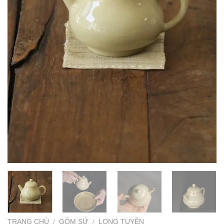
TRANG CHỦ
/
GỐM SỨ
/
LONG TUYỀN