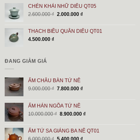
CHÉN KHẢI NHỮ DIÊU QT05
Giá
Giá
2.600.000
₫
2.000.000
₫
gốc
hiện
là:
tại
THẠCH BIỀU QUÂN DIÊU QT01
2.600.000 ₫.
là:
4.500.000
₫
2.000.000 ₫.
ĐANG GIẢM GIÁ
ẤM CHÂU BÀN TỬ NÊ
Giá
Giá
9.000.000
₫
7.800.000
₫
gốc
hiện
là:
tại
ẤM HÁN NGÕA TỬ NÊ
9.000.000 ₫.
là:
Giá
Giá
10.000.000
₫
8.900.000
₫
7.800.000 ₫.
gốc
hiện
là:
tại
ẤM TỬ SA GIÁNG BA NÊ QT01
10.000.000 ₫.
là:
Giá
Giá
6.000.000
₫
5.400.000
₫
8.900.000 ₫.