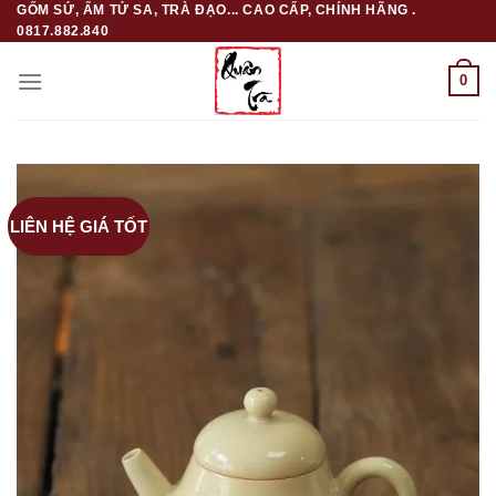
GỐM SỨ, ẤM TỬ SA, TRÀ ĐẠO... CAO CẤP, CHÍNH HÃNG .
Skip
0817.882.840
to
content
0
LIÊN HỆ GIÁ TỐT