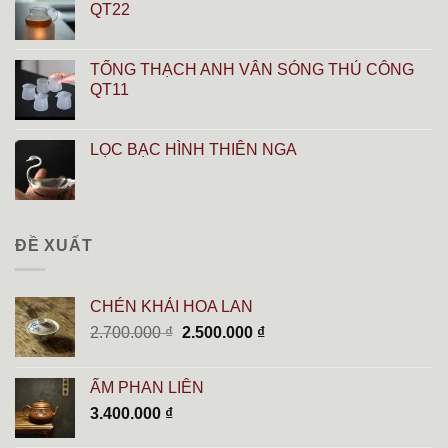
QT22
TỐNG THẠCH ANH VÂN SÓNG THỦ CÔNG
QT11
LỌC BẠC HÌNH THIÊN NGA
ĐỀ XUẤT
CHÉN KHẢI HOA LAN
Giá
Giá
2.700.000
₫
2.500.000
₫
gốc
hiện
là:
tại
ẤM PHAN LIÊN
2.700.000 ₫.
là:
3.400.000
₫
2.500.000 ₫.