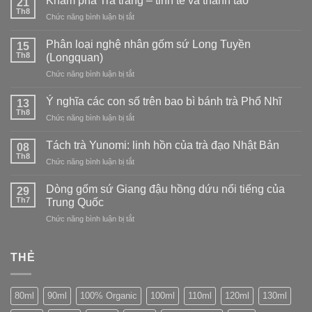
Khám phá Trà trắng – tinh tế và thanh tao
21
pha
và
Thanh
Th8
trà
ở
Chức năng bình luận bị tắt
trà
của
đạo
Khám
đạo
dòng
phá
Phân loại nghệ nhân gốm sứ Long Tuyền
Nhật
15
sứ
Trà
Th8
Bản:
(Longquan)
Long
trắng
tìm
Tuyền
ở
Chức năng bình luận bị tắt
–
vẻ
Phân
tinh
đẹp
loại
tế
Ý nghĩa các con số trên bao bì bánh trà Phổ Nhĩ
13
trong
nghệ
và
Th8
sự
ở
Chức năng bình luận bị tắt
nhân
thanh
không
Ý
gốm
tao
hoàn
nghĩa
Tách trà Yunomi: linh hồn của trà đạo Nhật Bản
sứ
08
hảo
các
Th8
Long
ở
Chức năng bình luận bị tắt
con
Tuyền
Tách
số
(Longquan)
trà
Dòng gốm sứ Giang đậu hồng dứu nổi tiếng của
trên
29
Yunomi:
Th7
bao
Trung Quốc
linh
bì
ở
Chức năng bình luận bị tắt
hồn
bánh
Dòng
của
trà
gốm
trà
Phổ
sứ
THẺ
đạo
Nhĩ
Giang
Nhật
đậu
Bản
hồng
80ml
90ml
100% Organic
100ml
110ml
120ml
130ml
dứu