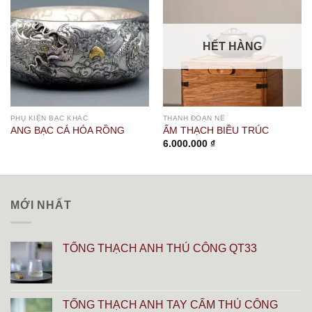
HẾT HÀNG
PHỤ KIỆN BẠC KHÁC
THANH ĐOẠN NÊ
ANG BẠC CÁ HÓA RỒNG
ẤM THẠCH BIỀU TRÚC
6.000.000
₫
MỚI NHẤT
TỐNG THẠCH ANH THỦ CÔNG QT33
TỐNG THẠCH ANH TAY CẨM THỦ CÔNG