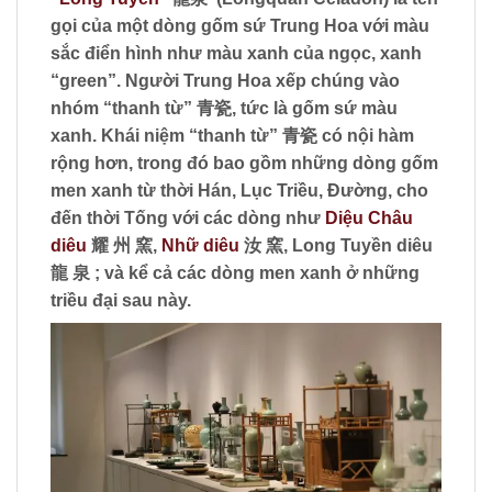
gọi của một dòng gốm sứ Trung Hoa với màu
sắc điển hình như màu xanh của ngọc, xanh
“
green
”. Người Trung Hoa xếp chúng vào
nhóm “
thanh từ”
青瓷, tức là gốm sứ màu
xanh. Khái niệm “
thanh từ
” 青瓷 có nội hàm
rộng hơn, trong đó bao gồm những dòng gốm
men xanh từ thời Hán, Lục Triều, Đường, cho
đến thời Tống với các dòng như
Diệu Châu
diêu
耀 州 窯,
Nhữ diêu
汝 窯, Long Tuyền diêu
龍 泉 ; và kể cả các dòng men xanh ở những
triều đại sau này.