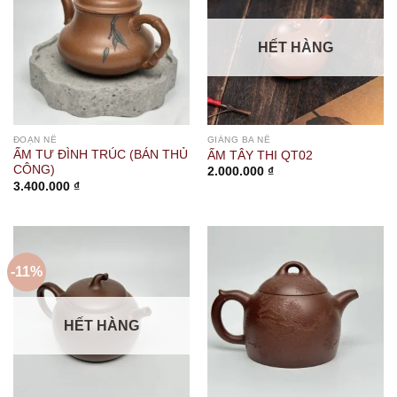
HẾT HÀNG
ĐOẠN NÊ
GIÁNG BA NÊ
ẤM TƯ ĐÌNH TRÚC (BÁN THỦ
ẤM TÂY THI QT02
CÔNG)
2.000.000
₫
3.400.000
₫
-11%
HẾT HÀNG