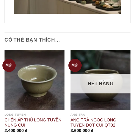
CÓ THỂ BẠN THÍCH…
Mới
Mới
HẾT HÀNG
LONG TUYỀN
ANG TRÀ
CHÉN ÁP THỦ LONG TUYỀN
ANG TRÀ NGỌC LONG
NUNG CỦI
TUYỀN ĐỐT CỦI QT02
2.400.000
₫
3.600.000
₫