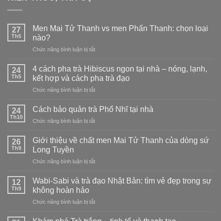
Men Mai Tử Thanh vs men Phấn Thanh: chọn loại
27
Th5
nào?
ở
Chức năng bình luận bị tắt
Men
Mai
4 cách pha trà Hibiscus ngon tại nhà – nóng, lạnh,
24
Tử
Th5
kết hợp và cách pha trà đạo
Thanh
ở
Chức năng bình luận bị tắt
vs
4
men
cách
Phấn
Cách bảo quản trà Phổ Nhĩ tại nhà
24
pha
Thanh:
Th10
ở
Chức năng bình luận bị tắt
trà
chọn
Cách
Hibiscus
loại
bảo
Giới thiệu về chất men Mai Tử Thanh của dòng sứ
ngon
26
nào?
quản
Th9
tại
Long Tuyền
trà
nhà
ở
Chức năng bình luận bị tắt
Phổ
–
Giới
Nhĩ
nóng,
thiệu
tại
Wabi-Sabi và trà đạo Nhật Bản: tìm vẻ đẹp trong sự
12
lạnh,
về
nhà
Th9
không hoàn hảo
kết
chất
hợp
ở
Chức năng bình luận bị tắt
men
và
Wabi-
Mai
cách
Sabi
Tử