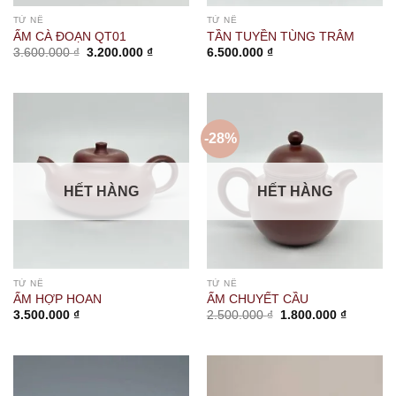
TỬ NÊ
TỬ NÊ
ẤM CÀ ĐOẠN QT01
TẦN TUYỀN TÙNG TRÂM
Giá
Giá
3.600.000
₫
3.200.000
₫
6.500.000
₫
gốc
hiện
là:
tại
3.600.000 ₫.
là:
3.200.000 ₫.
-28%
HẾT HÀNG
HẾT HÀNG
TỬ NÊ
TỬ NÊ
ẤM HỢP HOAN
ẤM CHUYẾT CẦU
Giá
Giá
3.500.000
₫
2.500.000
₫
1.800.000
₫
gốc
hiện
là:
tại
2.500.000 ₫.
là:
1.800.00