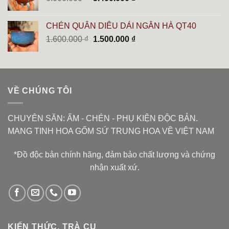
gốc
hiện
là:
tại
CHÉN QUÂN DIÊU DẢI NGÂN HÀ QT40
6.000.000 ₫.
là:
Giá
Giá
1.600.000
₫
1.500.000
₫
5.400.000 ₫.
gốc
hiện
là:
tại
1.600.000 ₫.
là:
1.500.000 ₫.
VỀ CHÚNG TÔI
CHUYÊN SĂN: ẤM - CHÉN - PHỤ KIỆN ĐỘC BẢN.
MANG TINH HOA GỐM SỨ TRUNG HOA VỀ VIỆT NAM
*Đồ độc bản chính hãng, đảm bảo chất lượng và chứng
nhận xuất xứ.
KIẾN THỨC, TRÀ CỤ