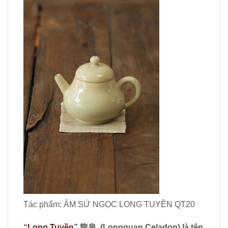
Tác phẩm: ẤM SỨ NGỌC LONG TUYỀN QT20
“
Long Tuyền
”
龍泉 (Longquan Celadon) là tên