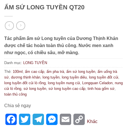
ẤM SỨ LONG TUYỀN QT20
Tác phẩm ấm sứ Long tuyền của Dương Thịnh Khản
được chế tác hoàn toàn thủ công. Nước men xanh
như ngọc, có chiều sâu, mỡ màng.
Danh mục:
LONG TUYỀN
Thẻ:
100ml
,
ấm cao cấp
,
ấm pha trà
,
ấm sứ long tuyền
,
ấm uống trà
sứ
,
dương thịnh khản
,
long tuyền
,
long tuyền diêu
,
long tuyền đốt củi
,
long tuyền đốt củi lò rồng
,
long tuyền nung củi
,
Longquan Celadon
,
nung
củi lò rồng
,
sứ long tuyền
,
sứ long tuyền cao cấp
,
tinh hoa gốm sứ
,
toàn thủ công
Chia sẻ ngay
Facebook
Twitter
Telegram
Messenger
Email
Copy
Khác