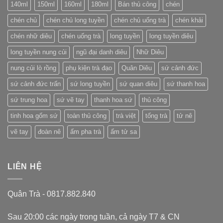
nổi
140ml
150ml
160ml
180ml
Bán thủ công
chén
tiếng
của
chén chủ
chén chủ long tuyền
chén chủ uống trà
chén khải
Trung
Quốc
chén nhữ diêu
chén uống trà
long tuyền
long tuyền diêu
long tuyền nung củi
ngũ đại danh diêu
Nhữ Diêu
nung củi lò rồng
phụ kiện trà đạo
Quân Diêu
sứ cảnh đức
sứ cảnh đức trấn
sứ long tuyền
sứ quan diêu
sứ thanh hoa
sứ trung hoa
sứ vẽ tay
thanh hoa sứ
thủ công
tinh hoa gốm sứ
toàn thủ công
trà việt
tống trà
tử nê
vẽ tay
đoàn nê
ấm pha trà
ấm tử sa
LIÊN HỆ
Quân Trà - 0817.882.840
Sau 20:00 các ngày trong tuần, cả ngày T7 & CN