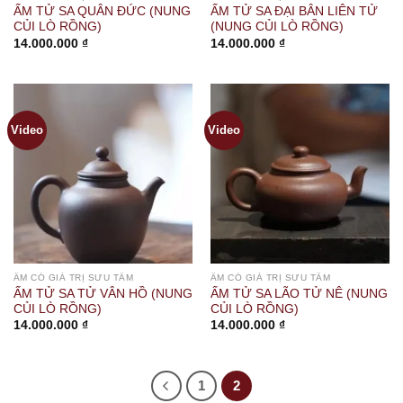
ẤM TỬ SA QUÂN ĐỨC (NUNG
ẤM TỬ SA ĐẠI BÂN LIÊN TỬ
CỦI LÒ RỒNG)
(NUNG CỦI LÒ RỒNG)
14.000.000
₫
14.000.000
₫
Video
Video
ẤM CÓ GIÁ TRỊ SƯU TẦM
ẤM CÓ GIÁ TRỊ SƯU TẦM
ẤM TỬ SA TỬ VÂN HỒ (NUNG
ẤM TỬ SA LÃO TỬ NÊ (NUNG
CỦI LÒ RỒNG)
CỦI LÒ RỒNG)
14.000.000
₫
14.000.000
₫
1
2