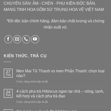
CHUYÊN SĂN: ẤM - CHÉN - PHỤ KIỆN ĐỘC BẢN.
MANG TINH HOA GỐM SỨ TRUNG HOA VỀ VIỆT NAM
*Đồ độc bản chính hãng, đảm bảo chất lượng và chứng
nhận xuất xứ.
KIẾN THỨC, TRÀ CỤ
Men Mai Tử Thanh vs men Phấn Thanh: chọn loại
27
Th5
nào?
ở
Chức năng bình luận bị tắt
Men
Mai
4 cách pha trà Hibiscus ngon tại nhà – nóng, lạnh,
24
Tử
Th5
kết hợp và cách pha trà đạo
Thanh
ở
Chức năng bình luận bị tắt
vs
4
men
cách
Phấn