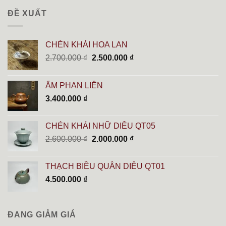
ĐỀ XUẤT
CHÉN KHẢI HOA LAN
Giá
Giá
2.700.000
₫
2.500.000
₫
gốc
hiện
là:
tại
ẤM PHAN LIÊN
2.700.000 ₫.
là:
3.400.000
₫
2.500.000 ₫.
CHÉN KHẢI NHỮ DIÊU QT05
Giá
Giá
2.600.000
₫
2.000.000
₫
gốc
hiện
là:
tại
THẠCH BIỀU QUÂN DIÊU QT01
2.600.000 ₫.
là:
4.500.000
₫
2.000.000 ₫.
ĐANG GIẢM GIÁ