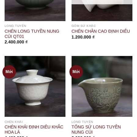
LONG TUYỀN
GỐM SỨ KHÁC
CHÉN LONG TUYỀN NUNG
CHÉN CHÂN CAO ĐỊNH DIÊU
CỦI QT01
1.200.000
₫
2.400.000
₫
Mới
Mới
CHÉN KHẢI
LONG TUYỀN
CHÉN KHẢI ĐỊNH DIÊU KHẮC
TỐNG SỨ LONG TUYỀN
HOA LÁ
NUNG CỦI