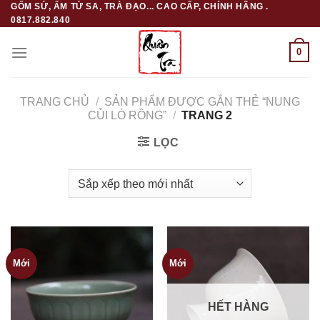
GỐM SỨ, ẤM TỬ SA, TRÀ ĐẠO... CAO CẤP, CHÍNH HÃNG .
Skip
0817.882.840
to
content
0
TRANG CHỦ
/
SẢN PHẨM ĐƯỢC GẮN THẺ “NUNG
CỦI LÒ RỒNG”
/
TRANG 2
LỌC
Mới
Mới
HẾT HÀNG