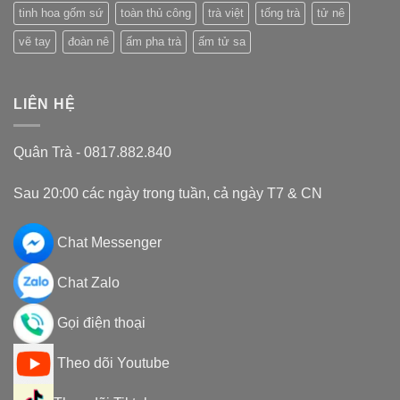
tinh hoa gốm sứ
toàn thủ công
trà việt
tống trà
tử nê
vẽ tay
đoàn nê
ấm pha trà
ấm tử sa
LIÊN HỆ
Quân Trà - 0817.882.840
Sau 20:00 các ngày trong tuần, cả ngày T7 & CN
Chat Messenger
Chat Zalo
Gọi điện thoại
Theo dõi Youtube