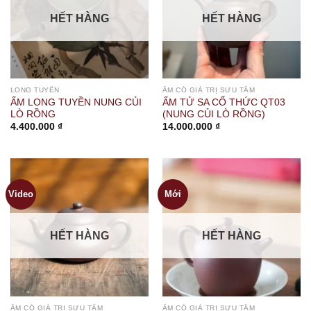
HẾT HÀNG
HẾT HÀNG
LONG TUYỀN
ẤM CÓ GIÁ TRỊ SƯU TẦM
ẤM LONG TUYỀN NUNG CỦI
ẤM TỬ SA CỔ THỨC QT03
LÒ RỒNG
(NUNG CỦI LÒ RỒNG)
4.400.000
₫
14.000.000
₫
Video
Mới
HẾT HÀNG
HẾT HÀNG
ẤM CÓ GIÁ TRỊ SƯU TẦM
ẤM CÓ GIÁ TRỊ SƯU TẦM