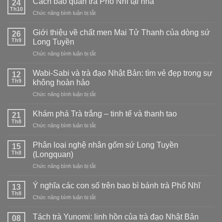
Cách bảo quản trà Phổ Nhĩ tại nhà
24
pha
Thanh:
Th10
ở
Chức năng bình luận bị tắt
trà
chọn
Cách
Hibiscus
loại
bảo
Giới thiệu về chất men Mai Tử Thanh của dòng sứ
ngon
26
nào?
quản
Th9
tại
Long Tuyền
trà
nhà
ở
Chức năng bình luận bị tắt
Phổ
–
Giới
Nhĩ
nóng,
thiệu
tại
Wabi-Sabi và trà đạo Nhật Bản: tìm vẻ đẹp trong sự
12
lạnh,
về
nhà
Th9
không hoàn hảo
kết
chất
hợp
ở
Chức năng bình luận bị tắt
men
và
Wabi-
Mai
cách
Sabi
Tử
Khám phá Trà trắng – tinh tế và thanh tao
21
pha
và
Thanh
Th8
trà
ở
Chức năng bình luận bị tắt
trà
của
đạo
Khám
đạo
dòng
phá
Phân loại nghệ nhân gốm sứ Long Tuyền
Nhật
15
sứ
Trà
Th8
Bản:
(Longquan)
Long
trắng
tìm
Tuyền
ở
Chức năng bình luận bị tắt
–
vẻ
Phân
tinh
đẹp
loại
tế
Ý nghĩa các con số trên bao bì bánh trà Phổ Nhĩ
13
trong
nghệ
và
Th8
sự
ở
Chức năng bình luận bị tắt
nhân
thanh
không
Ý
gốm
tao
hoàn
nghĩa
Tách trà Yunomi: linh hồn của trà đạo Nhật Bản
sứ
08
hảo