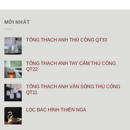
MỚI NHẤT
TỐNG THẠCH ANH THỦ CÔNG QT33
TỐNG THẠCH ANH TAY CẨM THỦ CÔNG
QT22
TỐNG THẠCH ANH VÂN SÓNG THỦ CÔNG
QT11
LỌC BẠC HÌNH THIÊN NGA