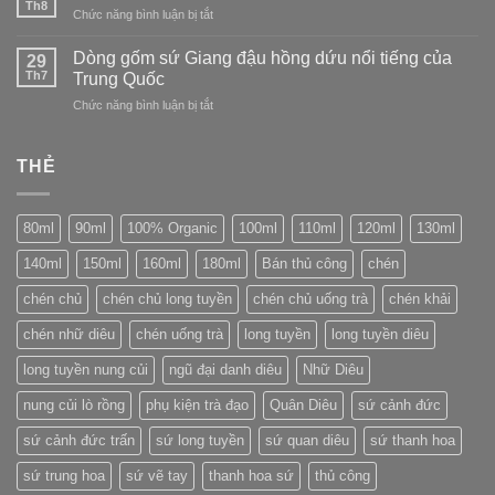
các
Th8
Long
ở
Chức năng bình luận bị tắt
con
Tuyền
Tách
số
(Longquan)
trà
Dòng gốm sứ Giang đậu hồng dứu nổi tiếng của
trên
29
Yunomi:
Th7
bao
Trung Quốc
linh
bì
ở
Chức năng bình luận bị tắt
hồn
bánh
Dòng
của
trà
gốm
trà
Phổ
sứ
THẺ
đạo
Nhĩ
Giang
Nhật
đậu
Bản
hồng
80ml
90ml
100% Organic
100ml
110ml
120ml
130ml
dứu
nổi
140ml
150ml
160ml
180ml
Bán thủ công
chén
tiếng
của
chén chủ
chén chủ long tuyền
chén chủ uống trà
chén khải
Trung
Quốc
chén nhữ diêu
chén uống trà
long tuyền
long tuyền diêu
long tuyền nung củi
ngũ đại danh diêu
Nhữ Diêu
nung củi lò rồng
phụ kiện trà đạo
Quân Diêu
sứ cảnh đức
sứ cảnh đức trấn
sứ long tuyền
sứ quan diêu
sứ thanh hoa
sứ trung hoa
sứ vẽ tay
thanh hoa sứ
thủ công