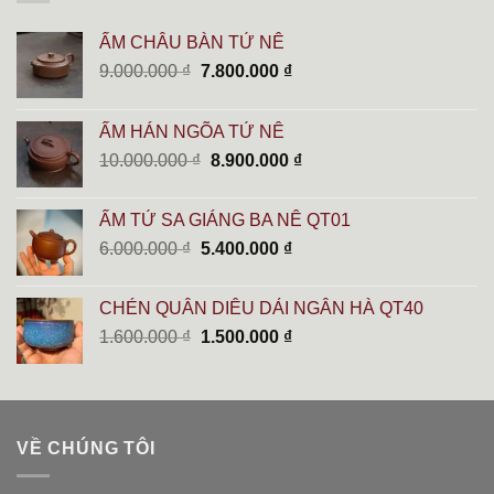
ẤM CHÂU BÀN TỬ NÊ
Giá
Giá
9.000.000
₫
7.800.000
₫
gốc
hiện
là:
tại
ẤM HÁN NGÕA TỬ NÊ
9.000.000 ₫.
là:
Giá
Giá
10.000.000
₫
8.900.000
₫
7.800.000 ₫.
gốc
hiện
là:
tại
ẤM TỬ SA GIÁNG BA NÊ QT01
10.000.000 ₫.
là:
Giá
Giá
6.000.000
₫
5.400.000
₫
8.900.000 ₫.
gốc
hiện
là:
tại
CHÉN QUÂN DIÊU DẢI NGÂN HÀ QT40
6.000.000 ₫.
là:
Giá
Giá
1.600.000
₫
1.500.000
₫
5.400.000 ₫.
gốc
hiện
là:
tại
1.600.000 ₫.
là:
1.500.000 ₫.
VỀ CHÚNG TÔI