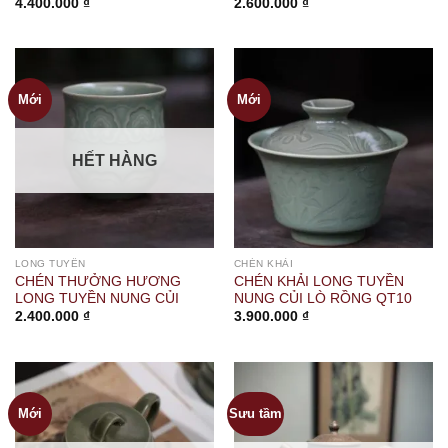
4.400.000
₫
2.600.000
₫
Mới
Mới
HẾT HÀNG
LONG TUYỀN
CHÉN KHẢI
CHÉN THƯỞNG HƯƠNG
CHÉN KHẢI LONG TUYỀN
LONG TUYỀN NUNG CỦI
NUNG CỦI LÒ RỒNG QT10
2.400.000
₫
3.900.000
₫
Mới
Sưu tầm