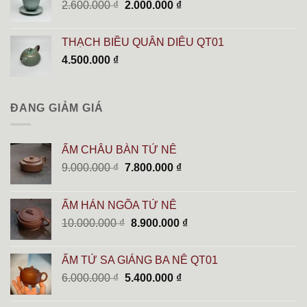
Giá
Giá
2.600.000
₫
2.000.000
₫
gốc
hiện
là:
tại
THẠCH BIỀU QUÂN DIÊU QT01
2.600.000 ₫.
là:
4.500.000
₫
2.000.000 ₫.
ĐANG GIẢM GIÁ
ẤM CHÂU BÀN TỬ NÊ
Giá
Giá
9.000.000
₫
7.800.000
₫
gốc
hiện
là:
tại
ẤM HÁN NGÕA TỬ NÊ
9.000.000 ₫.
là:
Giá
Giá
10.000.000
₫
8.900.000
₫
7.800.000 ₫.
gốc
hiện
là:
tại
ẤM TỬ SA GIÁNG BA NÊ QT01
10.000.000 ₫.
là:
Giá
Giá
6.000.000
₫
5.400.000
₫
8.900.000 ₫.
gốc
hiện
là:
tại