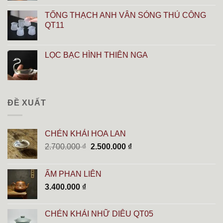
TỐNG THẠCH ANH VÂN SÓNG THỦ CÔNG
QT11
LỌC BẠC HÌNH THIÊN NGA
ĐỀ XUẤT
CHÉN KHẢI HOA LAN
Giá
Giá
2.700.000
₫
2.500.000
₫
gốc
hiện
là:
tại
ẤM PHAN LIÊN
2.700.000 ₫.
là:
3.400.000
₫
2.500.000 ₫.
CHÉN KHẢI NHỮ DIÊU QT05