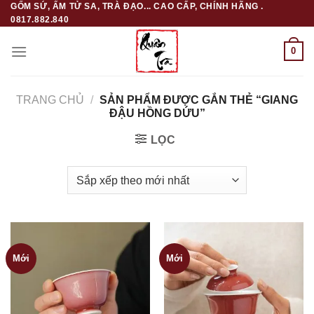
GỐM SỨ, ẤM TỬ SA, TRÀ ĐẠO... CAO CẤP, CHÍNH HÃNG .
Skip
0817.882.840
to
content
0
TRANG CHỦ
/
SẢN PHẨM ĐƯỢC GẮN THẺ “GIANG
ĐẬU HỒNG DỨU”
LỌC
Mới
Mới