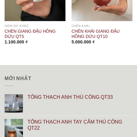
GỐM SỨ KHÁC
CHÉN KHẢI
CHÉN GIANG ĐẬU HỒNG
CHÉN KHẢI GIANG ĐẬU
DỨU QT5
HỒNG DỨU QT10
1.100.000
₫
5.000.000
₫
MỚI NHẤT
TỐNG THẠCH ANH THỦ CÔNG QT33
TỐNG THẠCH ANH TAY CẨM THỦ CÔNG
QT22