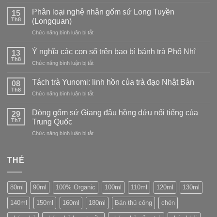
đạo
Khám
đạo
dòng
phá
Phân loại nghệ nhân gốm sứ Long Tuyền
Nhật
15
sứ
Trà
Th8
Bản:
(Longquan)
Long
trắng
tìm
Tuyền
ở
Chức năng bình luận bị tắt
–
vẻ
Phân
tinh
đẹp
loại
tế
Ý nghĩa các con số trên bao bì bánh trà Phổ Nhĩ
13
trong
nghệ
và
Th8
sự
ở
Chức năng bình luận bị tắt
nhân
thanh
không
Ý
gốm
tao
hoàn
nghĩa
Tách trà Yunomi: linh hồn của trà đạo Nhật Bản
sứ
08
hảo
các
Th8
Long
ở
Chức năng bình luận bị tắt
con
Tuyền
Tách
số
(Longquan)
trà
Dòng gốm sứ Giang đậu hồng dứu nổi tiếng của
trên
29
Yunomi:
Th7
bao
Trung Quốc
linh
bì
ở
Chức năng bình luận bị tắt
hồn
bánh
Dòng
của
trà
gốm
trà
Phổ
sứ
THẺ
đạo
Nhĩ
Giang
Nhật
đậu
Bản
hồng
80ml
90ml
100% Organic
100ml
110ml
120ml
130ml
dứu
nổi
140ml
150ml
160ml
180ml
Bán thủ công
chén
tiếng
của