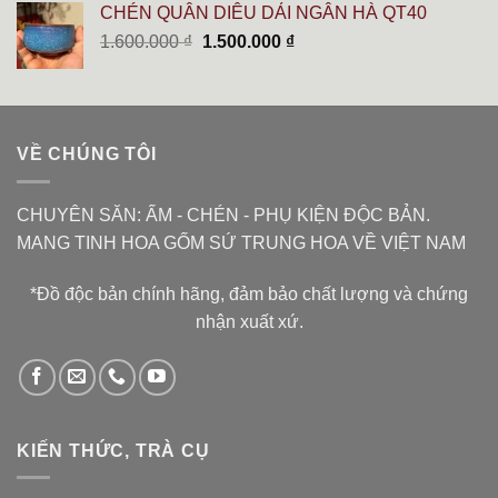
CHÉN QUÂN DIÊU DẢI NGÂN HÀ QT40
6.000.000 ₫.
là:
Giá
Giá
1.600.000
₫
1.500.000
₫
5.400.000 ₫.
gốc
hiện
là:
tại
1.600.000 ₫.
là:
1.500.000 ₫.
VỀ CHÚNG TÔI
CHUYÊN SĂN: ẤM - CHÉN - PHỤ KIỆN ĐỘC BẢN.
MANG TINH HOA GỐM SỨ TRUNG HOA VỀ VIỆT NAM
*Đồ độc bản chính hãng, đảm bảo chất lượng và chứng
nhận xuất xứ.
KIẾN THỨC, TRÀ CỤ