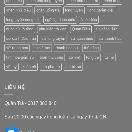
chén chủ
chén chủ long tuyền
chén chủ uống trà
chén khải
Trung
Quốc
chén nhữ diêu
chén uống trà
long tuyền
long tuyền diêu
long tuyền nung củi
ngũ đại danh diêu
Nhữ Diêu
nung củi lò rồng
phụ kiện trà đạo
Quân Diêu
sứ cảnh đức
sứ cảnh đức trấn
sứ long tuyền
sứ quan diêu
sứ thanh hoa
sứ trung hoa
sứ vẽ tay
thanh hoa sứ
thủ công
tinh hoa gốm sứ
toàn thủ công
trà việt
tống trà
tử nê
vẽ tay
đoàn nê
ấm pha trà
ấm tử sa
LIÊN HỆ
Quân Trà - 0817.882.840
Sau 20:00 các ngày trong tuần, cả ngày T7 & CN