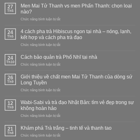
Men Mai Tử Thanh vs men Phấn Thanh: chọn loại
27
Th5
nào?
ở
Chức năng bình luận bị tắt
Men
Mai
4 cách pha trà Hibiscus ngon tại nhà – nóng, lạnh,
24
Tử
Th5
kết hợp và cách pha trà đạo
Thanh
ở
Chức năng bình luận bị tắt
vs
4
men
cách
Phấn
Cách bảo quản trà Phổ Nhĩ tại nhà
24
pha
Thanh:
Th10
ở
Chức năng bình luận bị tắt
trà
chọn
Cách
Hibiscus
loại
bảo
Giới thiệu về chất men Mai Tử Thanh của dòng sứ
ngon
26
nào?
quản
Th9
tại
Long Tuyền
trà
nhà
ở
Chức năng bình luận bị tắt
Phổ
–
Giới
Nhĩ
nóng,
thiệu
tại
Wabi-Sabi và trà đạo Nhật Bản: tìm vẻ đẹp trong sự
12
lạnh,
về
nhà
Th9
không hoàn hảo
kết
chất
hợp
ở
Chức năng bình luận bị tắt
men
và
Wabi-
Mai
cách
Sabi
Tử
Khám phá Trà trắng – tinh tế và thanh tao
21
pha
và
Thanh
Th8
trà
ở
Chức năng bình luận bị tắt
trà
của