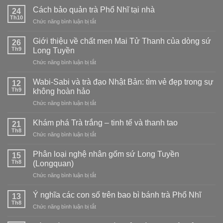
cách
Phấn
Cách bảo quản trà Phổ Nhĩ tại nhà
24
pha
Thanh:
Th10
ở
Chức năng bình luận bị tắt
trà
chọn
Cách
Hibiscus
loại
bảo
Giới thiệu về chất men Mai Tử Thanh của dòng sứ
ngon
26
nào?
quản
Th9
tại
Long Tuyền
trà
nhà
ở
Chức năng bình luận bị tắt
Phổ
–
Giới
Nhĩ
nóng,
thiệu
tại
Wabi-Sabi và trà đạo Nhật Bản: tìm vẻ đẹp trong sự
12
lạnh,
về
nhà
Th9
không hoàn hảo
kết
chất
hợp
ở
Chức năng bình luận bị tắt
men
và
Wabi-
Mai
cách
Sabi
Tử
Khám phá Trà trắng – tinh tế và thanh tao
21
pha
và
Thanh
Th8
trà
ở
Chức năng bình luận bị tắt
trà
của
đạo
Khám
đạo
dòng
phá
Phân loại nghệ nhân gốm sứ Long Tuyền
Nhật
15
sứ
Trà
Th8
Bản:
(Longquan)
Long
trắng
tìm
Tuyền
ở
Chức năng bình luận bị tắt
–
vẻ
Phân
tinh
đẹp
loại
tế
Ý nghĩa các con số trên bao bì bánh trà Phổ Nhĩ
13
trong
nghệ
và
Th8
sự
ở
Chức năng bình luận bị tắt
nhân
thanh
không
Ý
gốm
tao
hoàn
nghĩa