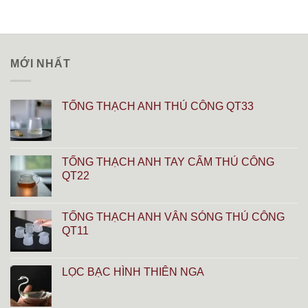
MỚI NHẤT
TỐNG THẠCH ANH THỦ CÔNG QT33
TỐNG THẠCH ANH TAY CẨM THỦ CÔNG
QT22
TỐNG THẠCH ANH VÂN SÓNG THỦ CÔNG
QT11
LỌC BẠC HÌNH THIÊN NGA