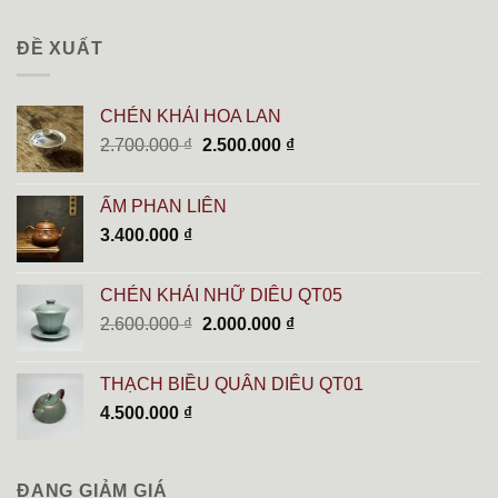
ĐỀ XUẤT
CHÉN KHẢI HOA LAN
Giá
Giá
2.700.000
₫
2.500.000
₫
gốc
hiện
là:
tại
ẤM PHAN LIÊN
2.700.000 ₫.
là:
3.400.000
₫
2.500.000 ₫.
CHÉN KHẢI NHỮ DIÊU QT05
Giá
Giá
2.600.000
₫
2.000.000
₫
gốc
hiện
là:
tại
THẠCH BIỀU QUÂN DIÊU QT01
2.600.000 ₫.
là:
4.500.000
₫
2.000.000 ₫.
ĐANG GIẢM GIÁ