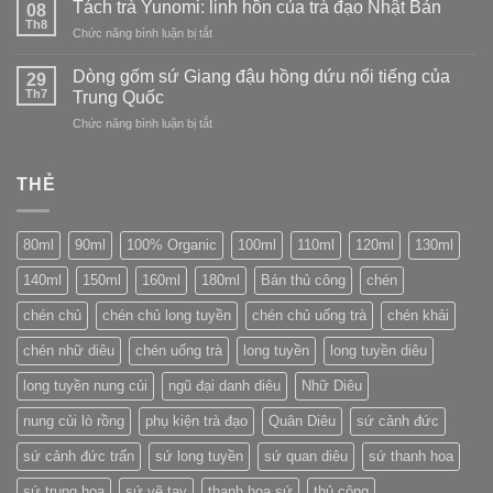
Tách trà Yunomi: linh hồn của trà đạo Nhật Bản
sứ
08
hảo
các
Th8
Long
ở
Chức năng bình luận bị tắt
con
Tuyền
Tách
số
(Longquan)
trà
Dòng gốm sứ Giang đậu hồng dứu nổi tiếng của
trên
29
Yunomi:
Th7
bao
Trung Quốc
linh
bì
ở
Chức năng bình luận bị tắt
hồn
bánh
Dòng
của
trà
gốm
trà
Phổ
sứ
THẺ
đạo
Nhĩ
Giang
Nhật
đậu
Bản
hồng
80ml
90ml
100% Organic
100ml
110ml
120ml
130ml
dứu
nổi
140ml
150ml
160ml
180ml
Bán thủ công
chén
tiếng
của
chén chủ
chén chủ long tuyền
chén chủ uống trà
chén khải
Trung
Quốc
chén nhữ diêu
chén uống trà
long tuyền
long tuyền diêu
long tuyền nung củi
ngũ đại danh diêu
Nhữ Diêu
nung củi lò rồng
phụ kiện trà đạo
Quân Diêu
sứ cảnh đức
sứ cảnh đức trấn
sứ long tuyền
sứ quan diêu
sứ thanh hoa
sứ trung hoa
sứ vẽ tay
thanh hoa sứ
thủ công