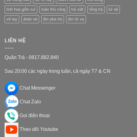
tinh hoa gốm sứ
toàn thủ công
trà việt
tống trà
tử nê
vẽ tay
đoàn nê
ấm pha trà
ấm tử sa
LIÊN HỆ
Quân Trà - 0817.882.840
Sau 20:00 các ngày trong tuần, cả ngày T7 & CN
Chat Messenger
Chat Zalo
Gọi điện thoại
Theo dõi Youtube