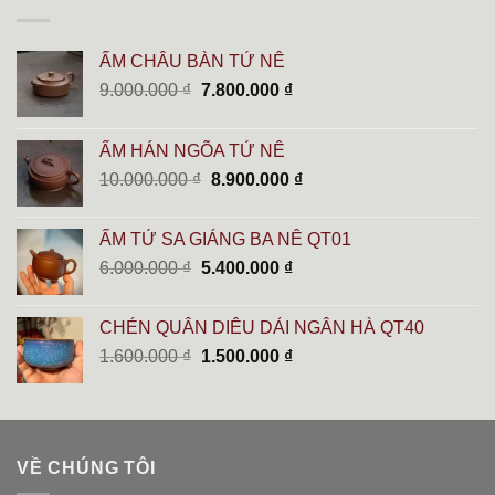
ẤM CHÂU BÀN TỬ NÊ
Giá
Giá
9.000.000
₫
7.800.000
₫
gốc
hiện
là:
tại
ẤM HÁN NGÕA TỬ NÊ
9.000.000 ₫.
là:
Giá
Giá
10.000.000
₫
8.900.000
₫
7.800.000 ₫.
gốc
hiện
là:
tại
ẤM TỬ SA GIÁNG BA NÊ QT01
10.000.000 ₫.
là:
Giá
Giá
6.000.000
₫
5.400.000
₫
8.900.000 ₫.
gốc
hiện
là:
tại
CHÉN QUÂN DIÊU DẢI NGÂN HÀ QT40
6.000.000 ₫.
là:
Giá
Giá
1.600.000
₫
1.500.000
₫
5.400.000 ₫.
gốc
hiện
là:
tại
1.600.000 ₫.
là:
1.500.000 ₫.
VỀ CHÚNG TÔI