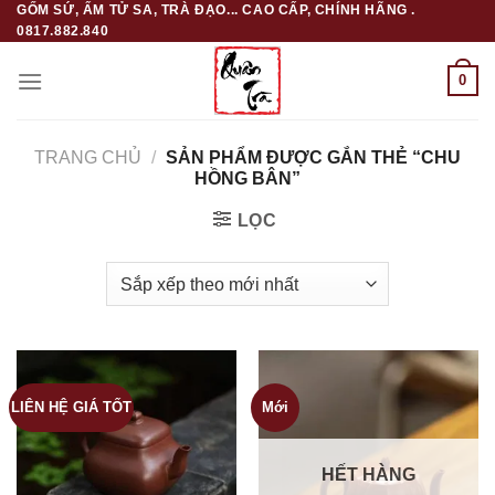
GỐM SỨ, ẤM TỬ SA, TRÀ ĐẠO... CAO CẤP, CHÍNH HÃNG .
Skip
0817.882.840
to
content
0
TRANG CHỦ
/
SẢN PHẨM ĐƯỢC GẮN THẺ “CHU
HỒNG BÂN”
LỌC
LIÊN HỆ GIÁ TỐT
Mới
HẾT HÀNG