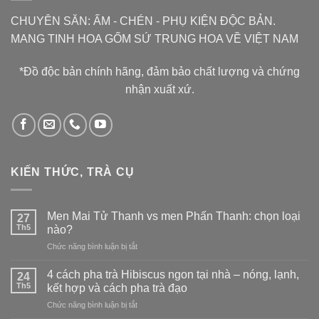
CHUYÊN SĂN: ẤM - CHÉN - PHỤ KIỆN ĐỘC BẢN.
MANG TINH HOA GỐM SỨ TRUNG HOA VỀ VIỆT NAM
*Đồ độc bản chính hãng, đảm bảo chất lượng và chứng
nhận xuất xứ.
KIẾN THỨC, TRÀ CỤ
Men Mai Tử Thanh vs men Phấn Thanh: chọn loại
27
Th5
nào?
ở
Chức năng bình luận bị tắt
Men
Mai
4 cách pha trà Hibiscus ngon tại nhà – nóng, lạnh,
24
Tử
Th5
kết hợp và cách pha trà đạo
Thanh
ở
Chức năng bình luận bị tắt
vs
4
men