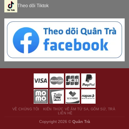
Theo dõi Tiktok
VỀ CHÚNG TÔI
KIẾN THỨC VỀ ẤM TỬ SA, GỐM SỨ, TRÀ
LIÊN HỆ
Copyright 2026 ©
Quân Trà