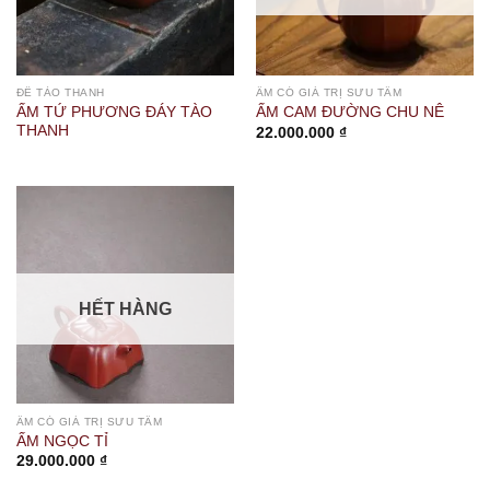
ĐẾ TÀO THANH
ẤM CÓ GIÁ TRỊ SƯU TẦM
ẤM TỨ PHƯƠNG ĐÁY TÀO
ẤM CAM ĐƯỜNG CHU NÊ
THANH
22.000.000
₫
HẾT HÀNG
ẤM CÓ GIÁ TRỊ SƯU TẦM
ẤM NGỌC TỈ
29.000.000
₫