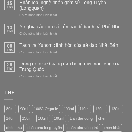
phá
Phân loại nghệ nhân gốm sứ Long Tuyền
Nhật
15
sứ
Trà
Th8
Bản:
(Longquan)
Long
trắng
tìm
Tuyền
ở
Chức năng bình luận bị tắt
–
vẻ
Phân
tinh
đẹp
loại
tế
Ý nghĩa các con số trên bao bì bánh trà Phổ Nhĩ
13
trong
nghệ
và
Th8
sự
ở
Chức năng bình luận bị tắt
nhân
thanh
không
Ý
gốm
tao
hoàn
nghĩa
Tách trà Yunomi: linh hồn của trà đạo Nhật Bản
sứ
08
hảo
các
Th8
Long
ở
Chức năng bình luận bị tắt
con
Tuyền
Tách
số
(Longquan)
trà
Dòng gốm sứ Giang đậu hồng dứu nổi tiếng của
trên
29
Yunomi:
Th7
bao
Trung Quốc
linh
bì
ở
Chức năng bình luận bị tắt
hồn
bánh
Dòng
của
trà
gốm
trà
Phổ
sứ
THẺ
đạo
Nhĩ
Giang
Nhật
đậu
Bản
hồng
80ml
90ml
100% Organic
100ml
110ml
120ml
130ml
dứu
nổi
140ml
150ml
160ml
180ml
Bán thủ công
chén
tiếng
của
chén chủ
chén chủ long tuyền
chén chủ uống trà
chén khải
Trung