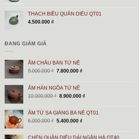
gốc
hiện
là:
tại
THẠCH BIỀU QUÂN DIÊU QT01
2.600.000 ₫.
là:
4.500.000
₫
2.000.000 ₫.
ĐANG GIẢM GIÁ
ẤM CHÂU BÀN TỬ NÊ
Giá
Giá
9.000.000
₫
7.800.000
₫
gốc
hiện
là:
tại
ẤM HÁN NGÕA TỬ NÊ
9.000.000 ₫.
là:
Giá
Giá
10.000.000
₫
8.900.000
₫
7.800.000 ₫.
gốc
hiện
là:
tại
ẤM TỬ SA GIÁNG BA NÊ QT01
10.000.000 ₫.
là:
Giá
Giá
6.000.000
₫
5.400.000
₫
8.900.000 ₫.
gốc
hiện
là:
tại
CHÉN QUÂN DIÊU DẢI NGÂN HÀ QT40