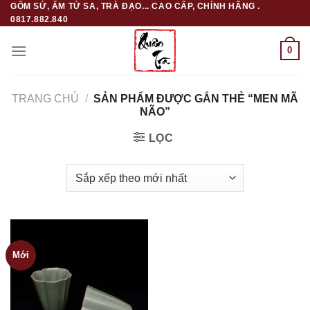
GỐM SỨ, ẤM TỬ SA, TRÀ ĐẠO... CAO CẤP, CHÍNH HÃNG .
Skip
0817.882.840
to
content
0
TRANG CHỦ
/
SẢN PHẨM ĐƯỢC GẮN THẺ “MEN MÃ
NÃO”
LỌC
Mới