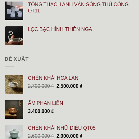
TỐNG THẠCH ANH VÂN SÓNG THỦ CÔNG
QT11
LỌC BẠC HÌNH THIÊN NGA
ĐỀ XUẤT
CHÉN KHẢI HOA LAN
Giá
Giá
2.700.000
₫
2.500.000
₫
gốc
hiện
là:
tại
ẤM PHAN LIÊN
2.700.000 ₫.
là:
3.400.000
₫
2.500.000 ₫.
CHÉN KHẢI NHỮ DIÊU QT05
Giá
Giá
2.600.000
₫
2.000.000
₫