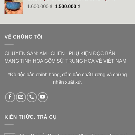
6.000.000 ₫.
là:
Giá
Giá
1.600.000
₫
1.500.000
₫
5.400.000 ₫.
gốc
hiện
là:
tại
1.600.000 ₫.
là:
1.500.000 ₫.
VỀ CHÚNG TÔI
CHUYÊN SĂN: ẤM - CHÉN - PHỤ KIỆN ĐỘC BẢN.
MANG TINH HOA GỐM SỨ TRUNG HOA VỀ VIỆT NAM
*Đồ độc bản chính hãng, đảm bảo chất lượng và chứng
nhận xuất xứ.
KIẾN THỨC, TRÀ CỤ