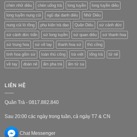
Quốc
chén nhữ diêu
chén uống trà
long tuyền
long tuyền diêu
long tuyền nung củi
ngũ đại danh diêu
Nhữ Diêu
nung củi lò rồng
phụ kiện trà đạo
Quân Diêu
sứ cảnh đức
sứ cảnh đức trấn
sứ long tuyền
sứ quan diêu
sứ thanh hoa
sứ trung hoa
sứ vẽ tay
thanh hoa sứ
thủ công
tinh hoa gốm sứ
toàn thủ công
trà việt
tống trà
tử nê
vẽ tay
đoàn nê
ấm pha trà
ấm tử sa
LIÊN HỆ
Quân Trà - 0817.882.840
Sau 20:00 các ngày trong tuần, cả ngày T7 & CN
Chat Messenger