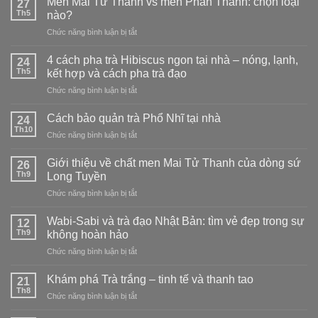
Men Mai Tử Thanh vs men Phấn Thanh: chọn loại
27
Th5
nào?
ở
Chức năng bình luận bị tắt
Men
Mai
4 cách pha trà Hibiscus ngon tại nhà – nóng, lạnh,
24
Tử
Th5
kết hợp và cách pha trà đạo
Thanh
ở
Chức năng bình luận bị tắt
vs
4
men
cách
Phấn
Cách bảo quản trà Phổ Nhĩ tại nhà
24
pha
Thanh:
Th10
ở
Chức năng bình luận bị tắt
trà
chọn
Cách
Hibiscus
loại
bảo
Giới thiệu về chất men Mai Tử Thanh của dòng sứ
ngon
26
nào?
quản
Th9
tại
Long Tuyền
trà
nhà
ở
Chức năng bình luận bị tắt
Phổ
–
Giới
Nhĩ
nóng,
thiệu
tại
Wabi-Sabi và trà đạo Nhật Bản: tìm vẻ đẹp trong sự
12
lạnh,
về
nhà
Th9
không hoàn hảo
kết
chất
hợp
ở
Chức năng bình luận bị tắt
men
và
Wabi-
Mai
cách
Sabi
Tử
Khám phá Trà trắng – tinh tế và thanh tao
21
pha
và
Thanh
Th8
trà
ở
Chức năng bình luận bị tắt
trà
của
đạo
Khám
đạo
dòng