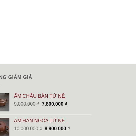
NG GIẢM GIÁ
ẤM CHÂU BÀN TỬ NÊ
Giá
Giá
9.000.000
₫
7.800.000
₫
gốc
hiện
là:
tại
ẤM HÁN NGÕA TỬ NÊ
9.000.000 ₫.
là:
Giá
Giá
10.000.000
₫
8.900.000
₫
7.800.000 ₫.
gốc
hiện