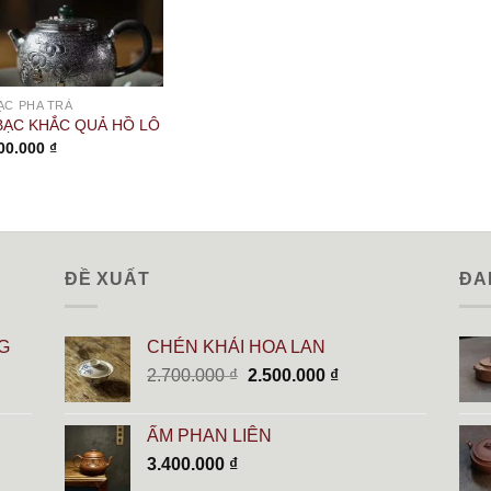
ẠC PHA TRÀ
BẠC KHẮC QUẢ HỒ LÔ
00.000
₫
ĐỀ XUẤT
ĐA
G
CHÉN KHẢI HOA LAN
Giá
Giá
2.700.000
₫
2.500.000
₫
gốc
hiện
là:
tại
ẤM PHAN LIÊN
2.700.000 ₫.
là:
3.400.000
₫
2.500.000 ₫.