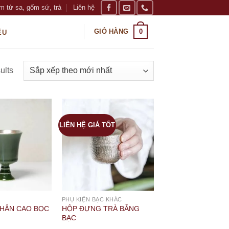
m tử sa, gốm sứ, trà
Liên hệ
0
GIỎ HÀNG
ỆU
ults
LIÊN HỆ GIÁ TỐT
PHỤ KIỆN BẠC KHÁC
HÂN CAO BỌC
HỘP ĐỰNG TRÀ BẰNG
BẠC