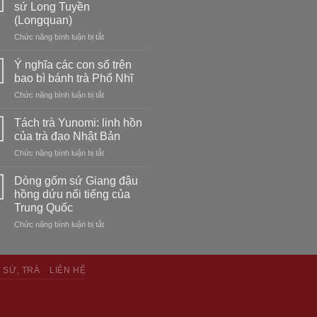
Trà
tìm
sứ Long Tuyền
trắng
vẻ
(Longquan)
–
đẹp
ở
Chức năng bình luận bị tắt
tinh
trong
Phân
tế
sự
loại
và
Ý nghĩa các con số trên
không
nghệ
thanh
hoàn
bao bì bánh trà Phổ Nhĩ
nhân
tao
hảo
ở
Chức năng bình luận bị tắt
gốm
Ý
sứ
nghĩa
Long
Tách trà Yunomi: linh hồn
các
Tuyền
của trà đạo Nhật Bản
con
(Longquan)
ở
Chức năng bình luận bị tắt
số
Tách
trên
trà
bao
Dòng gốm sứ Giang đậu
Yunomi:
bì
hồng dứu nổi tiếng của
linh
bánh
Trung Quốc
hồn
trà
ở
Chức năng bình luận bị tắt
của
Phổ
Dòng
trà
Nhĩ
gốm
đạo
sứ
Nhật
 SỨ, TRÀ
LIÊN HỆ
Giang
Bản
đậu
hồng
dứu