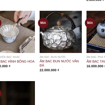
Mới
Mới
KIỆN BẠC KHÁC
ẤM BẠC ĐUN NƯỚC
ẤM BẠC PHA 
ẤM BẠC ĐUN NƯỚC VÂN
 BẠC HÌNH BÔNG HOA
ẤM BẠC TA
ĐÁ
0.000
₫
16.000.000
22.000.000
₫