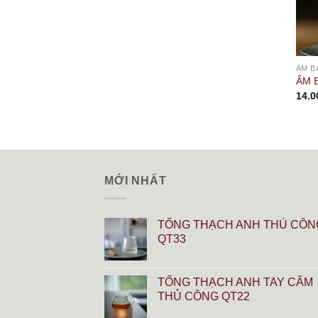
ẤM B
ẤM 
14.0
MỚI NHẤT
TỐNG THẠCH ANH THỦ CÔN
QT33
TỐNG THẠCH ANH TAY CẨM
THỦ CÔNG QT22