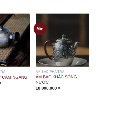
Mới
TRÀ
ẤM BẠC PHA TRÀ
ẤM BẠC KHẮC SÓNG
Y CẦM NGANG
NƯỚC
₫
18.000.000
₫