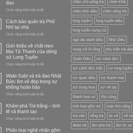
chén chủ uống trà
chén khải
đạo
men
Phấn
ở
Chức năng bình luận bị tắt
chén nhữ diêu
chén uống trà
Thanh:
4
chọn
cách
long tuyền
long tuyền diêu
Cách bảo quản trà Phổ
loại
pha
Nhĩ tại nhà
nào?
trà
long tuyền nung củi
ở
Chức năng bình luận bị tắt
Hibiscus
Cách
ngũ đại danh diêu
Nhữ Diêu
ngon
bảo
tại
Giới thiệu về chất men
nung củi lò rồng
phụ kiện trà đạ
quản
nhà
Mai Tử Thanh của dòng
trà
–
sứ Long Tuyền
Quân Diêu
sứ cảnh đức
Phổ
nóng,
ở
Chức năng bình luận bị tắt
Nhĩ
lạnh,
sứ cảnh đức trấn
sứ long tuyền
Giới
tại
kết
thiệu
nhà
Wabi-Sabi và trà đạo Nhật
hợp
sứ quan diêu
sứ thanh hoa
về
và
Bản: tìm vẻ đẹp trong sự
chất
cách
không hoàn hảo
sứ trung hoa
sứ vẽ tay
men
pha
ở
Chức năng bình luận bị tắt
Mai
trà
thanh hoa sứ
thủ công
Wabi-
Tử
đạo
Sabi
Thanh
Khám phá Trà trắng – tinh
tinh hoa gốm sứ
toàn thủ công
và
của
tế và thanh tao
trà
dòng
trà việt
tống trà
tử nê
vẽ ta
ở
Chức năng bình luận bị tắt
đạo
sứ
Khám
Nhật
Long
đoàn nê
ấm pha trà
ấm tử sa
phá
Bản:
Phân loại nghệ nhân gốm
Tuyền