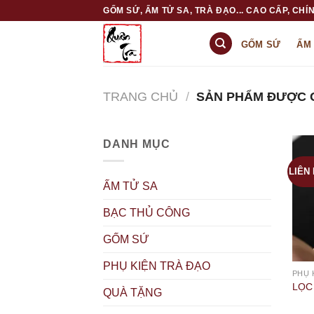
Skip
GỐM SỨ, ẤM TỬ SA, TRÀ ĐẠO... CAO CẤP, CHÍN
to
content
GỐM SỨ
ẤM
TRANG CHỦ
/
SẢN PHẨM ĐƯỢC G
DANH MỤC
LIÊN
ẤM TỬ SA
BẠC THỦ CÔNG
GỐM SỨ
PHỤ KIỆN TRÀ ĐẠO
PHỤ 
LỌC
QUÀ TẶNG