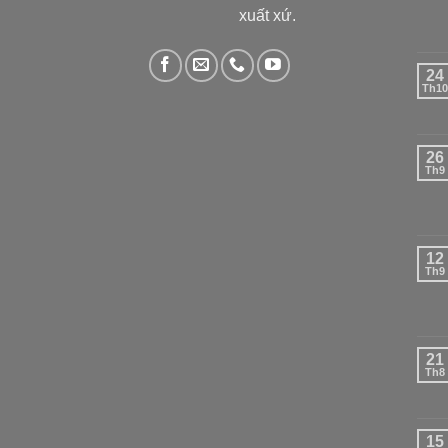
xuất xứ.
24
Th10
26
Th9
12
Th9
21
Th8
15