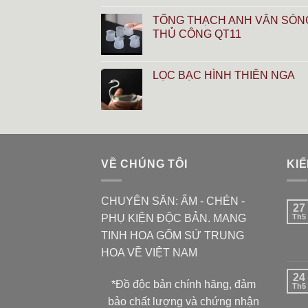
TỐNG THẠCH ANH VÂN SÓN
THỦ CÔNG QT11
LỌC BẠC HÌNH THIÊN NGA
VỀ CHÚNG TÔI
KIẾ
CHUYÊN SĂN: ẤM - CHÉN -
27
PHỤ KIỆN ĐỘC BẢN. MANG
Th5
TINH HOA GỐM SỨ TRUNG
HOA VỀ VIỆT NAM
24
*Đồ độc bản chính hãng, đảm
Th5
bảo chất lượng và chứng nhận