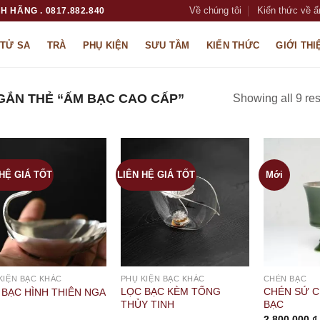
Về chúng tôi
Kiến thức về ấ
H HÃNG . 0817.882.840
 TỬ SA
TRÀ
PHỤ KIỆN
SƯU TẦM
KIẾN THỨC
GIỚI THI
ẮN THẺ “ẤM BẠC CAO CẤP”
Showing all 9 res
 HỆ GIÁ TỐT
LIÊN HỆ GIÁ TỐT
Mới
KIỆN BẠC KHÁC
PHỤ KIỆN BẠC KHÁC
CHÉN BẠC
LỌC BẠC KÈM TỐNG
CHÉN SỨ C
 BẠC HÌNH THIÊN NGA
THỦY TINH
BẠC
2.800.000
₫