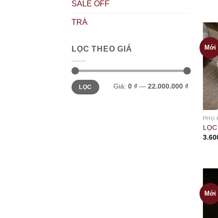
SALE OFF
TRÀ
Mới
LỌC THEO GIÁ
Giá
Giá
Giá:
0 ₫
—
22.000.000 ₫
LỌC
tối
tối
thiểu
đa
PHỤ 
LỌC
3.60
Mới