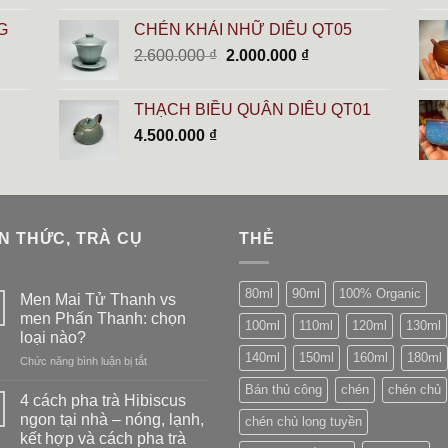
G
CHÉN KHẢI NHỮ DIÊU QT05
Giá
Giá
2.600.000
₫
2.000.000
₫
gốc
hiện
là:
tại
THẠCH BIỀU QUÂN DIÊU QT01
2.600.000 ₫.
là:
4.500.000
₫
2.000.000 ₫.
N THỨC, TRÀ CỤ
THẺ
80ml
90ml
100% Organic
Men Mai Tử Thanh vs
men Phấn Thanh: chọn
100ml
110ml
120ml
130ml
loại nào?
140ml
150ml
160ml
180ml
ở
Chức năng bình luận bị tắt
Men
Bán thủ công
chén
chén chủ
Mai
4 cách pha trà Hibiscus
Tử
ngon tại nhà – nóng, lạnh,
chén chủ long tuyền
Thanh
kết hợp và cách pha trà
vs