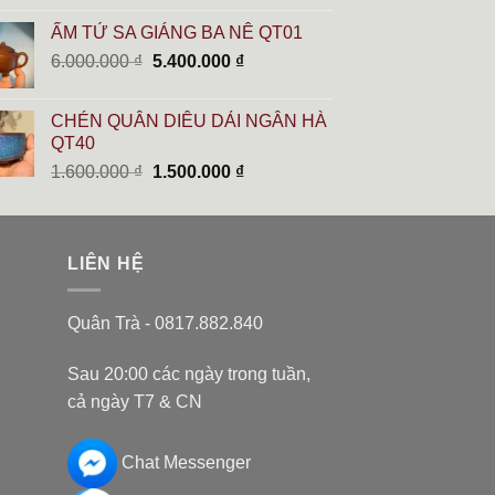
là:
tại
ẤM TỬ SA GIÁNG BA NÊ QT01
10.000.000 ₫.
là:
Giá
Giá
6.000.000
₫
5.400.000
₫
8.900.000 ₫.
gốc
hiện
là:
tại
CHÉN QUÂN DIÊU DẢI NGÂN HÀ
6.000.000 ₫.
là:
QT40
5.400.000 ₫.
Giá
Giá
1.600.000
₫
1.500.000
₫
gốc
hiện
là:
tại
1.600.000 ₫.
là:
LIÊN HỆ
1.500.000 ₫.
Quân Trà - 0817.882.840
Sau 20:00 các ngày trong tuần,
cả ngày T7 & CN
Chat Messenger