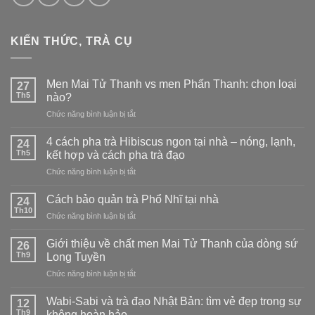
KIẾN THỨC, TRÀ CỤ
Men Mai Tử Thanh vs men Phấn Thanh: chọn loại
27
Th5
nào?
ở
Chức năng bình luận bị tắt
Men
Mai
4 cách pha trà Hibiscus ngon tại nhà – nóng, lạnh,
24
Tử
Th5
kết hợp và cách pha trà đạo
Thanh
ở
Chức năng bình luận bị tắt
vs
4
men
cách
Phấn
Cách bảo quản trà Phổ Nhĩ tại nhà
24
pha
Thanh:
Th10
ở
Chức năng bình luận bị tắt
trà
chọn
Cách
Hibiscus
loại
bảo
Giới thiệu về chất men Mai Tử Thanh của dòng sứ
ngon
26
nào?
quản
Th9
tại
Long Tuyền
trà
nhà
ở
Chức năng bình luận bị tắt
Phổ
–
Giới
Nhĩ
nóng,
thiệu
tại
Wabi-Sabi và trà đạo Nhật Bản: tìm vẻ đẹp trong sự
12
lạnh,
về
nhà
Th9
không hoàn hảo
kết