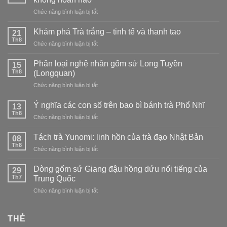
chất
hợp
ở
Chức năng bình luận bị tắt
men
và
Wabi-
Mai
cách
Sabi
Tử
Khám phá Trà trắng – tinh tế và thanh tao
21
pha
và
Thanh
Th8
trà
ở
Chức năng bình luận bị tắt
trà
của
đạo
Khám
đạo
dòng
phá
Phân loại nghệ nhân gốm sứ Long Tuyền
Nhật
15
sứ
Trà
Th8
Bản:
(Longquan)
Long
trắng
tìm
Tuyền
ở
Chức năng bình luận bị tắt
–
vẻ
Phân
tinh
đẹp
loại
tế
Ý nghĩa các con số trên bao bì bánh trà Phổ Nhĩ
13
trong
nghệ
và
Th8
sự
ở
Chức năng bình luận bị tắt
nhân
thanh
không
Ý
gốm
tao
hoàn
nghĩa
Tách trà Yunomi: linh hồn của trà đạo Nhật Bản
sứ
08
hảo
các
Th8
Long
ở
Chức năng bình luận bị tắt
con
Tuyền
Tách
số
(Longquan)
trà
Dòng gốm sứ Giang đậu hồng dứu nổi tiếng của
trên
29
Yunomi:
Th7
bao
Trung Quốc
linh
bì
ở
Chức năng bình luận bị tắt
hồn
bánh
Dòng
của
trà
gốm
trà
Phổ
sứ
THẺ
đạo
Nhĩ
Giang
Nhật