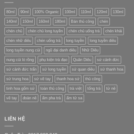
đậu
Bản
hồng
80ml
90ml
100% Organic
100ml
110ml
120ml
130ml
dứu
nổi
140ml
150ml
160ml
180ml
Bán thủ công
chén
tiếng
của
chén chủ
chén chủ long tuyền
chén chủ uống trà
chén khải
Trung
Quốc
chén nhữ diêu
chén uống trà
long tuyền
long tuyền diêu
long tuyền nung củi
ngũ đại danh diêu
Nhữ Diêu
nung củi lò rồng
phụ kiện trà đạo
Quân Diêu
sứ cảnh đức
sứ cảnh đức trấn
sứ long tuyền
sứ quan diêu
sứ thanh hoa
sứ trung hoa
sứ vẽ tay
thanh hoa sứ
thủ công
tinh hoa gốm sứ
toàn thủ công
trà việt
tống trà
tử nê
vẽ tay
đoàn nê
ấm pha trà
ấm tử sa
LIÊN HỆ