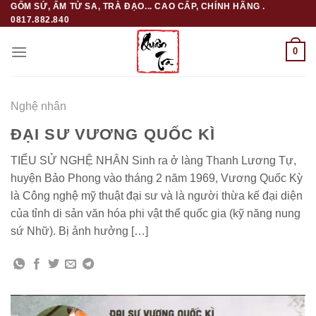
GỐM SỨ, ẤM TỬ SA, TRÀ ĐẠO... CAO CẤP, CHÍNH HÃNG .
Skip
0817.882.840
to
content
0
Nghệ nhân
ĐẠI SƯ VƯƠNG QUỐC KÌ
TIỂU SỬ NGHỆ NHÂN Sinh ra ở làng Thanh Lương Tự,
huyện Bảo Phong vào tháng 2 năm 1969, Vương Quốc Kỳ
là Công nghệ mỹ thuật đại sư và là người thừa kế đại diện
của tỉnh di sản văn hóa phi vật thể quốc gia (kỹ năng nung
sứ Nhữ). Bị ảnh hưởng […]