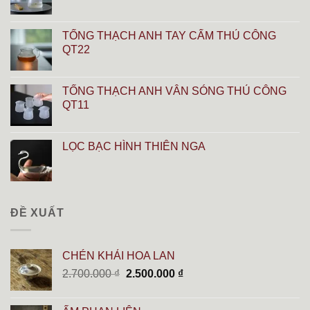
TỐNG THẠCH ANH TAY CẨM THỦ CÔNG
QT22
TỐNG THẠCH ANH VÂN SÓNG THỦ CÔNG
QT11
LỌC BẠC HÌNH THIÊN NGA
ĐỀ XUẤT
CHÉN KHẢI HOA LAN
Giá
Giá
2.700.000
₫
2.500.000
₫
gốc
hiện
là:
tại