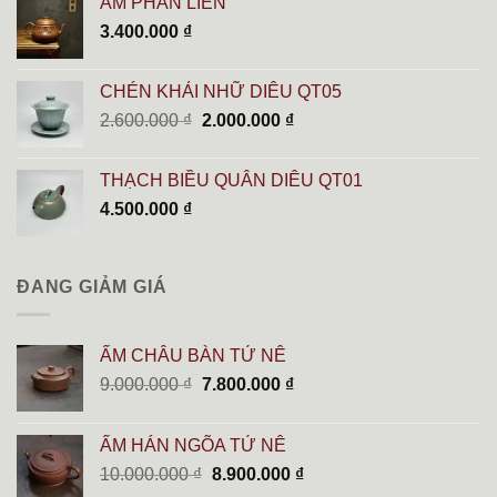
ẤM PHAN LIÊN
2.700.000 ₫.
là:
3.400.000
₫
2.500.000 ₫.
CHÉN KHẢI NHỮ DIÊU QT05
Giá
Giá
2.600.000
₫
2.000.000
₫
gốc
hiện
là:
tại
THẠCH BIỀU QUÂN DIÊU QT01
2.600.000 ₫.
là:
4.500.000
₫
2.000.000 ₫.
ĐANG GIẢM GIÁ
ẤM CHÂU BÀN TỬ NÊ
Giá
Giá
9.000.000
₫
7.800.000
₫
gốc
hiện
là:
tại
ẤM HÁN NGÕA TỬ NÊ
9.000.000 ₫.
là:
Giá
Giá
10.000.000
₫
8.900.000
₫
7.800.000 ₫.
gốc
hiện