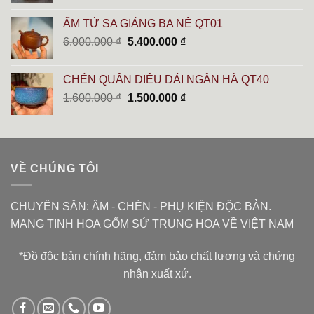
là:
tại
ẤM TỬ SA GIÁNG BA NÊ QT01
10.000.000 ₫.
là:
Giá
Giá
6.000.000
₫
5.400.000
₫
8.900.000 ₫.
gốc
hiện
là:
tại
CHÉN QUÂN DIÊU DẢI NGÂN HÀ QT40
6.000.000 ₫.
là:
Giá
Giá
1.600.000
₫
1.500.000
₫
5.400.000 ₫.
gốc
hiện
là:
tại
1.600.000 ₫.
là:
1.500.000 ₫.
VỀ CHÚNG TÔI
CHUYÊN SĂN: ẤM - CHÉN - PHỤ KIỆN ĐỘC BẢN.
MANG TINH HOA GỐM SỨ TRUNG HOA VỀ VIỆT NAM
*Đồ độc bản chính hãng, đảm bảo chất lượng và chứng
nhận xuất xứ.